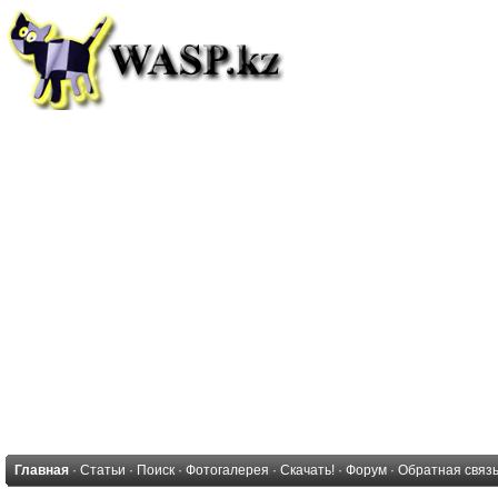
Главная
·
Статьи
·
Поиск
·
Фотогалерея
·
Скачать!
·
Форум
·
Обратная связ