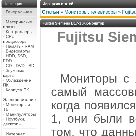
Навигация
Иерархия статей
·
Генеральная
Статьи
»
Мониторы, телевизоры
»
Fujit
·
Материнские
Fujitsu Siemens B17-1 ЖК-монитор
платы
·
Контроллеры
Fujitsu Si
·
CPU -
процессоры
·
Память - RAM
·
Видеокарты
·
HDD, SSD,
FDD
·
CD - DVD - BD
·
Звуковые
Мониторы с л
карты
·
Охлаждение
ПК
самый массовы
·
Корпуса ПК
·
Электропитание
когда появился
·
Мониторы и
ТВ
·
Манипуляторы
1, они были в
·
Ноутбуки,
десктопы
том, что данн
·
Интернет