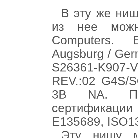
В эту же ниш
из нее можно
Computers. B
Augsburg / Ger
S26361-K907-V
REV.:02 G4S/S
3B NA. По
сертификации
E135689, ISO13
Эту нишу м