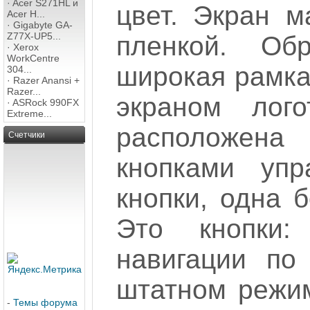
·
Acer S271HL и
цвет. Экран м
Acer H...
·
Gigabyte GA-
Z77X-UP5...
пленкой. Об
·
Xerox
WorkCentre
широкая рамка
304...
·
Razer Anansi +
Razer...
экраном лого
·
ASRock 990FX
Extreme...
расположена
Счетчики
кнопками упр
кнопки, одна 
Это кнопки:
навигации по
штатном режим
-
Темы форума