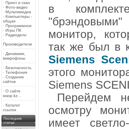
·
Принт и скан
в комплек
·
Фото-видео
·
Мультимедиа
·
Компьютеры -
"брэндовыми
общая
·
Программное
·
Игры ПК
монитор, кот
·
Радиодело
·
так же был в
Производители
·
Динамики,
Siemens Scen
микрофоны
·
Безопасность
этого монитора
·
Телефония
·
Создание
Siemens SCENI
сайтов
·
О сайте
Перейдем н
wasp.kz...
·
Каталог
осмотру мони
ссылок
Последние
имеет светло
статьи