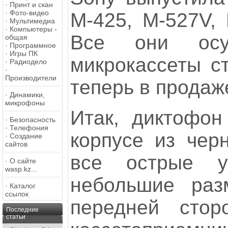
·
Принт и скан
·
Фото-видео
M-425, M-527V, 
·
Мультимедиа
·
Компьютеры -
Все они осу
общая
·
Программное
·
Игры ПК
микрокассеты ст
·
Радиодело
·
Производители
теперь в продаже
·
Динамики,
микрофоны
Итак, диктофо
·
Безопасность
·
Телефония
корпусе из чер
·
Создание
сайтов
все острые у
·
О сайте
wasp.kz...
небольшие ра
·
Каталог
ссылок
передней сто
Последние
статьи