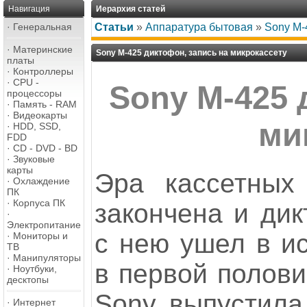
Навигация
Иерархия статей
·
Генеральная
Статьи
»
Аппаратура бытовая
»
Sony M-
·
Материнские
Sony M-425 диктофон, запись на микрокассету
платы
·
Контроллеры
·
CPU -
Sony M-425 
процессоры
·
Память - RAM
·
Видеокарты
ми
·
HDD, SSD,
FDD
·
CD - DVD - BD
·
Звуковые
карты
Эра кассетных
·
Охлаждение
ПК
·
Корпуса ПК
закончена и ди
·
Электропитание
с нею ушел в ис
·
Мониторы и
ТВ
·
Манипуляторы
в первой полови
·
Ноутбуки,
десктопы
Sony выпустила
·
Интернет