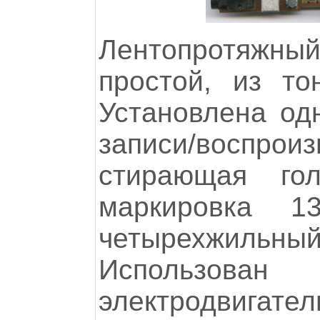
Лентопротяжны
простой, из то
Установлена од
записи/воспр
стирающая гол
маркировка 
четырехжил
Использо
электродвига