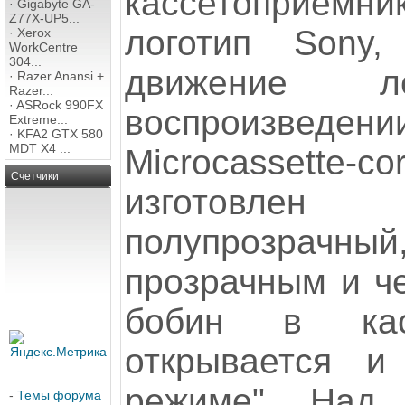
кассетоприемн
·
Gigabyte GA-
Z77X-UP5...
логотип Sony,
·
Xerox
WorkCentre
304...
движение л
·
Razer Anansi +
Razer...
·
ASRock 990FX
воспроизведени
Extreme...
·
KFA2 GTX 580
MDT X4 ...
Microcassette-
Счетчики
изготовлен
полупрозрачны
прозрачным и ч
бобин в касс
открывается и
режиме". Над 
-
Темы форума