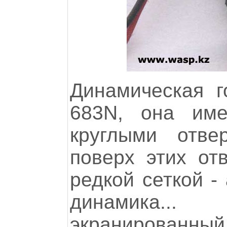
Динамическая г
683N, она име
круглыми отве
поверх этих от
редкой сеткой -
динамика...
экранированны