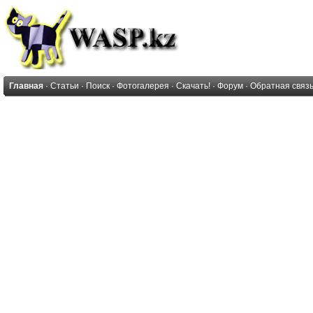
Главная
·
Статьи
·
Поиск
·
Фотогалерея
·
Скачать!
·
Форум
·
Обратная связ