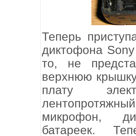
Теперь приступ
диктофона Sony 
то, не предст
верхнюю крышку
плату элек
лентопротяжн
микрофон, ди
батареек. Те