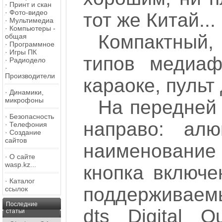
·
Принт и скан
·
Фото-видео
тот же Китай...
·
Мультимедиа
·
Компьютеры -
Компактный,
общая
·
Программное
·
Игры ПК
типов медиаф
·
Радиодело
·
Производители
караоке, пульт
·
Динамики,
микрофоны
На передней 
·
Безопасность
направо: алю
·
Телефония
·
Создание
сайтов
наименование
·
О сайте
wasp.kz...
кнопка включе
·
Каталог
поддерживаемы
ссылок
Последние
dts Digital 
статьи