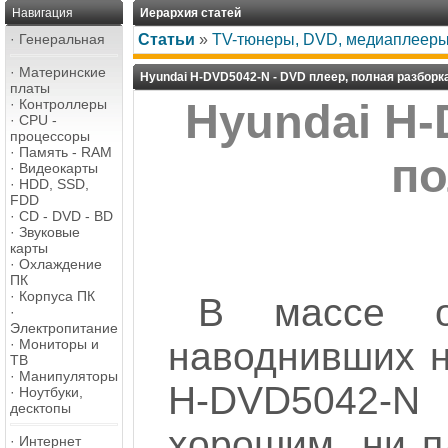
Навигация
Иерархия статей
·
Генеральная
Статьи
»
TV-тюнеры, DVD, медиаплеер
·
Материнские
Hyundai H-DVD5042-N - DVD плеер, полная разборк
платы
·
Контроллеры
Hyundai H-
·
CPU -
процессоры
·
Память - RAM
по
·
Видеокарты
·
HDD, SSD,
FDD
·
CD - DVD - BD
·
Звуковые
карты
·
Охлаждение
ПК
·
Корпуса ПК
В массе од
·
Электропитание
наводнивших н
·
Мониторы и
ТВ
·
Манипуляторы
H-DVD5042-N 
·
Ноутбуки,
десктопы
хорошим, ни пл
·
Интернет