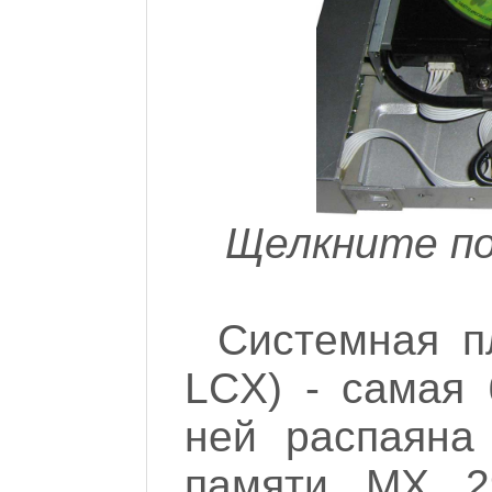
Щелкните по
Системная п
LCX) - самая 
ней распаяна
памяти MX 29