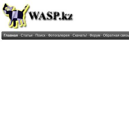
Главная
·
Статьи
·
Поиск
·
Фотогалерея
·
Скачать!
·
Форум
·
Обратная связ