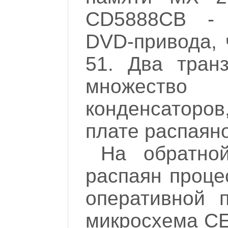
CD5888CB - д
DVD-привода,
51. Два тран
множество
конденсаторов
плате распаяно
На обратно
распаян проце
оперативной 
микросхема CE