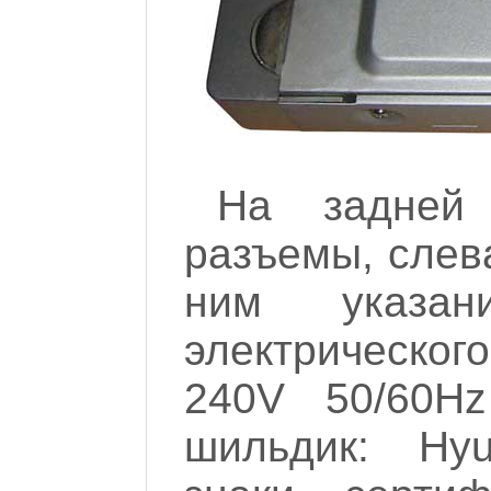
На задней
разъемы, слева
ним указан
электрическог
240V 50/60H
шильдик: Hyu