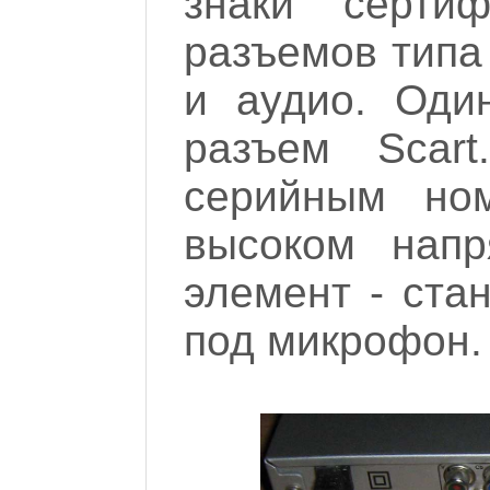
знаки серти
разъемов типа
и аудио. Оди
разъем Scar
серийным но
высоком напр
элемент - ста
под микрофон.