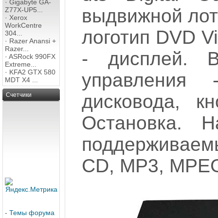
·
Gigabyte GA-
выдвижной лото
Z77X-UP5...
·
Xerox
WorkCentre
логотип DVD V
304...
·
Razer Anansi +
Razer...
- дисплей. 
·
ASRock 990FX
Extreme...
·
KFA2 GTX 580
управления -
MDT X4 ...
дисковода, кн
Счетчики
Остановка. Н
поддерживаем
CD, MP3, MPEG
-
Темы форума