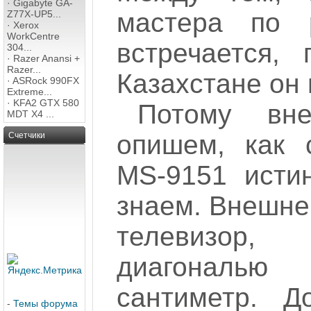
·
Gigabyte GA-
мастера по 
Z77X-UP5...
·
Xerox
WorkCentre
встречается,
304...
·
Razer Anansi +
Razer...
Казахстане он 
·
ASRock 990FX
Extreme...
·
KFA2 GTX 580
Потому вн
MDT X4 ...
опишем, как 
Счетчики
MS-9151 исти
знаем. Внешне
телевизор,
диагональю
сантиметр. Д
-
Темы форума