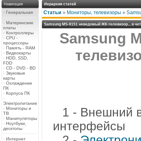
Навигация
Иерархия статей
·
Генеральная
Статьи
»
Мониторы, телевизоры
»
Samsu
·
Материнские
Samsung MS-9151 неведомый ЖК-телевизор... в че
платы
·
Контроллеры
Samsung M
·
CPU -
процессоры
·
Память - RAM
телевизо
·
Видеокарты
·
HDD, SSD,
FDD
·
CD - DVD - BD
·
Звуковые
карты
·
Охлаждение
ПК
·
Корпуса ПК
·
Электропитание
1 - Внешний 
·
Мониторы и
ТВ
·
Манипуляторы
интерфейсы
·
Ноутбуки,
десктопы
2 -
Электрони
·
Интернет