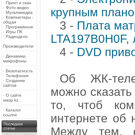
·
Принт и скан
·
Фото-видео
крупным план
·
Мультимедиа
·
Компьютеры -
3 -
Плата мат
общая
·
Программное
·
Игры ПК
LTA197B0H0F, 
·
Радиодело
·
Производители
4 -
DVD прив
·
Динамики,
микрофоны
·
Безопасность
Об ЖК-тел
·
Телефония
·
Создание
сайтов
можно сказать о
·
О сайте
wasp.kz...
то, чтоб ко
·
Каталог
интернете об 
ссылок
Последние
Между тем, с
статьи