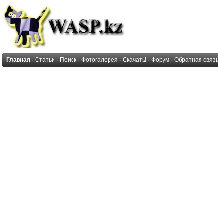
Главная
·
Статьи
·
Поиск
·
Фотогалерея
·
Скачать!
·
Форум
·
Обратная связ