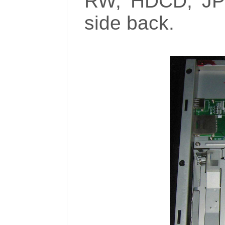
RW, HDCD, JPE
side back.