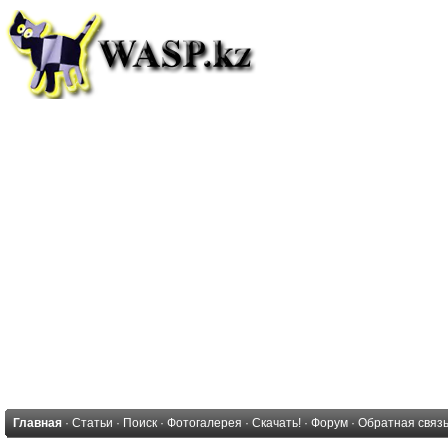
Главная
·
Статьи
·
Поиск
·
Фотогалерея
·
Скачать!
·
Форум
·
Обратная связ