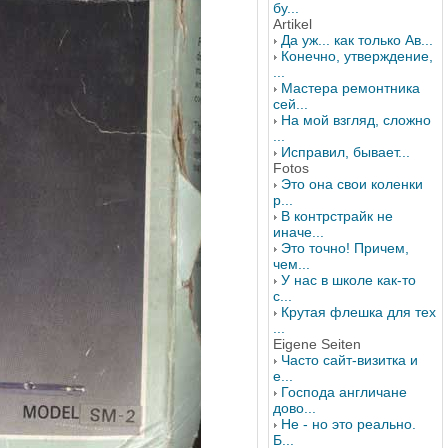
бу...
Artikel
Да уж... как только Ав...
Конечно, утверждение,
...
Мастера ремонтника
сей...
На мой взгляд, сложно
...
Исправил, бывает...
Fotos
Это она свои коленки
р...
В контрстрайк не
иначе...
Это точно! Причем,
чем...
У нас в школе как-то
с...
Крутая флешка для тех
...
Eigene Seiten
Часто сайт-визитка и
е...
Господа англичане
дово...
Не - но это реально.
Б...