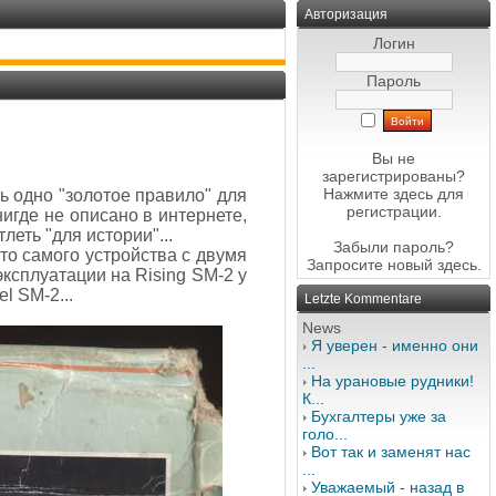
Авторизация
Логин
Пароль
я
Вы не
зарегистрированы?
Нажмите здесь
для
ть одно "золотое правило" для
регистрации.
игде не описано в интернете,
леть "для истории"...
Забыли пароль?
то самого устройства с двумя
Запросите новый
здесь
.
ксплуатации на Rising SM-2 у
l SM-2...
Letzte Kommentare
News
Я уверен - именно они
...
На урановые рудники!
К...
Бухгалтеры уже за
голо...
Вот так и заменят нас
...
Уважаемый - назад в