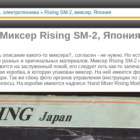
, электротехника
»
Rising SM-2, миксер, Япония
Миксер Rising SM-2, Япони
ь описание какого-то миксера?.. согласен - не нужно. Но ес
ше разных и оригинальных материалов. Миксер Rising SM-2 н
ится на заслуженный покой, его следует хоть как-то запечат
ая коробка, в которую упакован миксер. На ней имеется фо
к. Так же сбоку фото органов управления (инструкции по э
лось). На коробке имеются надписи: Hand Mixer Rising Mode