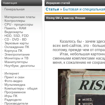
Навигация
Иерархия статей
·
Генеральная
Статьи
»
Бытовая и специальная
·
Материнские платы
Rising SM-2, миксер, Япония
·
Контроллеры
·
CPU - процессоры
·
Память - RAM
·
Видеокарты
·
HDD, SSD, FDD
·
CD - DVD - BD
Казалось бы - зачем здес
·
Звуковые карты
всех веб-сайтов, это - боль
·
Охлаждение ПК
поэтому, прежде чем от отправ
·
Корпуса ПК
Итак, небольшая картонн
·
Электропитание
·
Мониторы и ТВ
сменными комплектами насадо
·
Манипуляторы
меня, к сожалению не сохрани
·
Ноутбуки, десктопы
·
Интернет
·
Принт и скан
·
Фото-видео
·
Мультимедиа
·
Компьютеры - общая
·
Программное
·
Игры ПК
·
Радиодело
·
Производители