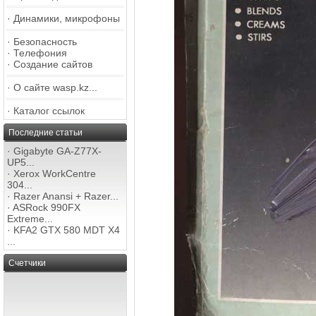
·
Динамики, микрофоны
·
Безопасность
·
Телефония
·
Создание сайтов
·
О сайте wasp.kz...
·
Каталог ссылок
Последние статьи
·
Gigabyte GA-Z77X-
UP5...
·
Xerox WorkCentre
304...
·
Razer Anansi + Razer...
·
ASRock 990FX
Extreme...
·
KFA2 GTX 580 MDT X4
...
Счетчики