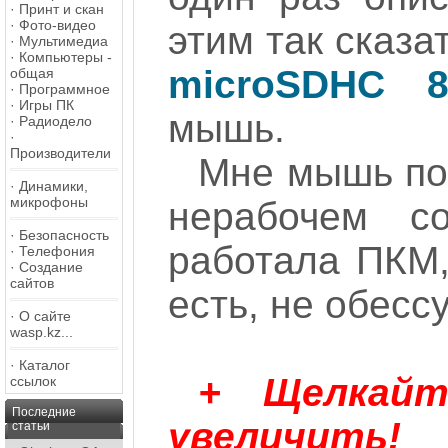
·
Принт и скан
·
Фото-видео
этим так сказ
·
Мультимедиа
·
Компьютеры -
microSDHC 
общая
·
Программное
·
Игры ПК
мышь.
·
Радиодело
·
Производители
Мне мышь по
·
Динамики,
микрофоны
нерабочем с
·
Безопасность
работала ПКМ, 
·
Телефония
·
Создание
сайтов
есть, не обессу
·
О сайте
wasp.kz...
·
Каталог
+ Щелкай
ссылок
Последние
увеличить!
статьи