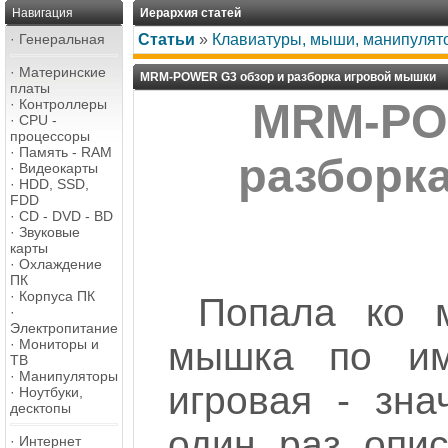
Навигация
Иерархия статей
·
Генеральная
Статьи
»
Клавиатуры, мыши, манипулят
·
Материнские
MRM-POWER G3 обзор и разборка игровой мышки
платы
·
Контроллеры
MRM-PO
·
CPU -
процессоры
·
Память - RAM
разборк
·
Видеокарты
·
HDD, SSD,
FDD
·
CD - DVD - BD
·
Звуковые
карты
·
Охлаждение
ПК
·
Корпуса ПК
Попала ко 
·
Электропитание
мышка по и
·
Мониторы и
ТВ
·
Манипуляторы
игровая - зна
·
Ноутбуки,
десктопы
один раз опи
·
Интернет