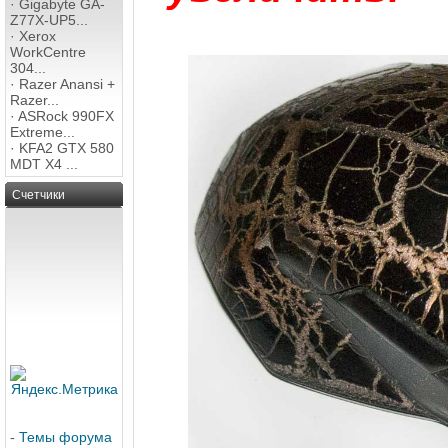
·
Gigabyte GA-
Z77X-UP5...
·
Xerox
WorkCentre
304...
·
Razer Anansi +
Razer...
·
ASRock 990FX
Extreme...
·
KFA2 GTX 580
MDT X4 ...
Счетчики
-
Темы форума