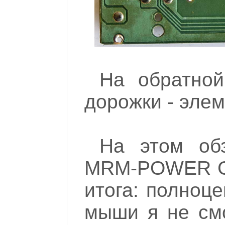
На обратной
дорожки - элем
На этом об
MRM-POWER G3
итога: полноце
мыши я не смо