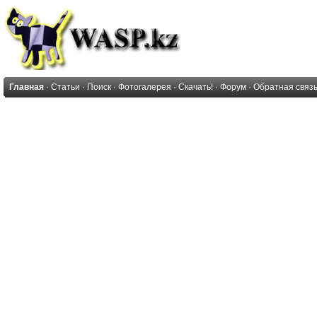
Главная
·
Статьи
·
Поиск
·
Фотогалерея
·
Скачать!
·
Форум
·
Обратная связ