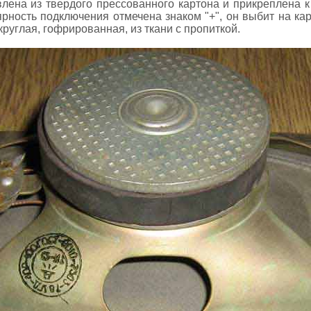
влена из твердого прессованного картона и прикреплена 
рность подключения отмечена знаком "+", он выбит на ка
руглая, гофрированная, из ткани с пропиткой.