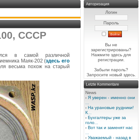
Авторизация
Логин
Пароль
00, СССР
Вы не
зарегистрированы?
Нажмите здесь
для
ялся в самой различной
регистрации.
иемника Маяк-202 (
здесь его
теля весьма похож на старый
Забыли пароль?
Запросите новый
здесь
.
Letzte Kommentare
News
Я уверен - именно они
...
На урановые рудники!
К...
Бухгалтеры уже за
голо...
Вот так и заменят нас
...
Уважаемый - назад в