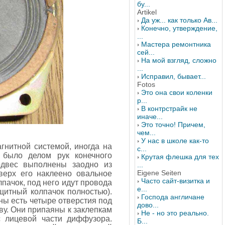
бу...
Artikel
Да уж... как только Ав...
Конечно, утверждение,
...
Мастера ремонтника
сей...
На мой взгляд, сложно
...
Исправил, бывает...
Fotos
Это она свои коленки
р...
В контрстрайк не
иначе...
Это точно! Причем,
чем...
У нас в школе как-то
гнитной системой, иногда на
с...
 было делом рук конечного
Крутая флешка для тех
одвес выполнены заодно из
...
Eigene Seiten
верх его наклеено овальное
Часто сайт-визитка и
пачок, под него идут провода
е...
щитный колпачок полностью).
Господа англичане
ны есть четыре отверстия под
дово...
ву. Они припаяны к заклепкам
Не - но это реально.
с лицевой части диффузора.
Б...