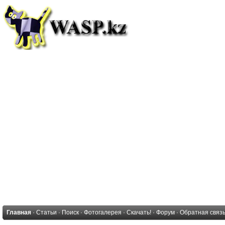
Главная
·
Статьи
·
Поиск
·
Фотогалерея
·
Скачать!
·
Форум
·
Обратная связ