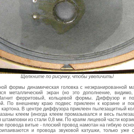
Щелкните по рисунку, чтобы увеличить!
ьной формы динамическая головка с неэкранированной ма
лся металлический экран (но это дополнение, видимо,
 Магнит ферритовый, кольцевой формы. Диффузор и п
й. По внешнему краю подвес приклеен к корзине и по
о картона. В центре диффузора приклеен пылезащитный кол
мазаны клеем (иногда клеем промазывался и весь пылеза
 штамповки из стали 0,8 мм. По краям лицевой части корзи
 провода витые - плоский провод намотан на гибкую осно
ипаиваются и провода звуковой катушки, только уже 