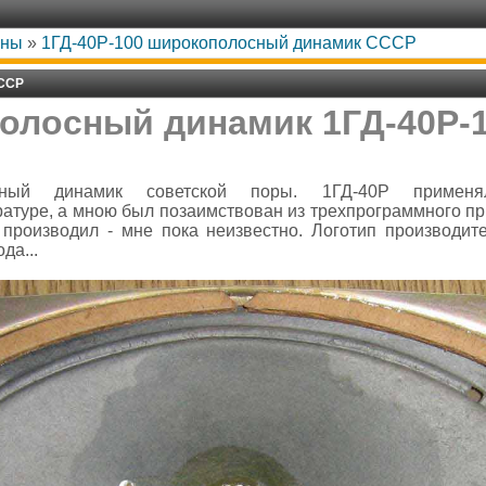
оны
»
1ГД-40Р-100 широкополосный динамик СССР
СССР
олосный динамик 1ГД-40Р-1
енный динамик советской поры. 1ГД-40Р примен
атуре, а мною был позаимствован из трехпрограммного пр
о производил - мне пока неизвестно. Логотип производи
да...