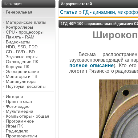
Навигация
Иерархия статей
·
Генеральная
Статьи
»
ГД - динамики, микроф
·
Материнские платы
1ГД-40Р-100 широкополосный динамик 
·
Контроллеры
Широкоп
·
CPU - процессоры
·
Память - RAM
·
Видеокарты
·
HDD, SSD, FDD
·
CD - DVD - BD
Весьма распростран
·
Звуковые карты
звуковоспроизводящей аппар
·
Охлаждение ПК
полное описание
). Кто ег
·
Корпуса ПК
логотип Рязанского радиозаво
·
Электропитание
·
Мониторы и ТВ
·
Манипуляторы
·
Ноутбуки, десктопы
·
Интернет
·
Принт и скан
·
Фото-видео
·
Мультимедиа
·
Компьютеры - общая
·
Программное
·
Игры ПК
·
Радиодело
·
Производители