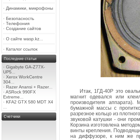
·
Динамики, микрофоны
·
Безопасность
·
Телефония
·
Создание сайтов
·
О сайте wasp.kz...
·
Каталог ссылок
Последние статьи
·
Gigabyte GA-Z77X-
UP5...
·
Xerox WorkCentre
304...
·
Razer Anansi + Razer...
Итак, 1ГД-40Р это овал
·
ASRock 990FX
магнит одевался или клеи
Extreme...
·
KFA2 GTX 580 MDT X4
производителя аппарата).
...
бумажной массы с пропитко
разрезное кольцо из плотног
Счетчики
звуковой катушки - они про
Корзина изготовлена методом
винты крепления. Подводящие
на диффузоре, к ним же пр