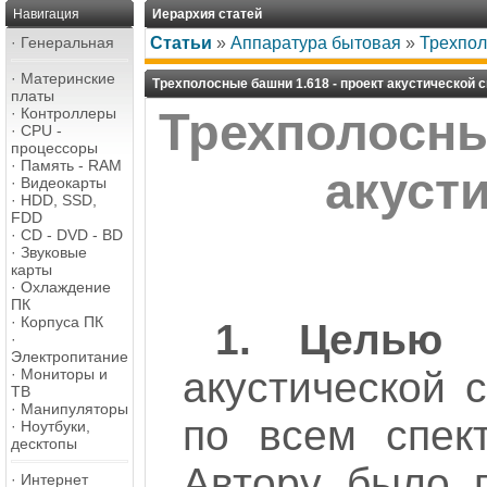
Навигация
Иерархия статей
·
Генеральная
Статьи
»
Аппаратура бытовая
»
Трехпол
·
Материнские
Трехполосные башни 1.618 - проект акустической 
платы
·
Контроллеры
Трехполосны
·
CPU -
процессоры
·
Память - RAM
акуст
·
Видеокарты
·
HDD, SSD,
FDD
·
CD - DVD - BD
·
Звуковые
карты
·
Охлаждение
ПК
·
Корпуса ПК
1. Целью 
·
Электропитание
акустической 
·
Мониторы и
ТВ
·
Манипуляторы
по всем спек
·
Ноутбуки,
десктопы
Автору было 
·
Интернет