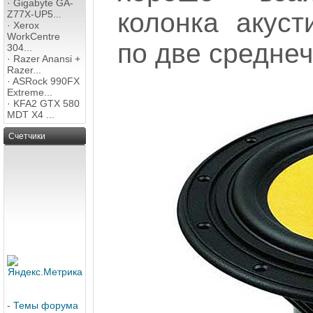
·
Gigabyte GA-
колонка акуст
Z77X-UP5...
·
Xerox
WorkCentre
по две среднеч
304...
·
Razer Anansi +
Razer...
·
ASRock 990FX
Extreme...
·
KFA2 GTX 580
MDT X4 ...
Счетчики
-
Темы форума