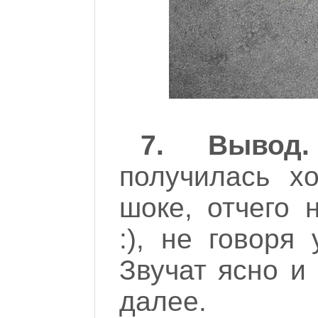
7. Вывод.
получилась х
шоке, отчего 
:), не говоря
Звучат ясно и 
далее.