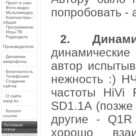
·
Принт и скан
·
Фото-видео
попробовать - 
·
Мультимедиа
·
Компьютеры -
общая
·
Программное
·
Игры ПК
2. Динами
·
Радиодело
·
Производители
динамические 
·
Динамики,
микрофоны
автор испытыв
·
Безопасность
нежность :) НЧ
·
Телефония
·
Создание
сайтов
частоты HiVi 
·
О сайте
wasp.kz...
SD1.1A (позже
·
Каталог
другие - Q1R
ссылок
Последние
хорошо взаи
статьи