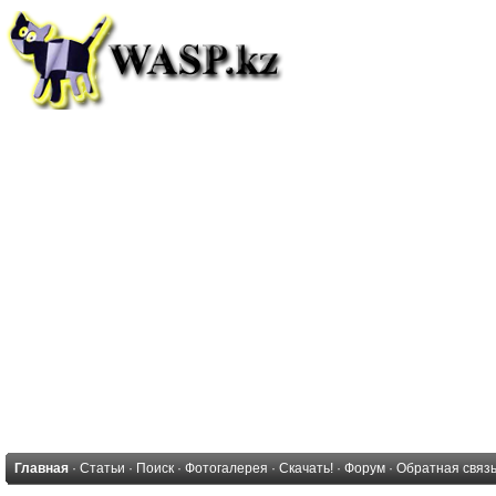
Главная
·
Статьи
·
Поиск
·
Фотогалерея
·
Скачать!
·
Форум
·
Обратная связ