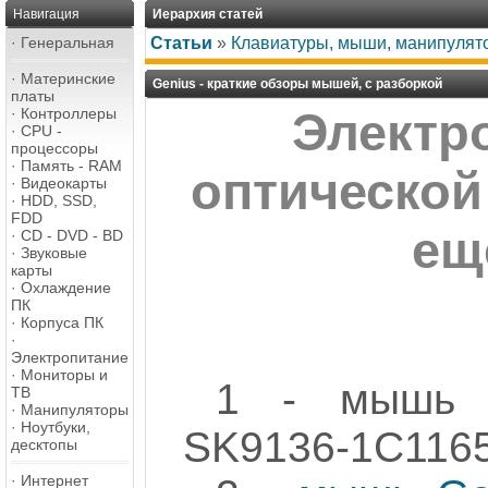
Навигация
Иерархия статей
·
Генеральная
Статьи
»
Клавиатуры, мыши, манипулят
·
Материнские
Genius - краткие обзоры мышей, с разборкой
платы
·
Контроллеры
Электр
·
CPU -
процессоры
·
Память - RAM
оптической
·
Видеокарты
·
HDD, SSD,
FDD
ещ
·
CD - DVD - BD
·
Звуковые
карты
·
Охлаждение
ПК
·
Корпуса ПК
·
Электропитание
·
Мониторы и
1 - мышь 
ТВ
·
Манипуляторы
·
Ноутбуки,
SK9136-1C116
десктопы
·
Интернет