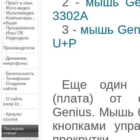
2 -
мышь Ge
·
Принт и скан
·
Фото-видео
3302A
·
Мультимедиа
·
Компьютеры -
общая
3 -
мышь Geniu
·
Программное
·
Игры ПК
·
Радиодело
U+P
·
Производители
·
Динамики,
микрофоны
·
Безопасность
·
Телефония
Еще один э
·
Создание
сайтов
(плата) от 
·
О сайте
wasp.kz...
Genius. Мышь 
·
Каталог
ссылок
кнопками упр
Последние
статьи
прокрутки