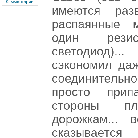
-
Комментарии
имеются раз
распаянные м
один рез
светодиод).
сэкономил да
соединительног
просто при
стороны п
дорожкам... 
сказыв