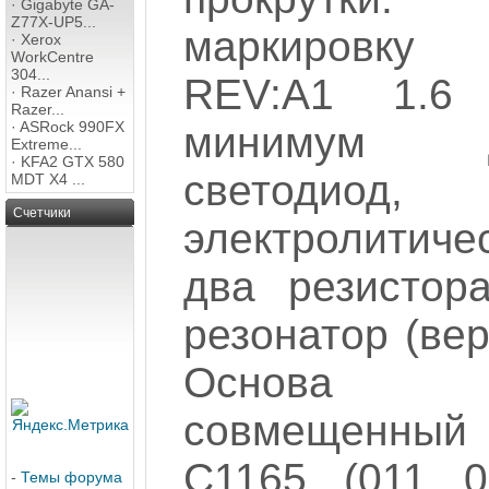
·
Gigabyte GA-
Z77X-UP5...
маркировку
·
Xerox
WorkCentre
304...
REV:A1 1.6
·
Razer Anansi +
Razer...
·
ASRock 990FX
минимум д
Extreme...
·
KFA2 GTX 580
светодиод,
MDT X4 ...
Счетчики
электролитиче
два резистор
резонатор (вер
Основа -
совмещенный
С1165 (011 0
-
Темы форума