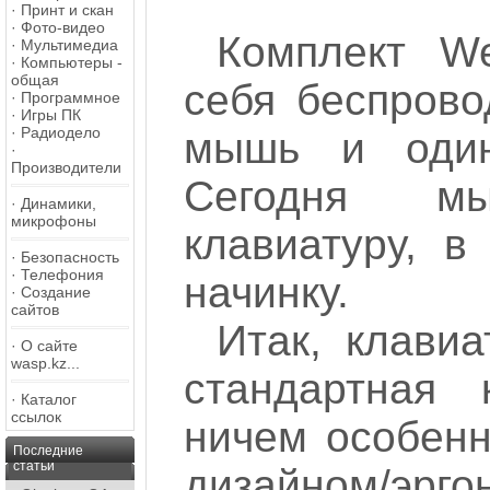
·
Принт и скан
·
Фото-видео
Комплект W
·
Мультимедиа
·
Компьютеры -
общая
себя беспрово
·
Программное
·
Игры ПК
·
Радиодело
мышь и оди
·
Производители
Сегодня м
·
Динамики,
микрофоны
клавиатуру, в
·
Безопасность
·
Телефония
начинку.
·
Создание
сайтов
Итак, клави
·
О сайте
wasp.kz...
стандартная 
·
Каталог
ссылок
ничем особен
Последние
статьи
дизайном/эрг