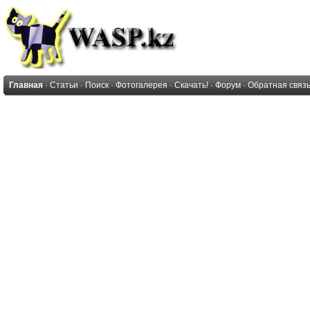
Главная
·
Статьи
·
Поиск
·
Фотогалерея
·
Скачать!
·
Форум
·
Обратная связ