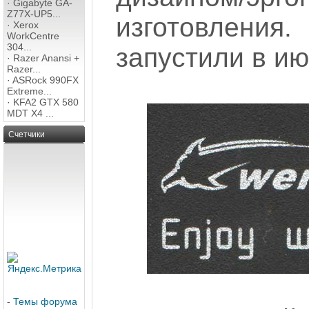
·
Gigabyte GA-
Z77X-UP5...
изготовления
·
Xerox
WorkCentre
304...
запустили в ию
·
Razer Anansi +
Razer...
·
ASRock 990FX
Extreme...
·
KFA2 GTX 580
MDT X4 ...
Счетчики
-
Темы форума