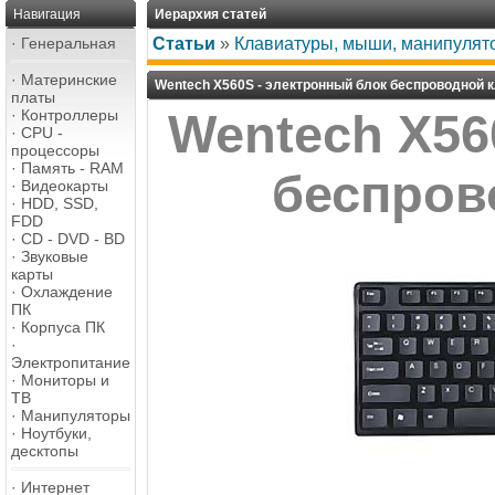
Навигация
Иерархия статей
·
Генеральная
Статьи
»
Клавиатуры, мыши, манипулят
·
Материнские
Wentech X560S - электронный блок беспроводной 
платы
·
Контроллеры
Wentech X56
·
CPU -
процессоры
·
Память - RAM
беспров
·
Видеокарты
·
HDD, SSD,
FDD
·
CD - DVD - BD
·
Звуковые
карты
·
Охлаждение
ПК
·
Корпуса ПК
·
Электропитание
·
Мониторы и
ТВ
·
Манипуляторы
·
Ноутбуки,
десктопы
·
Интернет