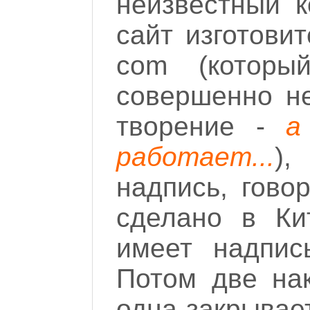
неизвестный к
сайт изготовит
com (которы
совершенно не
творение -
а
работает...
),
надпись, гово
сделано в Ки
имеет надпис
Потом две нак
одна закрывае