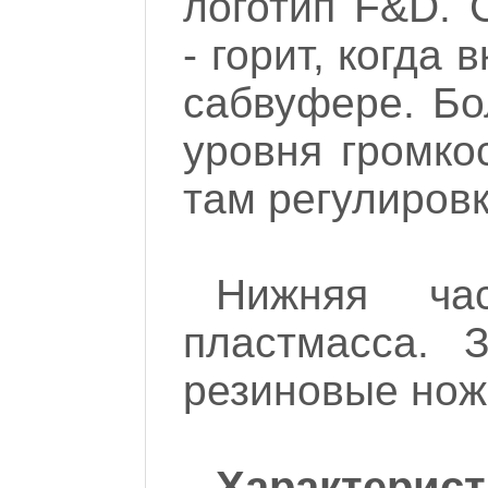
логотип F&D. 
- горит, когда
сабвуфере. Бо
уровня громкос
там регулировк
Нижняя ча
пластмасса. 
резиновые нож
Характерист