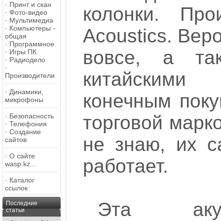
·
Принт и скан
колонки. Про
·
Фото-видео
·
Мультимедиа
·
Компьютеры -
Acoustics. Вер
общая
·
Программное
вовсе, а та
·
Игры ПК
·
Радиодело
·
китайскими
Производители
·
Динамики,
конечным поку
микрофоны
·
Безопасность
торговой марко
·
Телефония
·
Создание
не знаю, их с
сайтов
·
О сайте
работает.
wasp.kz...
·
Каталог
ссылок
Эта акус
Последние
статьи