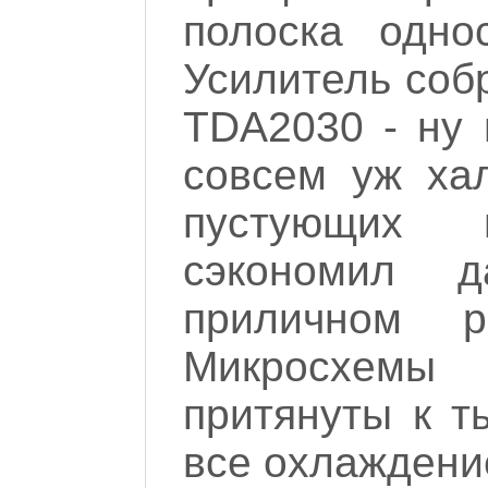
полоска однос
Усилитель соб
TDA2030 - ну в
совсем уж ха
пустующих м
сэкономил 
приличном р
Микросхемы
притянуты к т
все охлаждение