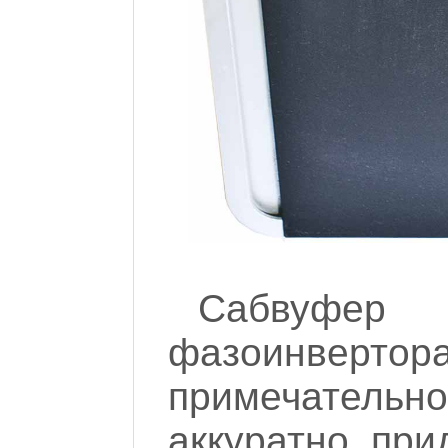
Сабвуфе
фазоинверто
примечательн
аккуратно, при