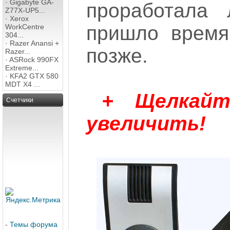
·
Gigabyte GA-
проработала 
Z77X-UP5...
·
Xerox
пришло время
WorkCentre
304...
·
Razer Anansi +
позже.
Razer...
·
ASRock 990FX
Extreme...
·
KFA2 GTX 580
MDT X4 ...
+ Щелкай
Счетчики
увеличить!
-
Темы форума