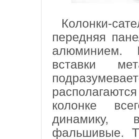
Колонки-с
передняя пан
алюминием.
вставки ме
подразумев
располагаются
колонке вс
динамику, 
фальшивые. Т