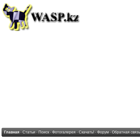
Главная
·
Статьи
·
Поиск
·
Фотогалерея
·
Скачать!
·
Форум
·
Обратная связ