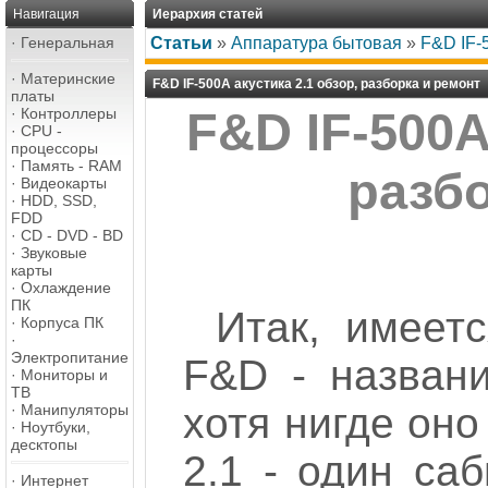
Навигация
Иерархия статей
·
Генеральная
Статьи
»
Аппаратура бытовая
»
F&D IF-
·
Материнские
F&D IF-500A акустика 2.1 обзор, разборка и ремонт
платы
·
Контроллеры
F&D IF-500A
·
CPU -
процессоры
·
Память - RAM
разбо
·
Видеокарты
·
HDD, SSD,
FDD
·
CD - DVD - BD
·
Звуковые
карты
·
Охлаждение
ПК
Итак, имеет
·
Корпуса ПК
·
Электропитание
F&D - названи
·
Мониторы и
ТВ
хотя нигде оно
·
Манипуляторы
·
Ноутбуки,
десктопы
2.1 - один са
·
Интернет