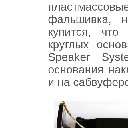
пластмассо
фальшивка, н
купится, что
круглых осно
Speaker Sys
основания нак
и на сабвуфере