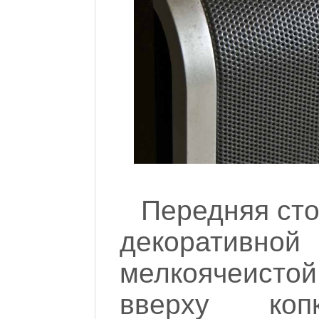
Передняя ст
декоратив
мелкоячеист
вверху ко