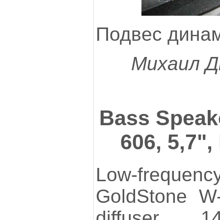
Подвес динам
Михаил Д
Bass Speak
606, 5,7"
Low-frequ
GoldStone W-
diffuser 14