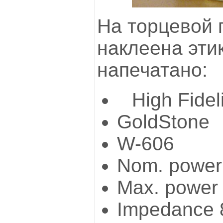
На торцевой 
наклеена этик
напечатано:
High Fide
GoldStone
W-606
Nom. power
Max. power 
Impedance 