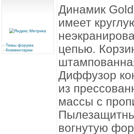
Динамик Gold
имеет круглу
неэкранирова
цепью. Корзи
-
Темы форума
-
Комментарии
штампованная
Диффузор кон
из прессован
массы с проп
Пылезащитны
вогнутую фор