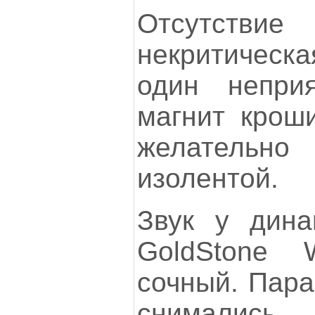
Отсутстви
некритическ
один непри
магнит крош
желатель
изолентой.
Звук у дина
GoldStone 
сочный. Пара
снимались, 