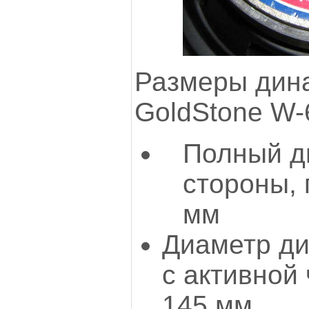
Размеры дина
GoldStone W-
Полный д
стороны, 
мм
Диаметр д
с активной 
145 мм