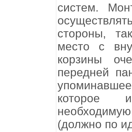
систем. Мон
осуществля
стороны, та
место с вну
корзины оч
передней па
упоминавш
которое и
необходиму
(должно по ид