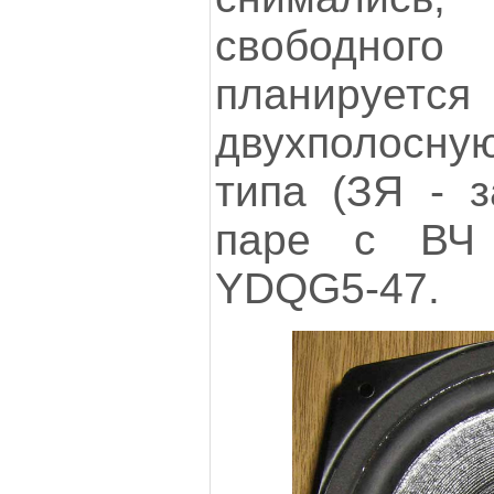
свободного
планируется
двухполосн
типа (ЗЯ - з
паре с ВЧ 
YDQG5-47.