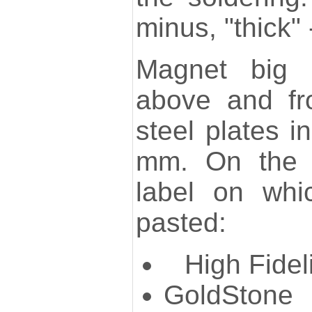
minus, "thick" 
Magnet big 
above and fr
steel plates i
mm. On the f
label on whic
pasted:
High Fide
GoldStone