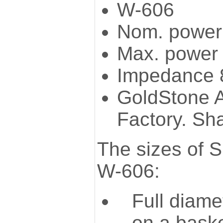
W-606
Nom. power
Max. power 
Impedance 
GoldStone 
Factory. Sh
The sizes of 
W-606:
Full diame
on a bask