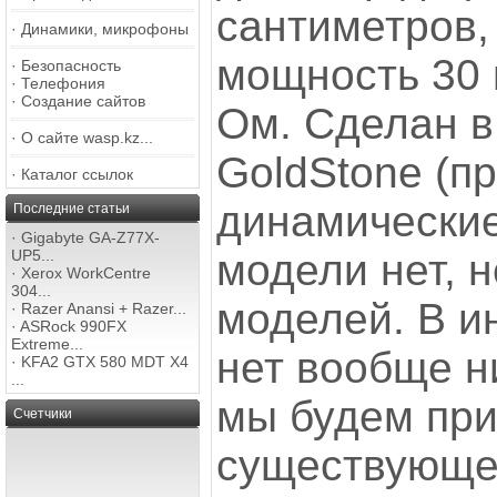
сантиметров
·
Динамики, микрофоны
мощность 30 
·
Безопасность
·
Телефония
·
Создание сайтов
Ом. Сделан в
·
О сайте wasp.kz...
GoldStone (п
·
Каталог ссылок
динамические
Последние статьи
·
Gigabyte GA-Z77X-
модели нет, 
UP5...
·
Xerox WorkCentre
304...
моделей. В и
·
Razer Anansi + Razer...
·
ASRock 990FX
Extreme...
нет вообще 
·
KFA2 GTX 580 MDT X4
...
мы будем пр
Счетчики
существующе