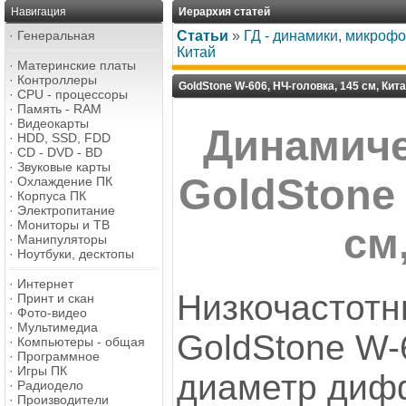
Навигация
Иерархия статей
·
Генеральная
Статьи
»
ГД - динамики, микроф
Китай
·
Материнские платы
·
Контроллеры
GoldStone W-606, НЧ-головка, 145 см, Кит
·
CPU - процессоры
·
Память - RAM
·
Видеокарты
Динамиче
·
HDD, SSD, FDD
·
CD - DVD - BD
·
Звуковые карты
GoldStone 
·
Охлаждение ПК
·
Корпуса ПК
·
Электропитание
·
Мониторы и ТВ
см
·
Манипуляторы
·
Ноутбуки, десктопы
·
Интернет
Низкочастотн
·
Принт и скан
·
Фото-видео
·
Мультимедиа
GoldStone W-
·
Компьютеры - общая
·
Программное
·
Игры ПК
диаметр диф
·
Радиодело
·
Производители