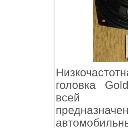
Низкочастот
головка Gol
всей в
предназначен
автомобильн