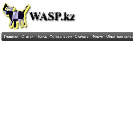
Главная
·
Статьи
·
Поиск
·
Фотогалерея
·
Скачать!
·
Форум
·
Обратная связ