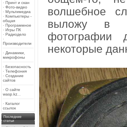
·
Принт и скан
·
Фото-видео
волшебное сло
·
Мультимедиа
·
Компьютеры -
выложу в б
общая
·
Программное
·
Игры ПК
фотографии 
·
Радиодело
·
Производители
некоторые дан
·
Динамики,
микрофоны
·
Безопасность
·
Телефония
·
Создание
сайтов
·
О сайте
wasp.kz...
·
Каталог
ссылок
Последние
статьи