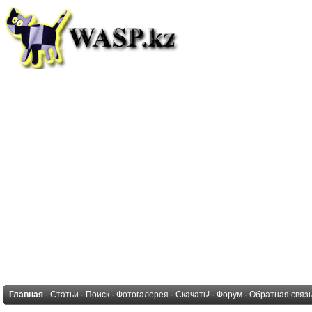
Главная
·
Статьи
·
Поиск
·
Фотогалерея
·
Скачать!
·
Форум
·
Обратная связ