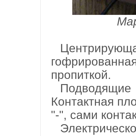
Ма
Центрирую
гофрированна
пропиткой.
Подводящие 
Контактная пло
"-", сами конта
Электрическ