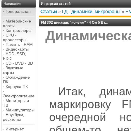
Навигация
Иерархия статей
·
Генеральная
Статьи
»
ГД - динамики, микрофоны
»
FM
·
Материнские
FM 302 динамик "нонейм" - 4 Ом 5 Вт...
платы
·
Контроллеры
Динамическа
·
CPU -
процессоры
·
Память - RAM
·
Видеокарты
·
HDD, SSD,
FDD
·
CD - DVD - BD
·
Звуковые
карты
·
Охлаждение
ПК
·
Корпуса ПК
Итак, дина
·
Электропитание
маркировку 
·
Мониторы и
ТВ
·
Манипуляторы
очередной но
·
Ноутбуки,
десктопы
общем-то, н
·
Интернет