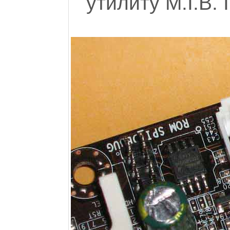
утилиту M.I.B. I