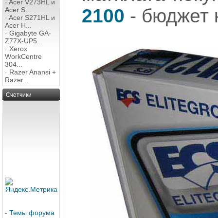
·
Acer V273HL и
2100
- бюджет к
Acer S...
·
Acer S271HL и
Acer H...
·
Gigabyte GA-
Z77X-UP5...
·
Xerox
WorkCentre
304...
·
Razer Anansi +
Razer...
Счетчики
-
Темы форума