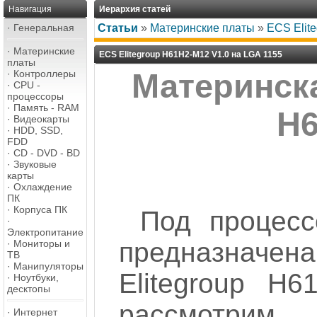
Навигация
Иерархия статей
·
Генеральная
Статьи
»
Материнские платы
»
ECS Elit
·
Материнские
ECS Elitegroup H61H2-M12 V1.0 на LGA 1155
платы
·
Контроллеры
Материнска
·
CPU -
процессоры
·
Память - RAM
H6
·
Видеокарты
·
HDD, SSD,
FDD
·
CD - DVD - BD
·
Звуковые
карты
·
Охлаждение
ПК
·
Корпуса ПК
Под процес
·
Электропитание
предназначе
·
Мониторы и
ТВ
·
Манипуляторы
Elitegroup H6
·
Ноутбуки,
десктопы
рассмотрим
·
Интернет