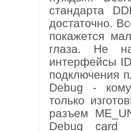
стандарта DD
достаточно. Вс
покажется мал
глаза. Не н
интерфейсы ID
подключения п
Debug - кому
только изгото
разъем ME_UN
Debug card h