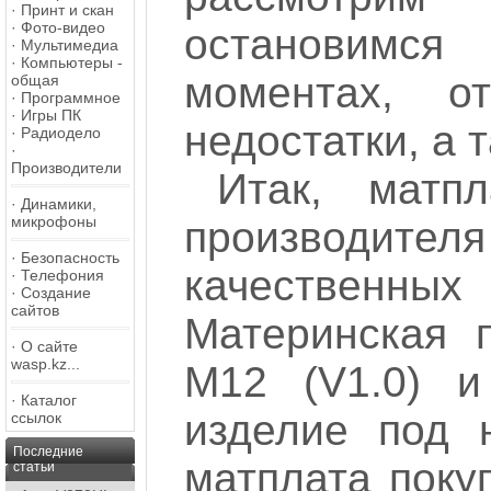
·
Принт и скан
·
Фото-видео
остановимся
·
Мультимедиа
·
Компьютеры -
моментах, о
общая
·
Программное
·
Игры ПК
недостатки, а 
·
Радиодело
·
Производители
Итак, матп
·
Динамики,
микрофоны
производит
·
Безопасность
качественны
·
Телефония
·
Создание
сайтов
Материнская п
·
О сайте
wasp.kz...
M12 (V1.0) и
·
Каталог
изделие под н
ссылок
Последние
матплата поку
статьи