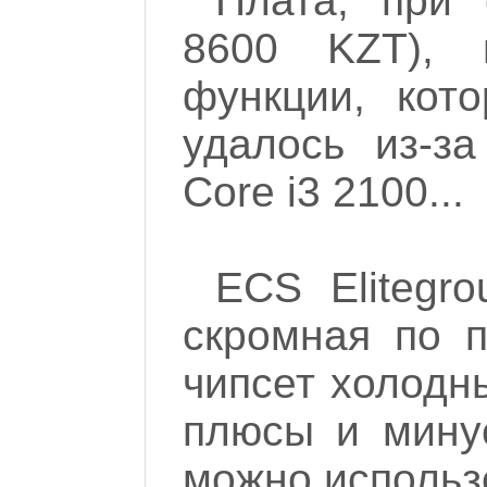
Плата, при 
8600 KZT), 
функции, кот
удалось из-за
Core i3 2100...
ECS Elitegr
скромная по п
чипсет холодн
плюсы и минус
можно использ