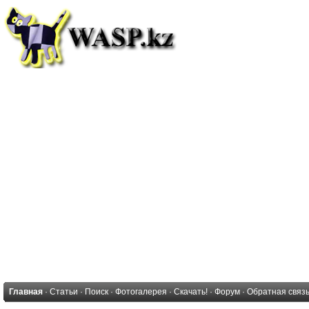
Главная
·
Статьи
·
Поиск
·
Фотогалерея
·
Скачать!
·
Форум
·
Обратная связ