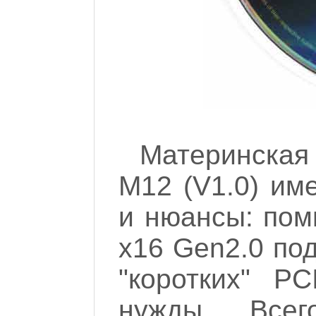
Материнская 
M12 (V1.0) им
и нюансы: пом
x16 Gen2.0 под
"коротких" P
нужды... Все