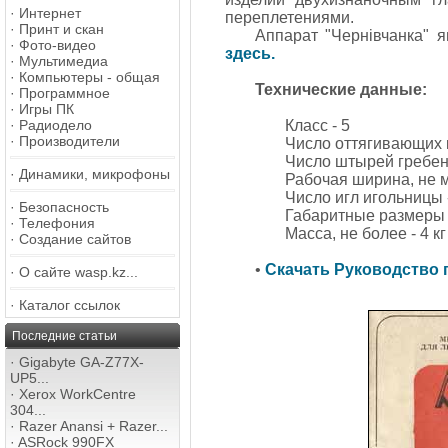
·
Интернет
переплетениями.
·
Принт и скан
Аппарат "Чернiвчанка"
·
Фото-видео
здесь.
·
Мультимедиа
·
Компьютеры - общая
Технические данные:
·
Программное
·
Игры ПК
·
Радиодело
Класс - 5
·
Производители
Число оттягивающих к
Число штырей гребенк
·
Динамики, микрофоны
Рабочая ширина, не м
Число игл игольницы -
·
Безопасность
Габаритные размеры 
·
Телефония
Масса, не более - 4 кг
·
Создание сайтов
•
Скачать Руководство 
·
О сайте wasp.kz...
·
Каталог ссылок
Последние статьи
·
Gigabyte GA-Z77X-
UP5...
·
Xerox WorkCentre
304...
·
Razer Anansi + Razer...
·
ASRock 990FX