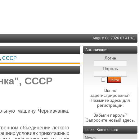
August 08 2026 07:41:41
Авторизация
т, СССР
Логин
Пароль
нка", СССР
Вы не
зарегистрированы?
Нажмите здесь
для
регистрации.
зальную машину Чернивчанка,
Забыли пароль?
Запросите новый
здесь
.
твенном объединении легкого
Letzte Kommentare
машних условиях трикотажных
News
быми производными от этих