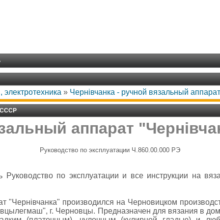
ь
, электротехника
»
Чернiвчанка - ручной вязальный аппара
, СССР
зальный аппарат "Чернiвча
Руководство по эксплуатации Ч.860.00.000 РЭ
ь Руководство по эксплуатации и все инструкции на вя
т "Чернiвчанка" производился на Черновицком производс
вцылегмаш", г. Черновцы. Предназначен для вязания в до
ладким (платочным), чулочным (кулирной гладью) и лю