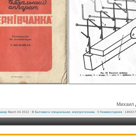
Михаил Д
wasp
March 04 2012 ·
В
Бытовая и специальная, электротехника
·
0 Комментариев
· 14643 