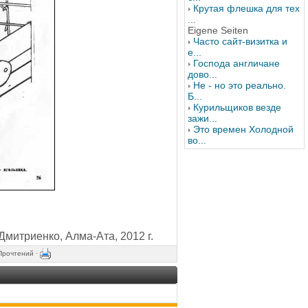
Крутая флешка для тех
...
Eigene Seiten
Часто сайт-визитка и
е...
Господа англичане
дово...
Не - но это реально.
Б...
Курильщиков везде
зажи...
Это времен Холодной
во...
митриенко, Алма-Ата, 2012 г.
Прочтений ·