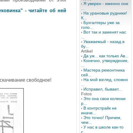
Я уверен - именно они
...
уковинка" - читайте об ней
На урановые рудники!
К...
Бухгалтеры уже за
голо...
Вот так и заменят нас
...
Уважаемый - назад в
бу...
Artikel
Да уж... как только Ав...
Конечно, утверждение,
...
Мастера ремонтника
сей...
На мой взгляд, сложно
 скачивание свободное!
...
Исправил, бывает...
Fotos
Это она свои коленки
р...
В контрстрайк не
иначе...
Это точно! Причем,
чем...
У нас в школе как-то
с...