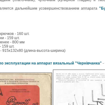
 является дальнейшим усовершенствованием аппарата
"Б
рючков - 160 шт.
и - 159 шт.
енее - 800 мм
 159 шт.
- 915х132х80 (длина-высота-ширина)
по эксплуатации на аппарат вязальный "Чернiвчанка"
-