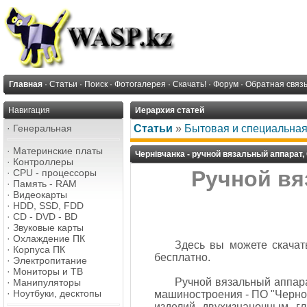
Главная
·
Статьи
·
Поиск
·
Фотогалерея
·
Скачать!
·
Форум
·
Обратная связ
Навигация
Иерархия статей
·
Генеральная
Статьи
»
Бытовая и специальная
·
Материнские платы
Чернiвчанка - ручной вязальный аппарат
·
Контроллеры
Ручной вя
·
CPU - процессоры
·
Память - RAM
·
Видеокарты
·
HDD, SSD, FDD
·
CD - DVD - BD
·
Звуковые карты
·
Охлаждение ПК
Здесь вы можете скачат
·
Корпуса ПК
бесплатно.
·
Электропитание
·
Мониторы и ТВ
Ручной вязальный аппара
·
Манипуляторы
·
Ноутбуки, десктопы
машиностроения - ПО "Черно
изделий двухизнаночным г