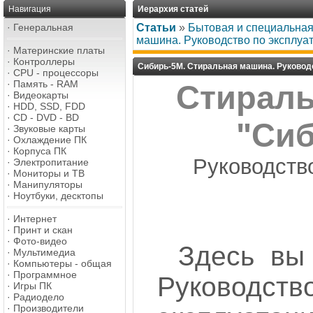
Навигация
Иерархия статей
·
Генеральная
Статьи
»
Бытовая и специальная
машина. Руководство по эксплуа
·
Материнские платы
·
Контроллеры
Сибирь-5М. Стиральная машина. Руковод
·
CPU - процессоры
·
Память - RAM
Стираль
·
Видеокарты
·
HDD, SSD, FDD
·
CD - DVD - BD
"Си
·
Звуковые карты
·
Охлаждение ПК
·
Корпуса ПК
Руководств
·
Электропитание
·
Мониторы и ТВ
·
Манипуляторы
·
Ноутбуки, десктопы
·
Интернет
·
Принт и скан
·
Фото-видео
Здесь вы
·
Мультимедиа
·
Компьютеры - общая
·
Программное
Руков
·
Игры ПК
·
Радиодело
·
Производители