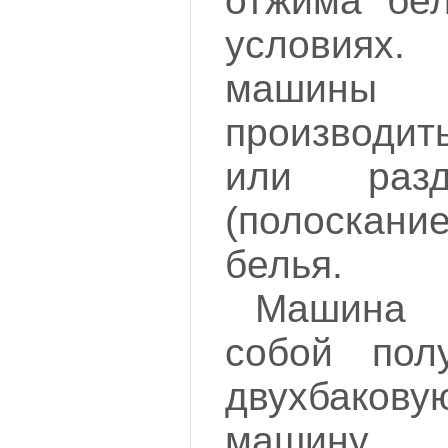
отжима бе
условиях
машины
производит
или разд
(полоскани
белья.
Машина 
собой полу
двухбаков
машину....