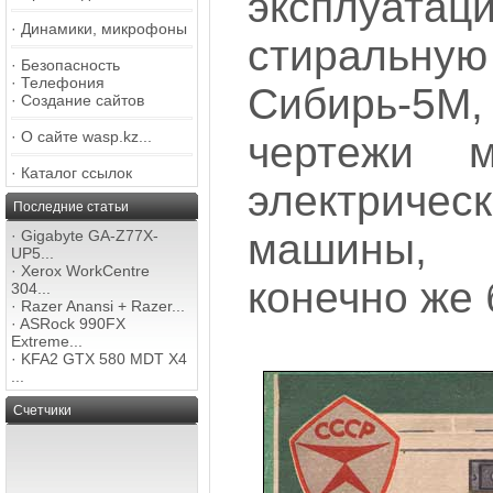
эксплу
·
Динамики, микрофоны
стираль
·
Безопасность
·
Телефония
Сибирь-5М,
·
Создание сайтов
·
О сайте wasp.kz...
чертежи м
·
Каталог ссылок
электрич
Последние статьи
машины,
·
Gigabyte GA-Z77X-
UP5...
·
Xerox WorkCentre
конечно же 
304...
·
Razer Anansi + Razer...
·
ASRock 990FX
Extreme...
·
KFA2 GTX 580 MDT X4
...
Счетчики