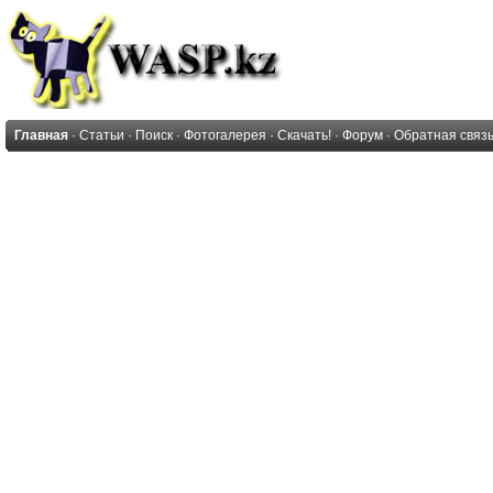
Главная
·
Статьи
·
Поиск
·
Фотогалерея
·
Скачать!
·
Форум
·
Обратная связ