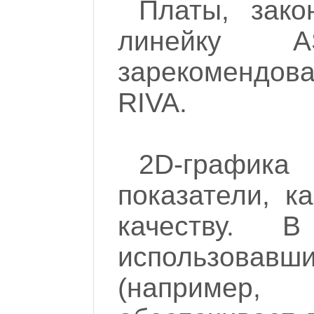
Платы, зак
линейку 
зарекомендо
RIVA.
2D-графика
показатели, к
качеству. 
использовавши
(например,