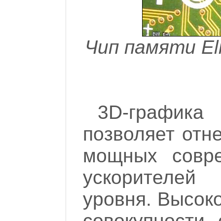
Чип памяти El
3D-график
позволяет отн
мощных совре
ускорителей
уровня. Высок
совокупности