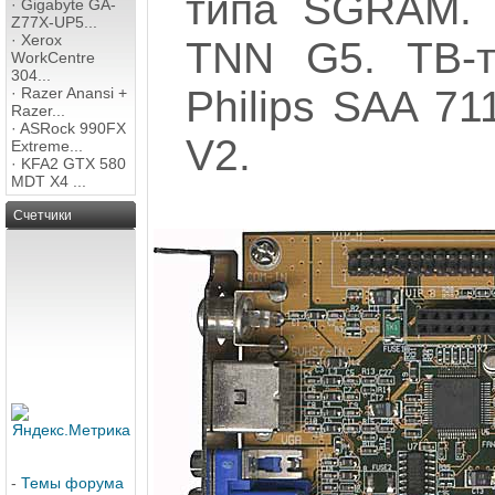
типа SGRAM. 
·
Gigabyte GA-
Z77X-UP5...
·
Xerox
TNN G5. ТВ-т
WorkCentre
304...
Philips SAA 7
·
Razer Anansi +
Razer...
·
ASRock 990FX
V2.
Extreme...
·
KFA2 GTX 580
MDT X4 ...
Счетчики
-
Темы форума