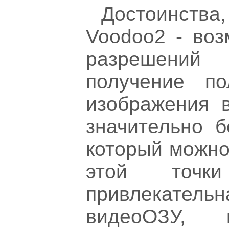
Достоинст
Voodoo2 - воз
разрешений
получение пол
изображения 
значительно б
который можно
этой точк
привлекате
видеоОЗУ, 