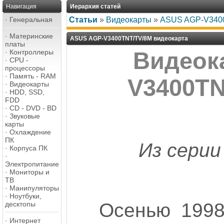
Навигация
Иерархия статей
·
Генеральная
Статьи
»
Видеокарты
»
ASUS AGP-V3400
·
Материнские
ASUS AGP-V3400TNT/TV/8M видеокарта
платы
·
Контроллеры
Видеок
·
CPU -
процессоры
·
Память - RAM
V3400TN
·
Видеокарты
·
HDD, SSD,
FDD
·
CD - DVD - BD
·
Звуковые
карты
·
Охлаждение
ПК
Из серии
·
Корпуса ПК
·
Электропитание
·
Мониторы и
ТВ
·
Манипуляторы
·
Ноутбуки,
Осенью 1998
десктопы
·
Интернет