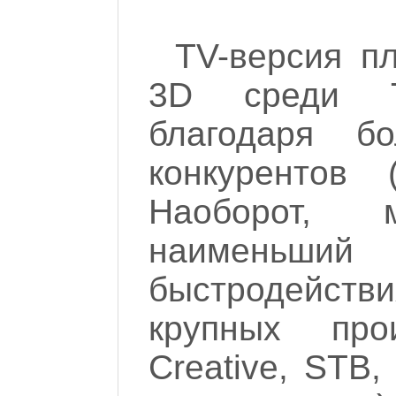
TV-версия п
3D среди T
благодаря б
конкурентов 
Наоборот,
наимень
быстродейств
крупных прои
Creative, STB