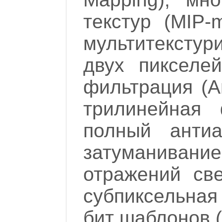
текстур (MIP-
мультитексту
двух пикселей
фильтрация (Ani
трилинейная 
полный антиа
затуманиван
отражений свет
субпиксельная
бит шаблонов (s