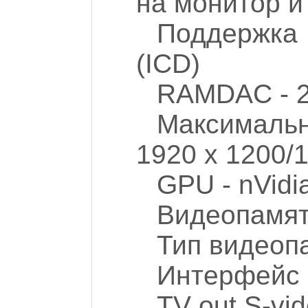
на монитор и
Поддержка 
(ICD)
RAMDAC - 
Максимальн
1920 x 1200/
GPU - nVidi
Видеопамят
Тип видеоп
Интерфейс 
TV out S-vi