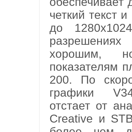
обеспечивает 
четкий текст 
до 1280х102
разрешения
хорошим, н
показателям п
200. По скор
графики V34
отстает от ан
Creative и ST
более чем д