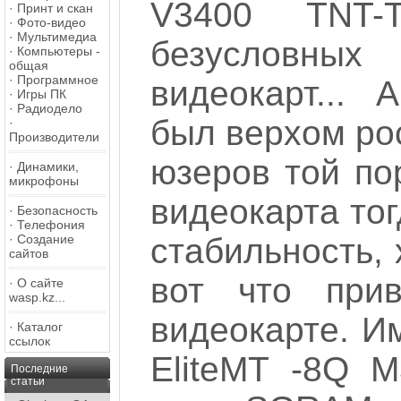
V3400 TNT
·
Принт и скан
·
Фото-видео
·
Мультимедиа
безусловных
·
Компьютеры -
общая
·
Программное
видеокарт...
·
Игры ПК
·
Радиодело
был верхом ро
·
Производители
юзеров той по
·
Динамики,
микрофоны
видеокарта тог
·
Безопасность
·
Телефония
·
Создание
стабильность,
сайтов
вот что при
·
О сайте
wasp.kz...
видеокарте. И
·
Каталог
ссылок
EliteMT -8Q 
Последние
статьи