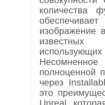
количества 
обеспечив
изображение 
известных
использующих 
Несомненное 
полноценной 
через Installab
это преимуще
Unreal, котор