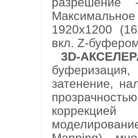
разрешение 
Максимальн
1920х1200 (16
вкл. Z-буфером
3D-АКСЕЛЕР
буферизация,
затенение, нал
прозрачност
коррекцие
моделирова
Mapping), мн