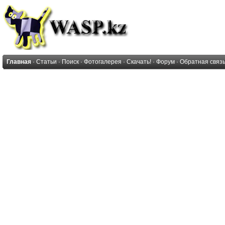
Главная
·
Статьи
·
Поиск
·
Фотогалерея
·
Скачать!
·
Форум
·
Обратная связ