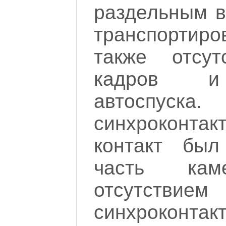
раздельным в
транспортир
также отсут
кадров и
автоспус
синхроконта
контакт был
часть кам
отсутствие
синхроконтак