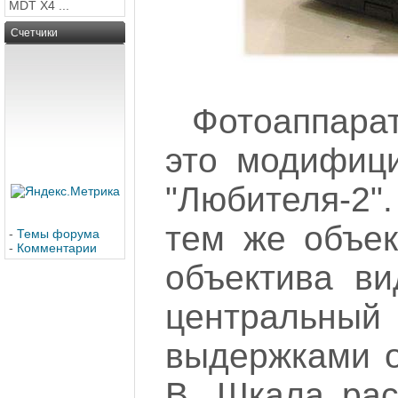
MDT X4 ...
Счетчики
Фотоаппарат
это модифиц
"Любителя-2"
тем же объек
-
Темы форума
-
Комментарии
объектива ви
централь
выдержками о
В. Шкала рас