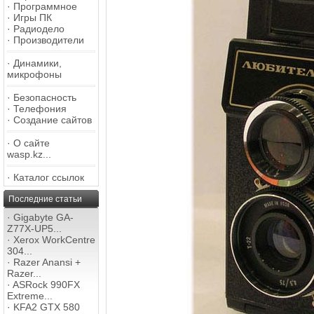
·
Программное
·
Игры ПК
·
Радиодело
·
Производители
·
Динамики,
микрофоны
·
Безопасность
·
Телефония
·
Создание сайтов
·
О сайте
wasp.kz...
·
Каталог ссылок
Последние статьи
·
Gigabyte GA-
Z77X-UP5...
·
Xerox WorkCentre
304...
·
Razer Anansi +
Razer...
·
ASRock 990FX
Extreme...
·
KFA2 GTX 580