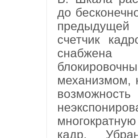
до бесконечно
предыдуще
счетчик кад
снабжена
блокирово
механизмом, 
возможно
неэкспониро
многократну
кадр. Убра