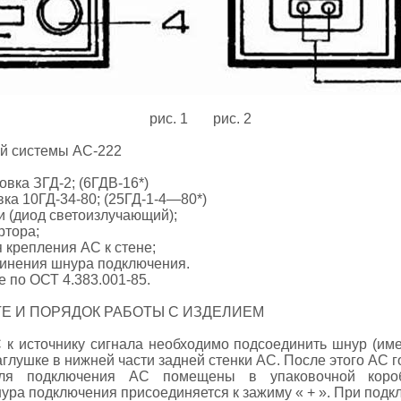
рис. 1 рис. 2
ой системы АС-222
вка ЗГД-2; (6ГДВ-16*)
ка 10ГД-34-80; (25ГД-1-4—80*)
и (диод светоизлучающий);
ртора;
 крепления АС к стене;
инения шнура подключения.
 по ОСТ 4.383.001-85.
ОТЕ И ПОРЯДОК РАБОТЫ С ИЗДЕЛИЕМ
 к источнику сигнала необходимо подсоединить шнур (име
лушке в нижней части задней стенки АС. После этого АС го
ля подключения АС помещены в упаковочной коробк
ра подключения присоединяется к зажиму « + ». При подк