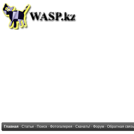
Главная
·
Статьи
·
Поиск
·
Фотогалерея
·
Скачать!
·
Форум
·
Обратная связ