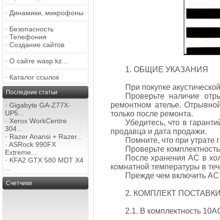
·
Динамики, микрофоны
·
Безопасность
·
Телефония
·
Создание сайтов
·
О сайте wasp.kz...
1. ОБЩИЕ УКАЗАНИЯ
·
Каталог ссылок
При покупке акустическо
Последние статьи
Проверьте наличие отр
ремонтном ателье. Отрывно
·
Gigabyte GA-Z77X-
UP5...
только после ремонта.
·
Xerox WorkCentre
Убедитесь, что в гарант
304...
продавца и дата продажи.
·
Razer Anansi + Razer...
Помните, что при утрате
·
ASRock 990FX
Проверьте комплектность
Extreme...
После хранения АС в хол
·
KFA2 GTX 580 MDT X4
комнатной температуры в те
...
Прежде чем включить АС 
Счетчики
2. КОМПЛЕКТ ПОСТАВК
2.1. В комплектность 10А