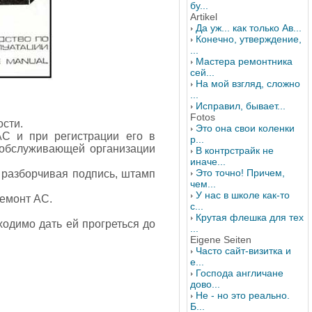
бу...
Artikel
Да уж... как только Ав...
Конечно, утверждение,
...
Мастера ремонтника
сей...
На мой взгляд, сложно
...
Исправил, бывает...
Fotos
ости.
Это она свои коленки
АС и при регистрации его в
р...
 обслуживающей организации
В контрстрайк не
иначе...
Это точно! Причем,
 разборчивая подпись, штамп
чем...
У нас в школе как-то
ремонт АС.
с...
Крутая флешка для тех
одимо дать ей прогреться до
...
Eigene Seiten
Часто сайт-визитка и
е...
Господа англичане
дово...
Не - но это реально.
Б...