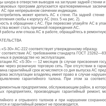
ы шнура в отверстия выводов на заглушке задней стенки и
звуковых программ допускается кратковременные засвечи
я АС при непрерывном свечении индикации.
потребитель может крепить АС к стене. Па задней стенк
пления скобы к корпусу АС (поз. 5 на рис. 2).
ность в обращении с АС. При перевозке упакуйте АС в уп
ства может стать причиной повреждения АС.
й работы или отказа АС в работе, обращайтесь в ремонтну
АТЕЛЬСТВА
а «S-30» АС-222 соответствует утвержденному образцу.
ет соответствие АС требованиям стандарта ГОСТ 23262—8
нных в руководстве но эксплуатации.
атации АС «S-30» — 12 месяцев (в случае присвоения гос
жи через розничную торговую сеть. При отсутствии в гар
ина гарантийный срок исчисляется со дня выпуска АС пре
срока эксплуатации владелец имеет право в случае наруш
дъявлению гарантийного талона. При этом за соответ
 ремонтным предприятием, обслуживающим район, в котор
х предприятиях, производящих гарантийный ремонт, м
тийного и отрывного талонов и при нарушении сохранно
тся и гарантийный ремонт не производится.