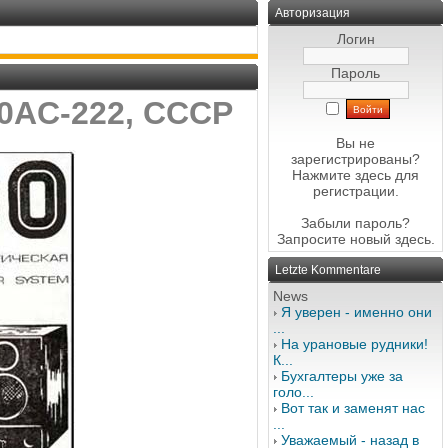
Авторизация
Логин
Пароль
10AC-222, СССР
Вы не
зарегистрированы?
Нажмите здесь
для
регистрации.
Забыли пароль?
Запросите новый
здесь
.
Letzte Kommentare
News
Я уверен - именно они
...
На урановые рудники!
К...
Бухгалтеры уже за
голо...
Вот так и заменят нас
...
Уважаемый - назад в