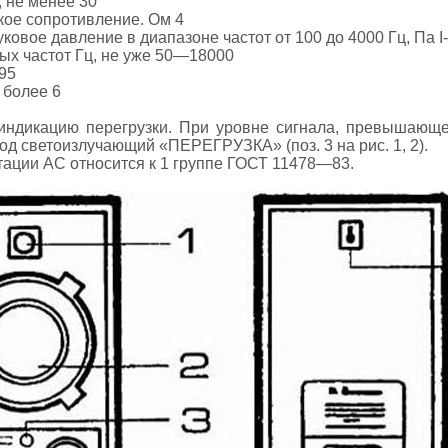
, не менее 30
ое сопротивление. Ом 4
овое давление в диапазоне частот от 100 до 4000 Гц, Па I
х частот Гц, не уже 50—18000
95
е более 6
 индикацию перегрузки. При уровне сигнала, превышающ
од светоизлучающий «ПЕРЕГРУЗКА» (поз. 3 на рис. 1, 2).
атации АС относится к 1 группе ГОСТ 11478—83.