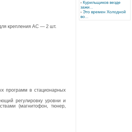
Курильщиков везде
зажи...
Это времен Холодной
во...
для крепления АС — 2 шт.
вых программ в стационарных
еющий регулировку уровни и
твами (магнитофон, тюнер,