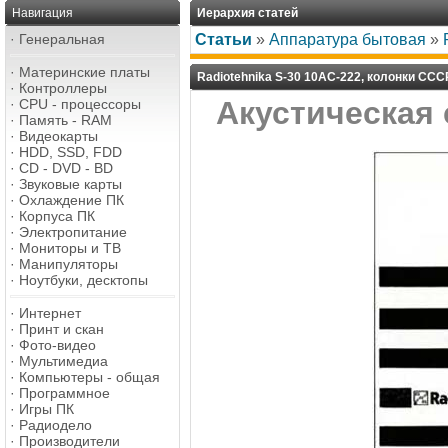
Навигация
Иерархия статей
·
Генеральная
Статьи
»
Аппаратура бытовая
»
·
Материнские платы
Radiotehnika S-30 10AC-222, колонки ССС
·
Контроллеры
Акустическая 
·
CPU - процессоры
·
Память - RAM
·
Видеокарты
·
HDD, SSD, FDD
·
CD - DVD - BD
·
Звуковые карты
·
Охлаждение ПК
·
Корпуса ПК
·
Электропитание
·
Мониторы и ТВ
·
Манипуляторы
·
Ноутбуки, десктопы
·
Интернет
·
Принт и скан
·
Фото-видео
·
Мультимедиа
·
Компьютеры - общая
·
Программное
·
Игры ПК
·
Радиодело
·
Производители