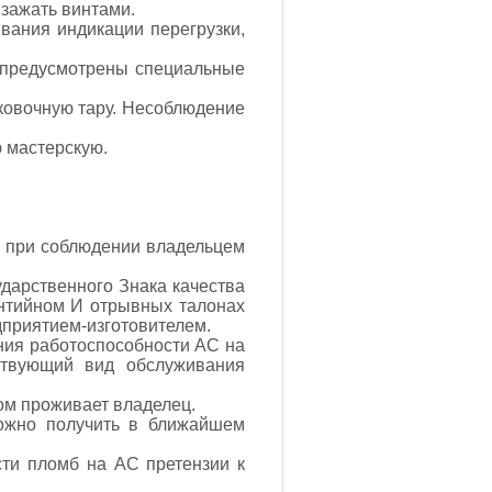
 зажать винтами.
вания индикации перегрузки,
е предусмотрены специальные
аковочную тару. Несоблюдение
ю мастерскую.
3 при соблюдении владельцем
ударственного Знака качества
антийном И отрывных талонах
дприятием-изготовителем.
ения работоспособности АС на
ствующий вид обслуживания
ом проживает владелец.
ожно получить в ближайшем
сти пломб на АС претензии к