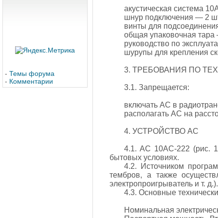
акустическая система 10
шнур подключения — 2 шт
винты для подсоединения
общая упаковочная тара 
руководство по эксплуат
шурупы для крепления ск
3. ТРЕБОВАНИЯ ПО Т
-
Темы форума
-
Комментарии
3.1. Запрещается:
включать АС в радиотран
располагать АС на расст
4. УСТРОЙСТВО АС
4.1. AC 10АС-222 (рис.
бытовых условиях.
4.2. Источником програ
тембров, а также осущест
электропроигрыватель и т. д.).
4.3. Основные техническ
Номинальная электрическ