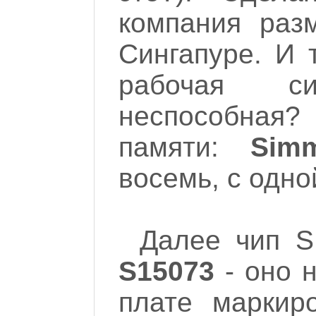
компания раз
Сингапуре. И 
рабочая с
неспособная
памяти:
Sim
восемь, с одно
Далее чип 
S15073
- оно 
плате маркир