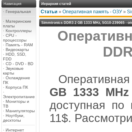
Навигация
Иерархия статей
·
Генеральная
Статьи
»
Оперативная память - ОЗУ
»
Si
·
Материнские
Simmtronics DDR3 2 GB 1333 MHz, SG10-239065 - о
платы
·
Контроллеры
Оперативн
·
CPU -
процессоры
·
Память - RAM
DDR
·
Видеокарты
·
HDD, SSD,
FDD
·
CD - DVD - BD
·
Звуковые
карты
Оперативная
·
Охлаждение
ПК
·
Корпуса ПК
GB 1333 MHz
·
Электропитание
доступная по 
·
Мониторы и
ТВ
·
Манипуляторы
11$. Рассмотри
·
Ноутбуки,
десктопы
·
Интернет