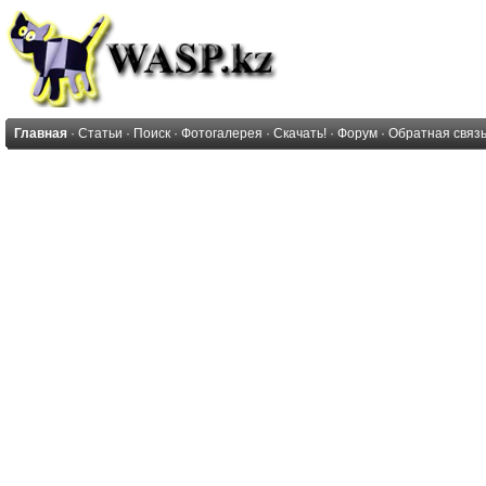
Главная
·
Статьи
·
Поиск
·
Фотогалерея
·
Скачать!
·
Форум
·
Обратная связ