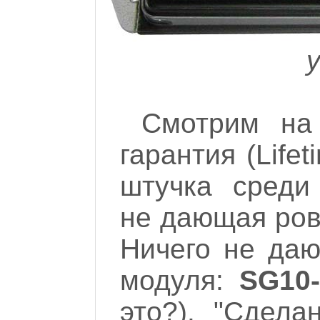
Смотрим на 
гарантия (Life
штучка среди 
не дающая ровн
Ничего не да
модуля:
SG10-
это?). "Сдела