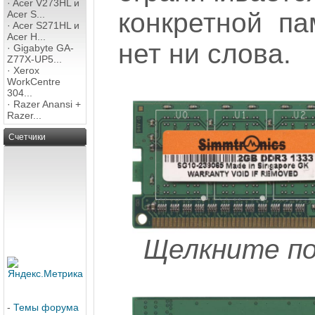
·
Acer V273HL и
конкретной па
Acer S...
·
Acer S271HL и
Acer H...
нет ни слова.
·
Gigabyte GA-
Z77X-UP5...
·
Xerox
WorkCentre
304...
·
Razer Anansi +
Razer...
Счетчики
Щелкните по
-
Темы форума