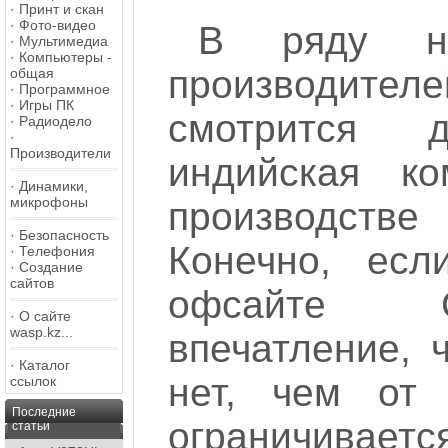
·
Принт и скан
·
Фото-видео
В ряду но
·
Мультимедиа
·
Компьютеры -
производител
общая
·
Программное
·
Игры ПК
смотрится д
·
Радиодело
·
Производители
индийская ко
·
Динамики,
микрофоны
производстве
·
Безопасность
Конечно, есл
·
Телефония
·
Создание
сайтов
офсайте Си
·
О сайте
wasp.kz...
впечатление, 
·
Каталог
нет, чем от
ссылок
Последние
ограничивает
статьи