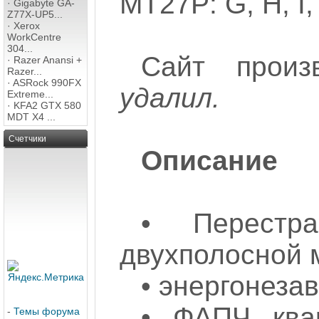
MT27P: G, H, I,
·
Gigabyte GA-
Z77X-UP5...
·
Xerox
WorkCentre
304...
Сайт произ
·
Razer Anansi +
Razer...
·
ASRock 990FX
удалил.
Extreme...
·
KFA2 GTX 580
MDT X4 ...
Счетчики
Описание
• Перестр
двухполосной 
• энергонеза
• ФАПЧ квар
-
Темы форума