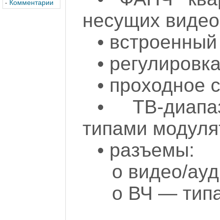
-
Комментарии
несущих видео
• встроенный
• регулировка
• проходное 
• ТВ-диапа
типами модуля
• разъемы:
o видео/ау
o ВЧ — типа