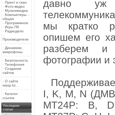
давно уж
·
Принт и скан
·
Фото-видео
·
Мультимедиа
телекоммуника
·
Компьютеры -
общая
мы кратко ра
·
Программное
·
Игры ПК
·
Радиодело
опишем его ха
·
Производители
разберем и 
·
Динамики,
микрофоны
фотографии и 
·
Безопасность
·
Телефония
·
Создание
сайтов
Поддерживае
·
О сайте
wasp.kz...
I, K, M, N (ДМ
·
Каталог
ссылок
MT24P: B, D
Последние
статьи