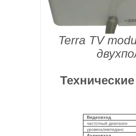
Terra TV mod
двухпо
Технические
Видеовход
частотный диапазон
уровень/импеданс
Аудиовход