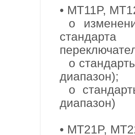
• MT11P, MT1
o изменен
стандарт
переключател
o стандарты
диапазон);
o стандар
диапазон)
• MT21P, MT2