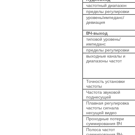
частотный диапазон
пределы регулировки
уровень/импеданс/
девиация
ВЧ-выход
типовой уровень/
импеданс
пределы регулировки
выходные каналы и
диапазоны частот
Точность установки
частоты
Частота звуковой
поднесущей
Плавная регулировка
частоты сигнала
несущей видео
Проходные потери
суммирования ВЧ
Полоса частот
суммирования ВЧ-