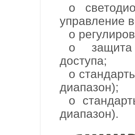
o светоди
управление в
o регулиров
o защита 
доступа;
o стандарты
диапазон);
o стандар
диапазон).