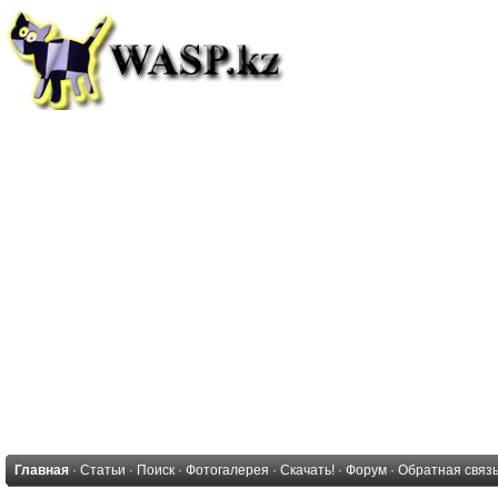
Главная
·
Статьи
·
Поиск
·
Фотогалерея
·
Скачать!
·
Форум
·
Обратная связ