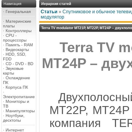
Навигация
Иерархия статей
·
Генеральная
Статьи
»
Спутниковое и обычное телев
модулятор
·
Материнские
платы
Terra TV modulator MT21P, MT22P, MT24P – двухпо
·
Контроллеры
·
CPU -
процессоры
Terra TV m
·
Память - RAM
·
Видеокарты
·
HDD, SSD,
MT24P – дву
FDD
·
CD - DVD - BD
·
Звуковые
карты
·
Охлаждение
ПК
·
Корпуса ПК
·
Двухполос
Электропитание
·
Мониторы и
MT22P, MT24P и
ТВ
·
Манипуляторы
·
Ноутбуки,
компания TE
десктопы
·
Интернет