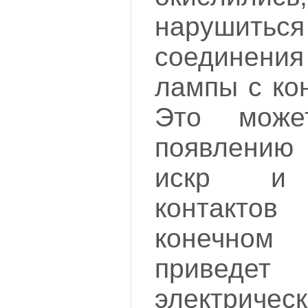
нарушить
соединен
лампы с ко
Это може
появлению
искр и 
контакто
конечно
приведе
электрич