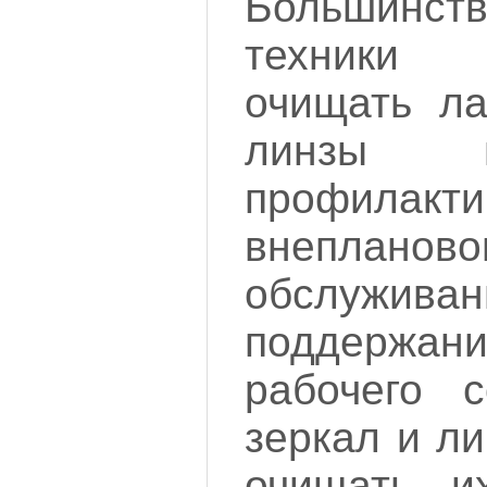
Большинств
техники
очищать ла
линзы 
профила
внепланово
обслужи
поддержани
рабочего с
зеркал и л
очищать и