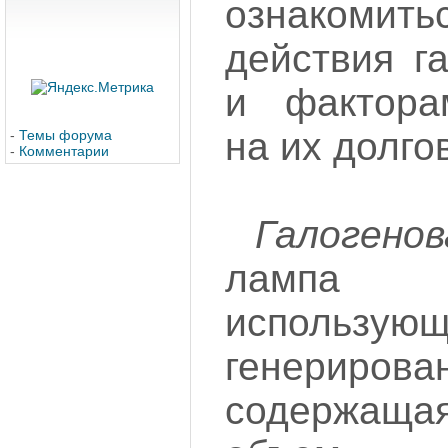
ознакомит
действия г
и фактора
на их долго
-
Темы форума
-
Комментарии
Галогено
лампа н
использую
генериро
содержащ