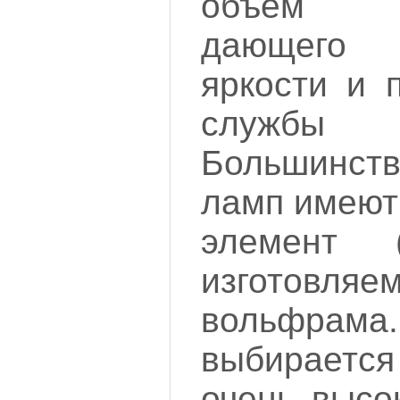
объем га
дающего
яркости и 
служб
Большинст
ламп имеют
элемент (
изгото
вольфрама
выбирается
очень высо