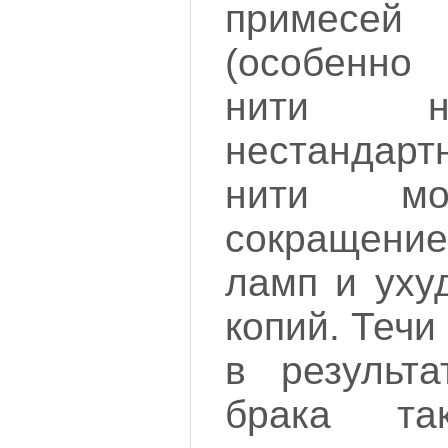
примесей 
(особенн
нити н
нестанда
нити мо
сокращение
ламп и уху
копий. Течи
в результ
брака т