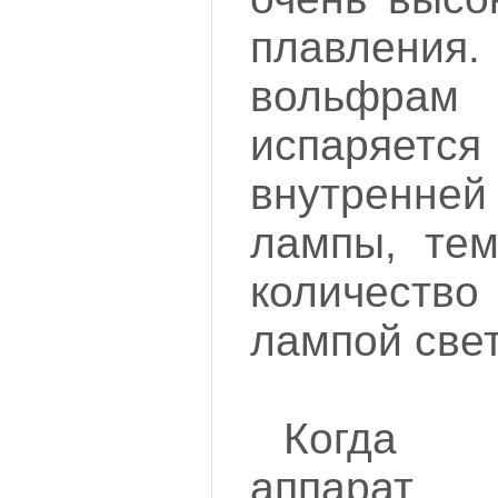
плавлен
вольфрам
испаряется
внутренне
лампы, те
количеств
лампой свет
Когда к
аппара