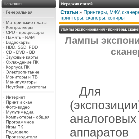
Навигация
Иерархия статей
·
Генеральная
Статьи
»
Принтеры, МФУ, сканер
принтеры, сканеры, копиры
·
Материнские платы
·
Контроллеры
Лампы экспонирования - принтеры, скане
·
CPU - процессоры
·
Память - RAM
Лампы экспони
·
Видеокарты
·
HDD, SSD, FDD
скане
·
CD - DVD - BD
·
Звуковые карты
·
Охлаждение ПК
·
Корпуса ПК
·
Электропитание
·
Мониторы и ТВ
·
Манипуляторы
·
Ноутбуки, десктопы
Для ск
·
Интернет
(экспозици
·
Принт и скан
·
Фото-видео
·
Мультимедиа
аналоговых
·
Компьютеры - общая
·
Программное
·
Игры ПК
аппарато
·
Радиодело
·
Производители