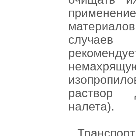
применени
материалов
случаев
рекоменду
немахрящ
изопропило
раствор 
налета).
Транспорт