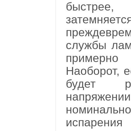
быстр
затемняетс
преждевр
службы лам
пример
Наоборот, 
будет р
напряжени
номинально
испарен