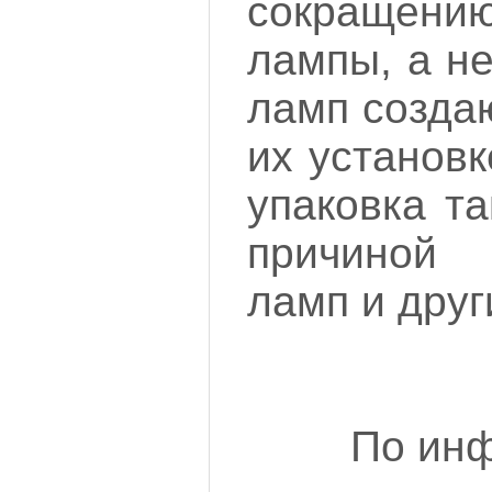
сокращени
лампы, а н
ламп созда
их установ
упаковка т
причиной
ламп и друг
По ин