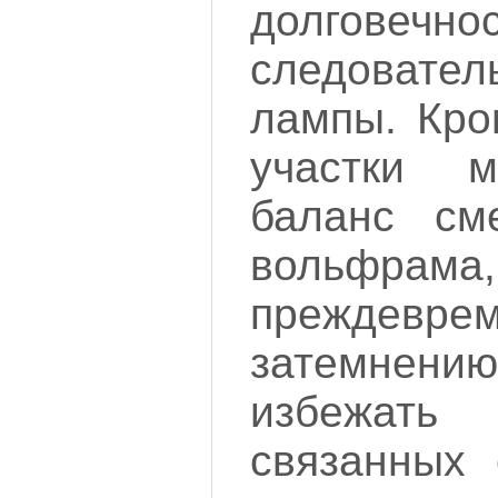
долговеч
следоват
лампы. Кро
участки м
баланс см
вольфрама
преждевре
затемнени
избежат
связанных 