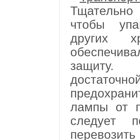
Тщательн
чтобы уп
других х
обеспечива
защиту
достато
предохрани
лампы от п
следует п
перевозить