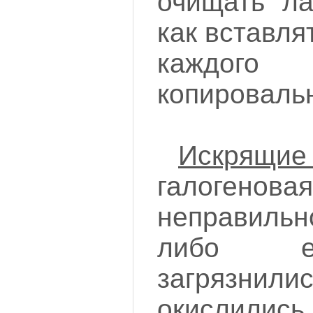
очищать ла
как вставля
каждого 
копировальн
Искрящие
галоген
неправильн
либо е
загряз
окислил