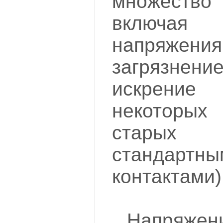
множест
включая
напряже
загрязнени
искрение 
некотор
старых 
стандарт
контактами)
Напряжен