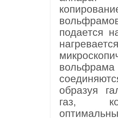
копиро
вольфрамо
подается н
нагревается
микроскопи
вольфрама
соединяютс
образуя га
газ, к
оптималь