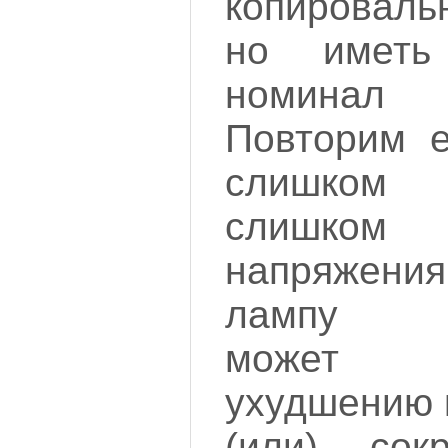
копироваль
но иметь
номинал
Повторим е
слишком 
слишко
напряжения
лампу эк
может 
ухудшению 
(или) сок