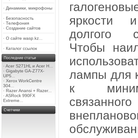
галогеновы
·
Динамики, микрофоны
яркости и
·
Безопасность
·
Телефония
·
Создание сайтов
долгого 
·
О сайте wasp.kz...
Чтобы наи
·
Каталог ссылок
использова
Последние статьи
·
Acer S271HL и Acer H...
лампы для 
·
Gigabyte GA-Z77X-
UP5...
·
Xerox WorkCentre
к мини
304...
·
Razer Anansi + Razer...
·
ASRock 990FX
связанно
Extreme...
Счетчики
внепланово
обслужи