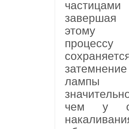
частицам
завершая 
этому ц
процессу
сохраняе
затемнени
лампы 
значитель
чем у о
накаливани