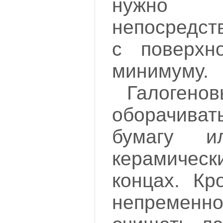
нужно
непосредст
с поверхн
минимуму.
Галогено
оборачива
бумагу 
керамиче
концах. Кр
непремен