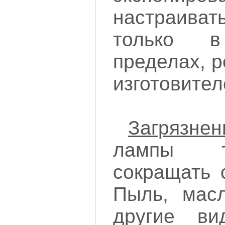
настраива
только в
пределах, 
изготовител
Загрязнен
лампы т
сокращать 
Пыль, мас
другие ви