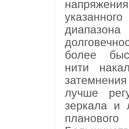
напряжен
указанног
диапазо
долговечно
более быс
нити нака
затемнения
лучше рег
зеркала и 
планового