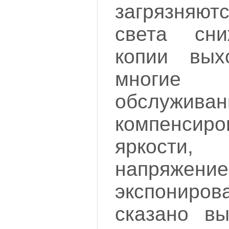
загрязняю
света сни
копии вых
многие 
обслужива
компенсир
яркости
напряже
экспони
сказано в