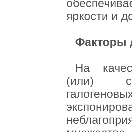
обеспечива
яркости и д
Факторы 
На каче
(или) с
галоге
экспонир
неблагоп