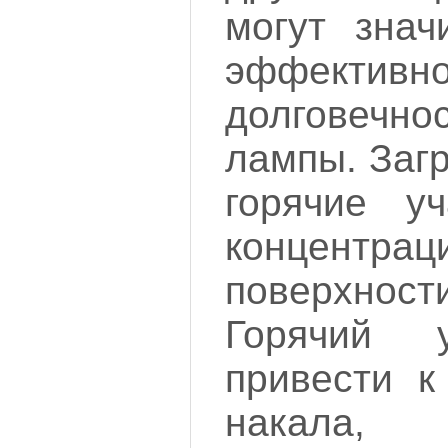
могут знач
эффективн
долговечно
лампы. Заг
горячие у
концентра
поверхн
Горячий 
привести к
накал