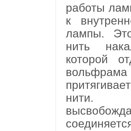
работы лам
к внутренн
лампы. Это
нить нак
которой от
вольфрама
притягивае
нити.
высвоб
соединяе