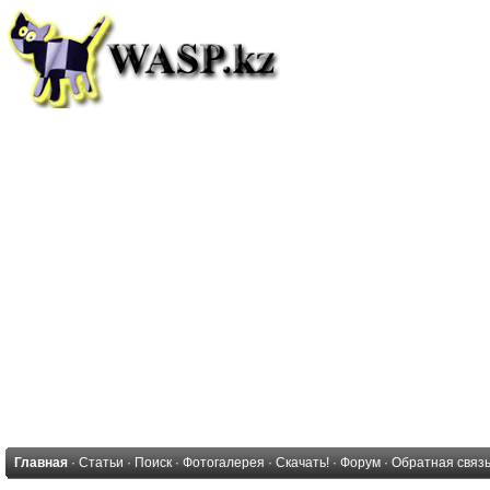
Главная
·
Статьи
·
Поиск
·
Фотогалерея
·
Скачать!
·
Форум
·
Обратная связ