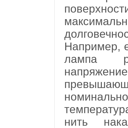
поверхнос
максимальн
долговечно
Например, 
лампа р
напряжение
превышаю
номинально
температу
нить нака