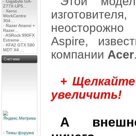
Этой моде
·
Gigabyte GA-
Z77X-UP5...
изготовите
·
Xerox
WorkCentre
304...
неосторожно 
·
Razer Anansi +
Razer...
·
ASRock 990FX
Aspire, извес
Extreme...
·
KFA2 GTX 580
MDT X4 ...
компании
Acer
Счетчики
+ Щелкайте
увеличить!
А внеш
-
Темы форума