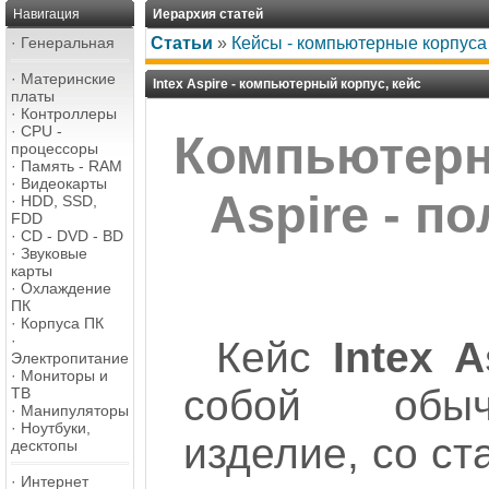
Навигация
Иерархия статей
·
Генеральная
Статьи
»
Кейсы - компьютерные корпуса
·
Материнские
Intex Aspire - компьютерный корпус, кейс
платы
·
Контроллеры
·
CPU -
Компьютерн
процессоры
·
Память - RAM
·
Видеокарты
Aspire - п
·
HDD, SSD,
FDD
·
CD - DVD - BD
·
Звуковые
карты
·
Охлаждение
ПК
·
Корпуса ПК
·
Кейс
Intex A
Электропитание
·
Мониторы и
собой обыч
ТВ
·
Манипуляторы
·
Ноутбуки,
изделие, со с
десктопы
·
Интернет