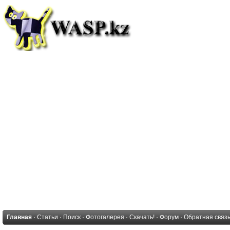
Главная
·
Статьи
·
Поиск
·
Фотогалерея
·
Скачать!
·
Форум
·
Обратная связ