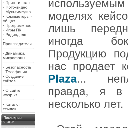
используем
·
Принт и скан
·
Фото-видео
·
Мультимедиа
моделях кейс
·
Компьютеры -
общая
лишь перед
·
Программное
·
Игры ПК
·
Радиодело
иногда бок
·
Производители
Продукцию по
·
Динамики,
микрофоны
нас продает 
·
Безопасность
·
Телефония
Plaza
... неп
·
Создание
сайтов
правда, я 
·
О сайте
wasp.kz...
несколько лет.
·
Каталог
ссылок
Последние
статьи