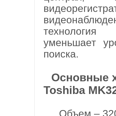
видеорегист
видеонаблю
технология 
уменьшает ур
поиска.
Основные х
Toshiba MK3
Объем – 32