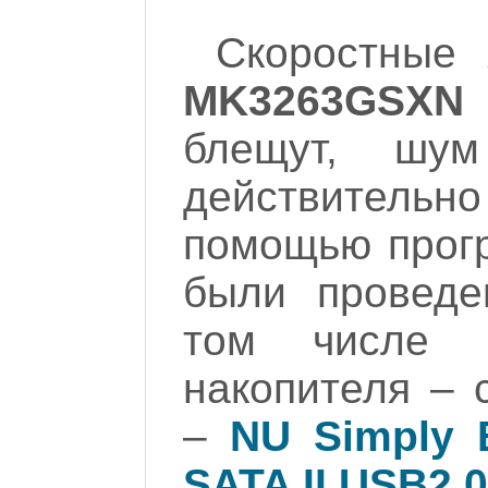
Скоростные 
MK3263GSXN
блещут, шу
действител
помощью про
были проведе
том числе 
накопителя –
–
NU Simply B
SATA II USB2.0