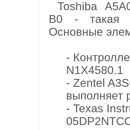
Toshiba A5
B0 - такая 
Основные эле
- Контролле
N1X4580.1
- Zentel A
выполняет 
- Texas Ins
05DP2NTCCG