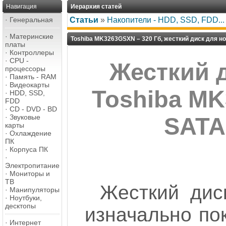
Навигация
Иерархия статей
·
Генеральная
Статьи
»
Накопители - HDD, SSD, FDD...
·
Материнские
Toshiba MK3263GSXN – 320 Гб, жесткий диск для н
платы
·
Контроллеры
·
CPU -
Жесткий д
процессоры
·
Память - RAM
·
Видеокарты
Toshiba MK
·
HDD, SSD,
FDD
·
CD - DVD - BD
·
Звуковые
SATA-
карты
·
Охлаждение
ПК
·
Корпуса ПК
·
Электропитание
·
Мониторы и
ТВ
Жесткий ди
·
Манипуляторы
·
Ноутбуки,
десктопы
изначально пок
·
Интернет