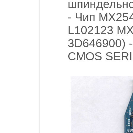
шпиндельно
- Чип MX25
L102123 MX
3D646900) -
CMOS SERI