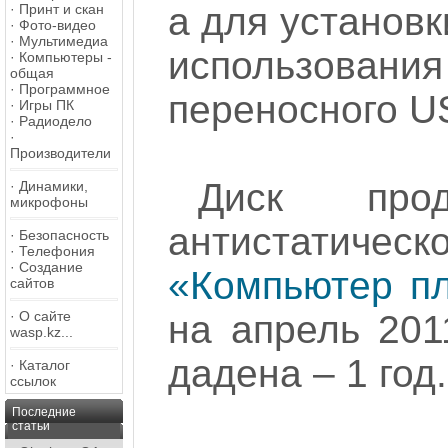
а для установк
·
Принт и скан
·
Фото-видео
·
Мультимедиа
использовани
·
Компьютеры -
общая
·
Программное
переносного U
·
Игры ПК
·
Радиодело
·
Производители
Диск про
·
Динамики,
микрофоны
антистатичес
·
Безопасность
·
Телефония
·
Создание
«Компьютер п
сайтов
на апрель 2011
·
О сайте
wasp.kz...
дадена – 1 год.
·
Каталог
ссылок
Последние
статьи