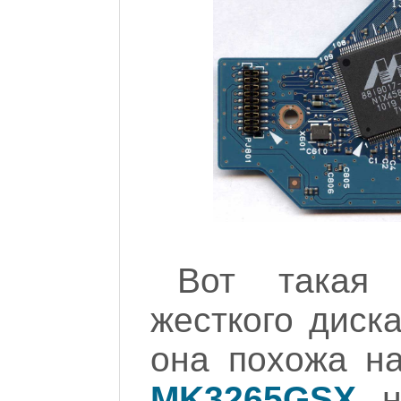
Вот такая 
жесткого диск
она похожа н
MK3265GSX
, 