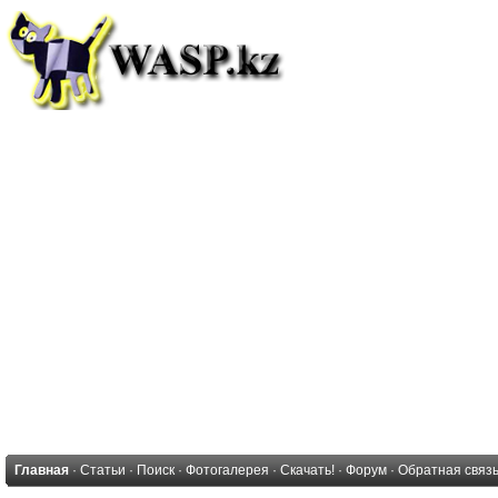
Главная
·
Статьи
·
Поиск
·
Фотогалерея
·
Скачать!
·
Форум
·
Обратная связ