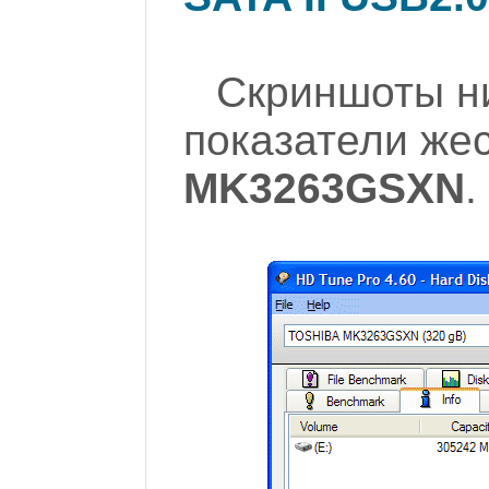
Скриншоты н
показатели же
MK3263GSXN
.