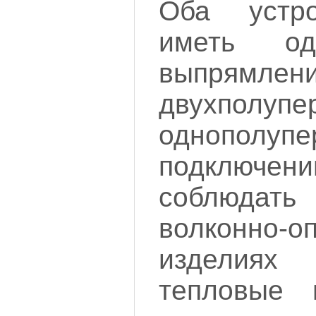
Оба устр
иметь од
выпря
двухпол
однополуп
подключени
соблюдать
волконно-о
изделиях
тепловые п