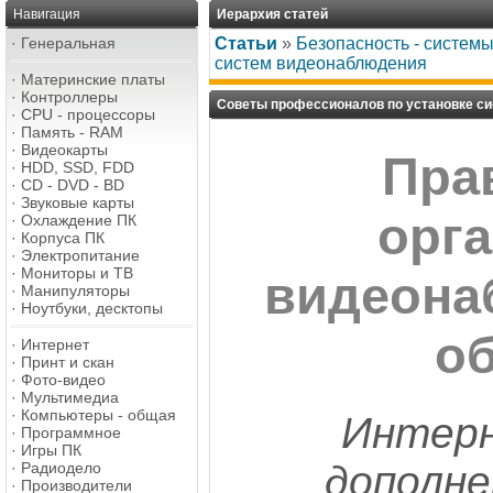
Навигация
Иерархия статей
·
Генеральная
Статьи
»
Безопасность - систем
систем видеонаблюдения
·
Материнские платы
·
Контроллеры
Советы профессионалов по установке с
·
CPU - процессоры
·
Память - RAM
·
Видеокарты
Пра
·
HDD, SSD, FDD
·
CD - DVD - BD
·
Звуковые карты
орг
·
Охлаждение ПК
·
Корпуса ПК
·
Электропитание
·
Мониторы и ТВ
видеона
·
Манипуляторы
·
Ноутбуки, десктопы
о
·
Интернет
·
Принт и скан
·
Фото-видео
·
Мультимедиа
·
Компьютеры - общая
Интер
·
Программное
·
Игры ПК
дополне
·
Радиодело
·
Производители