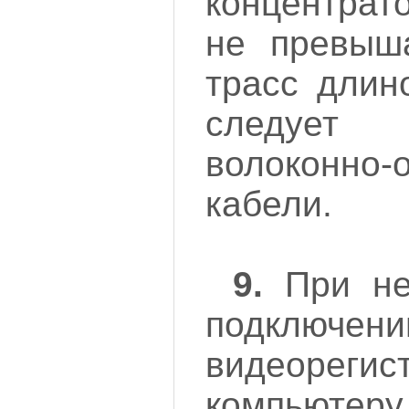
концентрато
не превыш
трасс длин
следует 
волоконно-
кабели.
9.
При не
подключе
видеоре
компьюте