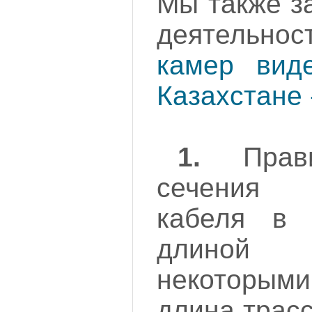
Мы также з
деятельно
камер вид
Казахстане
1.
Прави
сечения 
кабеля в 
длиной 
некоторыми
длина трас