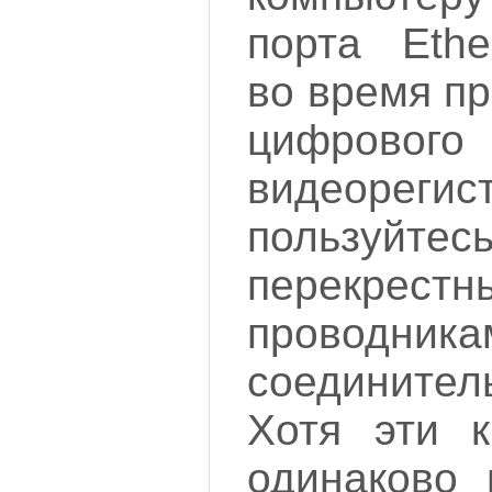
порта Ethe
во время п
цифрового
видеорегис
пользуйт
перекрестн
проводн
соедините
Хотя эти к
одинаково 