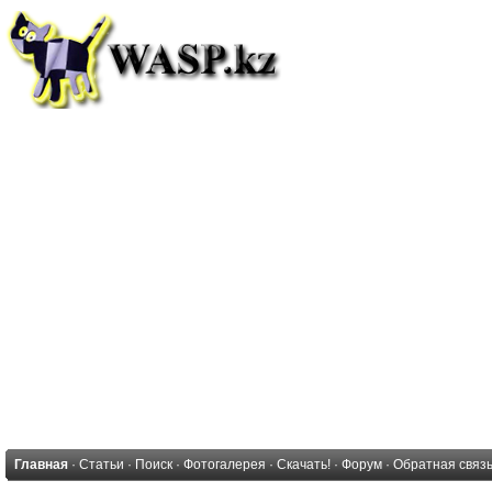
Главная
·
Статьи
·
Поиск
·
Фотогалерея
·
Скачать!
·
Форум
·
Обратная связ