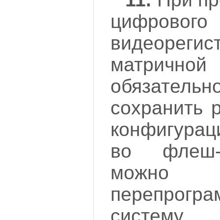
цифрового
видеорег
матричн
обязате
сохранить 
конфигурац
во флеш-
можн
перепрогра
систему 