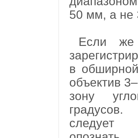
диапазоном
50 мм, а не
Если же
зарегистри
в обширной
объектив 3–
зону уг
градусов
следует 
опознат