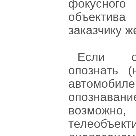
фокусног
объектива
заказчику ж
Если о
опознать (
автомобил
опознавани
возможно
телеобъек