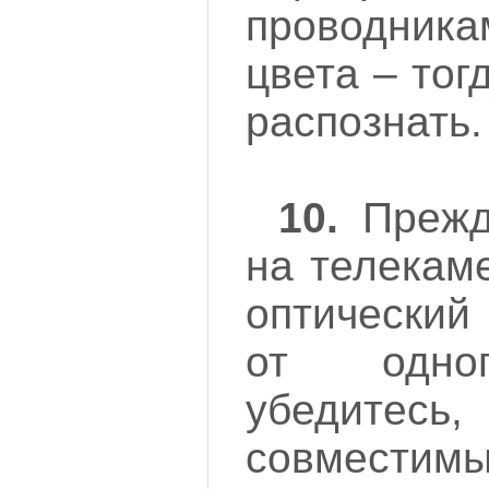
проводни
цвета – тог
распознать.
10.
Прежд
на телекам
оптический
от одног
убедите
совместим