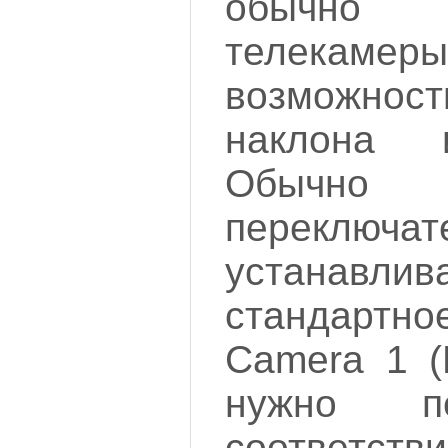
обычно
телек
возможнос
наклона 
Обычно
переключат
устанав
стандарт
Camera 1 (
нужно п
соотв