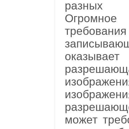
разных 
Огромно
требован
записывающ
оказыв
разрешающ
изображен
изображ
разрешающ
может треб