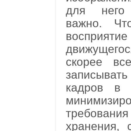
для него 
важно. Чт
восприяти
движущег
скорее все
записыва
кадров в 
минимизиро
требован
хранения, 