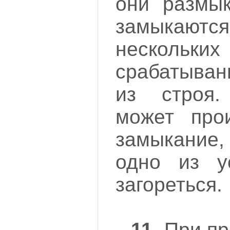
они размык
замыкают
неско
срабатыван
из строя.
может прои
замыкание,
одно из у
загореться.
11.
При пр