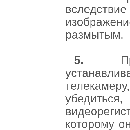
вследс
изображен
размытым.
5.
Пре
устанавл
телекам
убедиться
видеоре
которому о