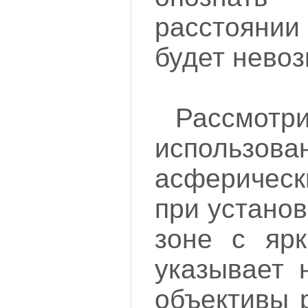
расстояни
будет нево
Рассмотр
использова
асферичес
при устано
зоне с яр
указывает 
объективы 