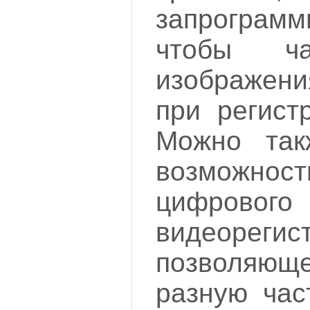
запрограм
чтобы ча
изображен
при регист
Можно так
возможност
цифрового
видеорегис
позволяюще
разную час