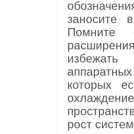
обознач
заносите в
Помните 
расшире
избежат
аппаратны
которых е
охлажд
пространст
рост систем