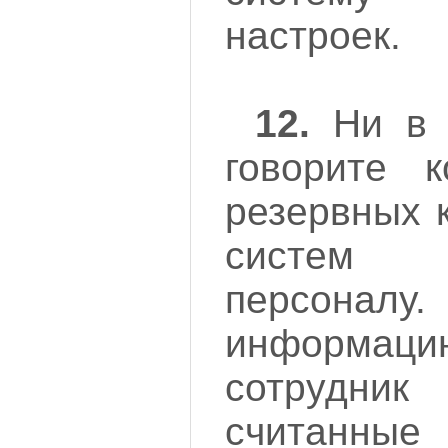
настроек.
12.
Ни в 
говорите 
резервных 
систем
персонал
информаци
сотрудн
считанн