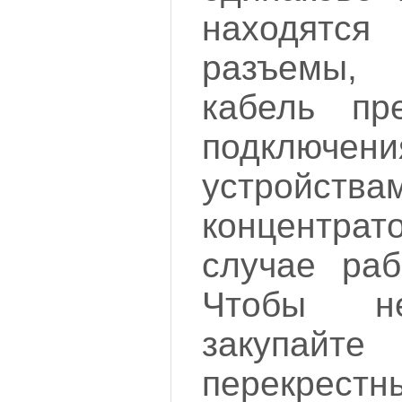
находятс
разъемы, 
кабель пр
подключе
устройства
концентрат
случае раб
Чтобы не
закупай
перекрестн