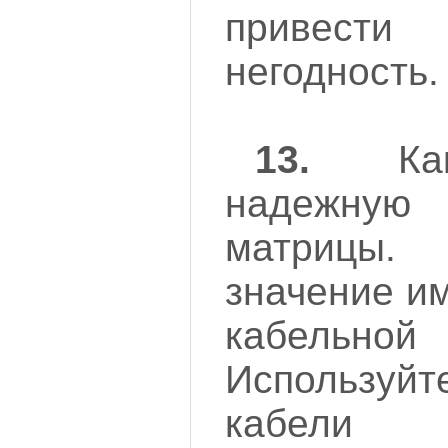
привест
негодность.
13.
Как 
надежну
матрицы. 
значение и
кабельн
Используйт
кабели 