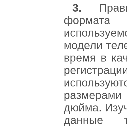
3.
Прави
формата
используем
модели тел
время в ка
регистрац
использу
размерам
дюйма. Изу
данные 