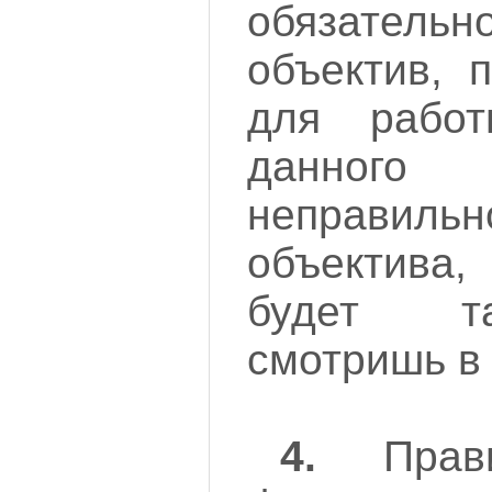
обязател
объектив, 
для рабо
данного
неправи
объектива
будет т
смотришь в 
4.
Прави