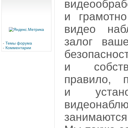
видеообраб
и грамотно
видео наб
залог ваше
-
Темы форума
-
Комментарии
безопаснос
и собств
правило, п
и устан
видеонабл
занимаютс