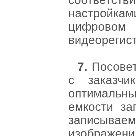
настройкам
цифровом
видеорегис
7.
Посовет
с заказчи
оптималь
емкости за
записываем
изображени