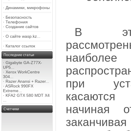
·
Динамики, микрофоны
·
Безопасность
·
Телефония
·
Создание сайтов
В это
·
О сайте wasp.kz...
рассмотрен
·
Каталог ссылок
наиболее
Последние статьи
·
Gigabyte GA-Z77X-
распростр
UP5...
·
Xerox WorkCentre
304...
при уст
·
Razer Anansi + Razer...
·
ASRock 990FX
Extreme...
касаются 
·
KFA2 GTX 580 MDT X4
...
начиная 
Счетчики
заканчи