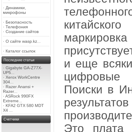
телефонн
·
Динамики,
микрофоны
китайского
·
Безопасность
·
Телефония
·
Создание сайтов
маркиров
·
О сайте wasp.kz...
присутству
·
Каталог ссылок
и еще всяк
Последние статьи
·
Gigabyte GA-Z77X-
цифровые
UP5...
·
Xerox WorkCentre
304...
Поиски в Ин
·
Razer Anansi +
Razer...
·
ASRock 990FX
результа
Extreme...
·
KFA2 GTX 580 MDT
X4 ...
производит
Счетчики
Это плата 