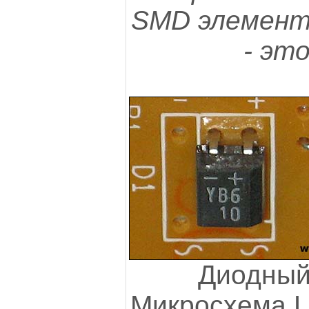
SMD элементы
- эт
Диодный
Микросхема 