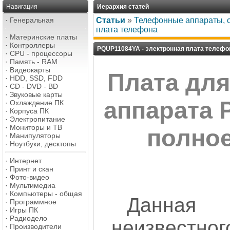
Навигация
Иерархия статей
·
Генеральная
Статьи
»
Телефонные аппараты, с
плата телефона
·
Материнские платы
·
Контроллеры
PQUP11084YA - электронная плата телефо
·
CPU - процессоры
·
Память - RAM
·
Видеокарты
Плата дл
·
HDD, SSD, FDD
·
CD - DVD - BD
·
Звуковые карты
аппарата 
·
Охлаждение ПК
·
Корпуса ПК
·
Электропитание
·
Мониторы и ТВ
полное
·
Манипуляторы
·
Ноутбуки, десктопы
·
Интернет
·
Принт и скан
·
Фото-видео
·
Мультимедиа
·
Компьютеры - общая
Данна
·
Программное
·
Игры ПК
·
Радиодело
неизвестн
·
Производители