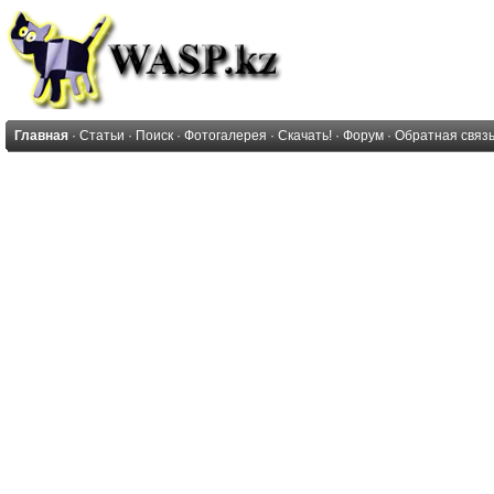
Главная
·
Статьи
·
Поиск
·
Фотогалерея
·
Скачать!
·
Форум
·
Обратная связ