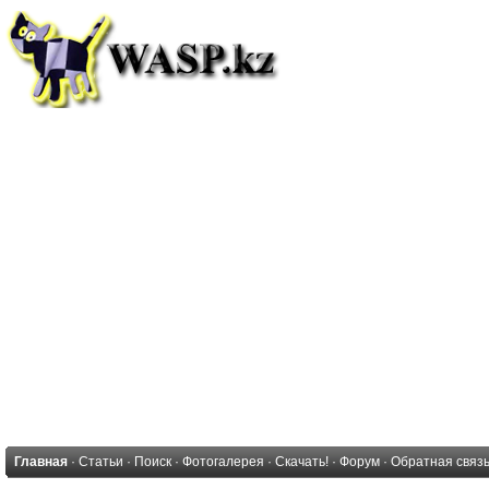
Главная
·
Статьи
·
Поиск
·
Фотогалерея
·
Скачать!
·
Форум
·
Обратная связ