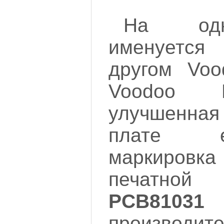
На одн
именуется
другом Voo
Voodoo B
улучшенная
плате е
маркировка
печатно
PCB81031
и
производите