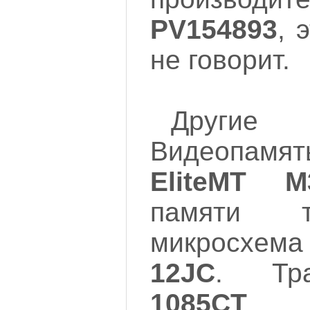
PV154893
, 
не говорит.
Другие
Видеопам
EliteMT M
памяти 
микросхе
12JC
. Тр
1085CT