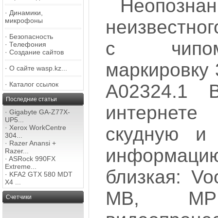
Неопознан
·
Динамики,
неизвестног
микрофоны
·
Безопасность
с чипо
·
Телефония
·
Создание сайтов
маркировку 
·
О сайте wasp.kz...
·
Каталог ссылок
А02324.1 
Последние статьи
интернет
·
Gigabyte GA-Z77X-
UP5...
скудную и 
·
Xerox WorkCentre
304...
·
Razer Anansi +
информац
Razer...
·
ASRock 990FX
Extreme...
близкая: Vo
·
KFA2 GTX 580 MDT
X4 ...
MB, MPE
Счетчики