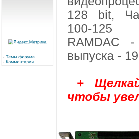
видеопроце
128 bit, Ч
100-125 
RAMDAC -
выпуска - 19
-
Темы форума
-
Комментарии
+
Щелка
чтобы уве