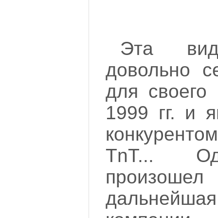
Эта вид
довольно с
для своего 
1999 гг. и 
конкурент
TnT... О
произо
дальней