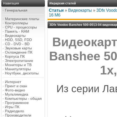
Навигация
Иерархия статей
·
Генеральная
Статьи
»
Видеокарты
»
3Dfx Vood
16 Мб
·
Материнские платы
·
Контроллеры
3Dfx Voodoo Banshee 500-0013-04 видеокар
·
CPU - процессоры
·
Память - RAM
·
Видеокарты
Видеокарт
·
HDD, SSD, FDD
·
CD - DVD - BD
·
Звуковые карты
Banshee 50
·
Охлаждение ПК
·
Корпуса ПК
·
Электропитание
·
Мониторы и ТВ
1x
·
Манипуляторы
·
Ноутбуки, десктопы
·
Интернет
Из серии Ла
·
Принт и скан
·
Фото-видео
·
Мультимедиа
·
Компьютеры - общая
·
Программное
·
Игры ПК
·
Радиодело
·
Производители