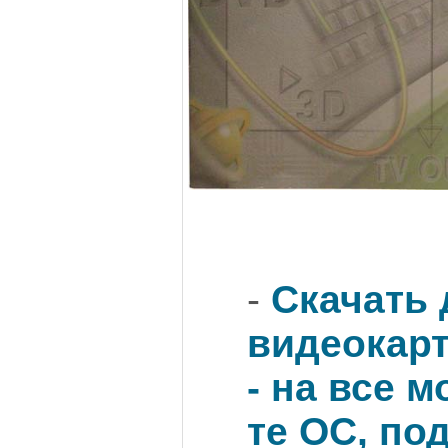
-
Скачать 
видеокарты
- на все м
те ОС, по