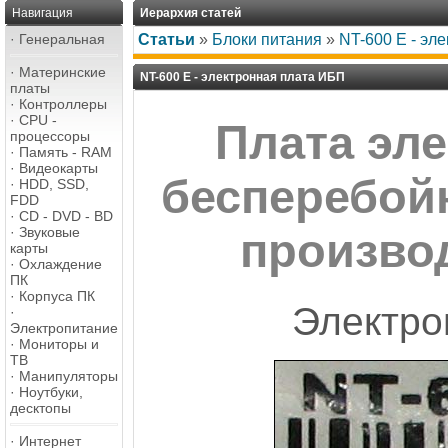
Навигация
Иерархия статей
·
Генеральная
Статьи
»
Блоки питания
»
NT-600 E - эл
·
Материнские
NT-600 E - электронная плата ИБП
платы
·
Контроллеры
·
CPU -
Плата эле
процессоры
·
Память - RAM
·
Видеокарты
бесперебойн
·
HDD, SSD,
FDD
·
CD - DVD - BD
·
Звуковые
произво
карты
·
Охлаждение
ПК
·
Корпуса ПК
Электро
·
Электропитание
·
Мониторы и
ТВ
·
Манипуляторы
·
Ноутбуки,
десктопы
·
Интернет