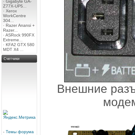
·
Gigabyte GA-
Z77X-UP5...
·
Xerox
WorkCentre
304...
·
Razer Anansi +
Razer...
·
ASRock 990FX
Extreme...
·
KFA2 GTX 580
MDT X4 ...
Счетчики
Внешние разъ
модем
-
Темы форума