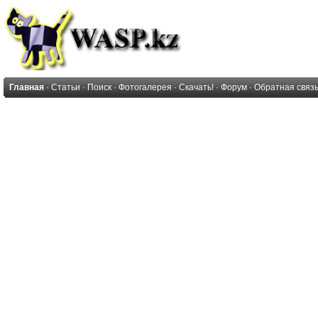
Главная
·
Статьи
·
Поиск
·
Фотогалерея
·
Скачать!
·
Форум
·
Обратная связ