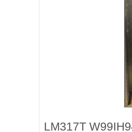
LM317T W99IH9