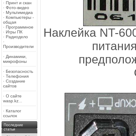
·
Принт и скан
·
Фото-видео
·
Мультимедиа
·
Компьютеры -
общая
·
Программное
Наклейка NT-600
·
Игры ПК
·
Радиодело
·
питания
Производители
предполо
·
Динамики,
микрофоны
·
Безопасность
·
Телефония
·
Создание
сайтов
·
О сайте
wasp.kz...
·
Каталог
ссылок
Последние
статьи