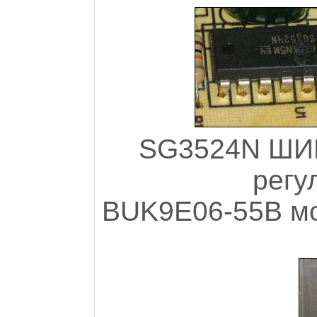
SG3524N ШИМ
регу
BUK9E06-55B м