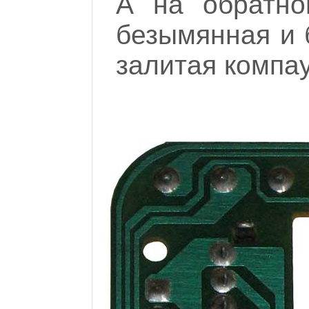
А на обратно
безымянная и 
залитая компау