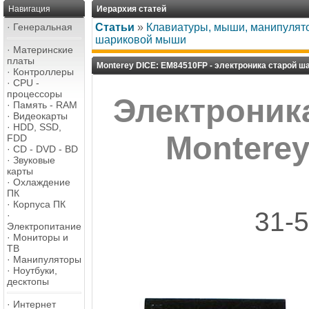
Навигация
Иерархия статей
·
Генеральная
Статьи
»
Клавиатуры, мыши, манипулят
шариковой мыши
·
Материнские
платы
Monterey DICE: EM84510FP - электроника старой 
·
Контроллеры
·
CPU -
процессоры
Электроник
·
Память - RAM
·
Видеокарты
·
HDD, SSD,
Monterey
FDD
·
CD - DVD - BD
·
Звуковые
карты
·
Охлаждение
ПК
·
Корпуса ПК
31-
·
Электропитание
·
Мониторы и
ТВ
·
Манипуляторы
·
Ноутбуки,
десктопы
·
Интернет