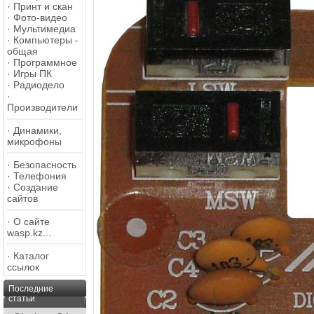
·
Принт и скан
·
Фото-видео
·
Мультимедиа
·
Компьютеры -
общая
·
Программное
·
Игры ПК
·
Радиодело
·
Производители
·
Динамики,
микрофоны
·
Безопасность
·
Телефония
·
Создание
сайтов
·
О сайте
wasp.kz...
·
Каталог
ссылок
Последние
статьи