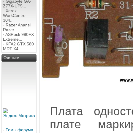
·
Gigabyte GA-
Z77X-UP5...
·
Xerox
WorkCentre
304...
·
Razer Anansi +
Razer...
·
ASRock 990FX
Extreme...
·
KFA2 GTX 580
MDT X4 ...
Счетчики
Плата одност
плате марки
-
Темы форума