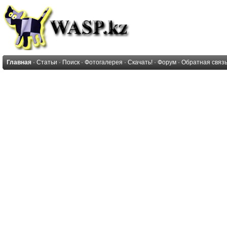
Главная
·
Статьи
·
Поиск
·
Фотогалерея
·
Скачать!
·
Форум
·
Обратная связ