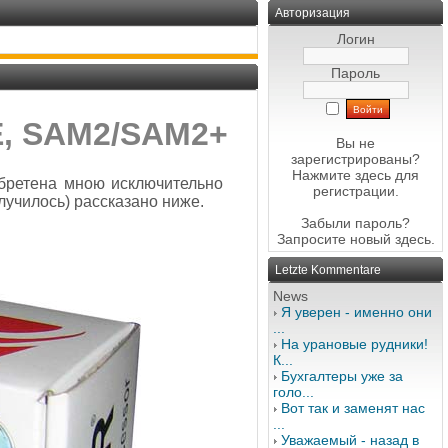
Авторизация
Логин
Пароль
E, SAM2/SAM2+
Вы не
зарегистрированы?
Нажмите здесь
для
ретена мною исключительно
регистрации.
олучилось) рассказано ниже.
Забыли пароль?
Запросите новый
здесь
.
Letzte Kommentare
News
Я уверен - именно они
...
На урановые рудники!
К...
Бухгалтеры уже за
голо...
Вот так и заменят нас
...
Уважаемый - назад в