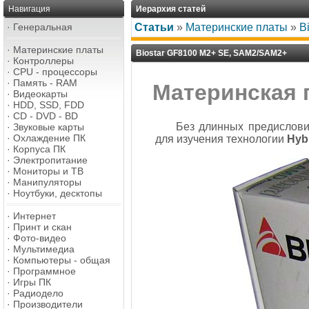
Навигация
Иерархия статей
·
Генеральная
Статьи
»
Материнские платы
»
B
·
Материнские платы
Biostar GF8100 M2+ SE, SAM2/SAM2+
·
Контроллеры
·
CPU - процессоры
·
Память - RAM
Материнская 
·
Видеокарты
·
HDD, SSD, FDD
·
CD - DVD - BD
Без длинных предислови
·
Звуковые карты
·
Охлаждение ПК
для изучения технологии
Hybr
·
Корпуса ПК
·
Электропитание
·
Мониторы и ТВ
·
Манипуляторы
·
Ноутбуки, десктопы
·
Интернет
·
Принт и скан
·
Фото-видео
·
Мультимедиа
·
Компьютеры - общая
·
Программное
·
Игры ПК
·
Радиодело
·
Производители