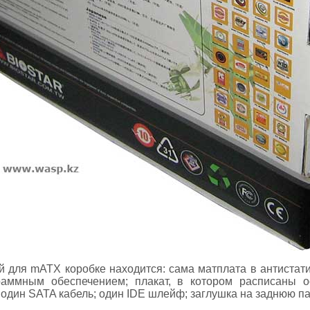
й для mATX коробке находится: сама матплата в антистати
раммным обеспечением; плакат, в котором расписаны 
; один SATA кабель; один IDE шлейф; заглушка на заднюю па