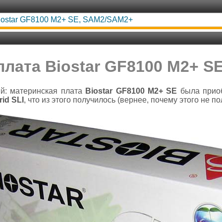
iostar GF8100 M2+ SE, SAM2/SAM2+
плата Biostar GF8100 M2+ S
й: материнская плата
Biostar GF8100 M2+ SE
была приоб
id SLI
, что из этого получилось (вернее, почему этого не п