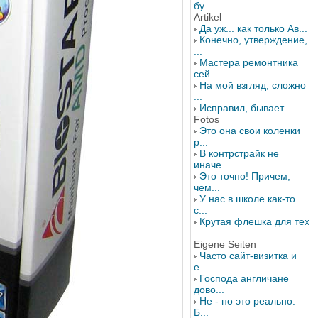
бу...
Artikel
Да уж... как только Ав...
Конечно, утверждение,
...
Мастера ремонтника
сей...
На мой взгляд, сложно
...
Исправил, бывает...
Fotos
Это она свои коленки
р...
В контрстрайк не
иначе...
Это точно! Причем,
чем...
У нас в школе как-то
с...
Крутая флешка для тех
...
Eigene Seiten
Часто сайт-визитка и
е...
Господа англичане
дово...
Не - но это реально.
Б...