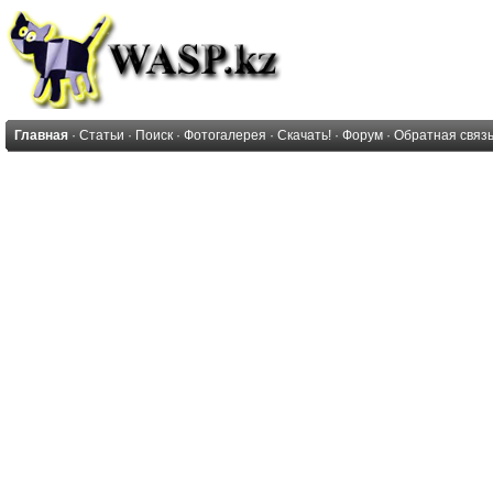
Главная
·
Статьи
·
Поиск
·
Фотогалерея
·
Скачать!
·
Форум
·
Обратная связ