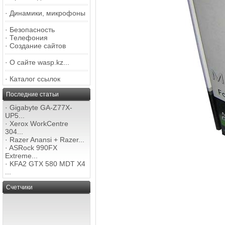
·
Динамики, микрофоны
·
Безопасность
·
Телефония
·
Создание сайтов
·
О сайте wasp.kz...
·
Каталог ссылок
Последние статьи
·
Gigabyte GA-Z77X-
UP5...
·
Xerox WorkCentre
304...
·
Razer Anansi + Razer...
·
ASRock 990FX
Extreme...
·
KFA2 GTX 580 MDT X4
...
Счетчики