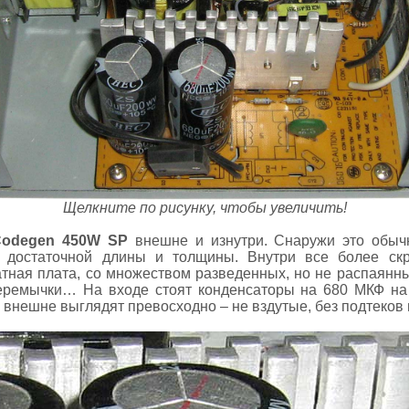
Щелкните по рисунку, чтобы увеличить!
Codegen 450W SP
внешне и изнутри. Снаружи это обы
и достаточной длины и толщины. Внутри все более с
тная плата, со множеством разведенных, но не распаянны
еремычки… На входе стоят конденсаторы на 680 МКФ на
 внешне выглядят превосходно – не вздутые, без подтеков 