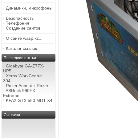
·
Динамики, микрофоны
·
Безопасность
·
Телефония
·
Создание сайтов
·
О сайте wasp.kz...
·
Каталог ссылок
Последние статьи
·
Gigabyte GA-Z77X-
UP5...
·
Xerox WorkCentre
304...
·
Razer Anansi + Razer...
·
ASRock 990FX
Extreme...
·
KFA2 GTX 580 MDT X4
...
Счетчики