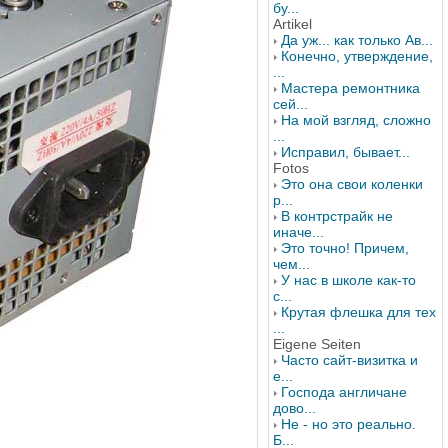
бу...
Artikel
Да уж... как только Ав...
Конечно, утверждение,
...
Мастера ремонтника
сей...
На мой взгляд, сложно
...
Исправил, бывает...
Fotos
Это она свои коленки
р...
В контрстрайк не
иначе...
Это точно! Причем,
чем...
У нас в школе как-то
с...
Крутая флешка для тех
...
Eigene Seiten
Часто сайт-визитка и
е...
Господа англичане
дово...
Не - но это реально.
Б...