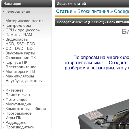
Навигация
Иерархия статей
·
Генеральная
Статьи
»
Блоки питания
»
Codege
·
Материнские платы
Codegen 450W SP (E231121) - блок питани
·
Контроллеры
Б
·
CPU - процессоры
·
Память - RAM
·
Видеокарты
·
HDD, SSD, FDD
·
CD - DVD - BD
·
Звуковые карты
По опросам на многих фор
·
Охлаждение ПК
·
Корпуса ПК
отвратительным»… Создается
·
Электропитание
разберем и посмотрим, что у 
·
Мониторы и ТВ
·
Манипуляторы
·
Ноутбуки, десктопы
·
Интернет
·
Принт и скан
·
Фото-видео
·
Мультимедиа
·
Компьютеры - общая
·
Программное
·
Игры ПК
·
Радиодело
·
Производители