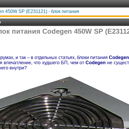
n 450W SP (E231121) - блок питания
я
лок питания Codegen 450W SP (E23112
умах, и так – в отдельных статьях, блоки питания
Codege
 впечатление, что худшего БП, чем от
Codegen
не существ
него внутри?