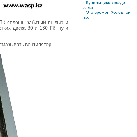
Курильщиков везде
зажи...
Это времен Холодной
во...
ПК сплошь забитый пылью и
тких диска 80 и 160 Гб, ну и
 смазывать вентилятор!