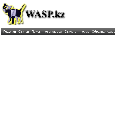
Главная
·
Статьи
·
Поиск
·
Фотогалерея
·
Скачать!
·
Форум
·
Обратная связ