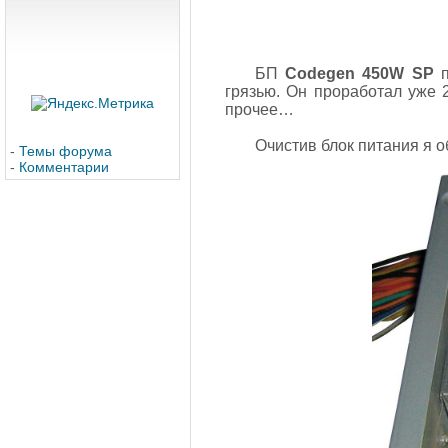
БП
Codegen 450W SP
п
грязью. Он проработал уже 2
прочее…
Очистив блок питания я 
-
Темы форума
-
Комментарии