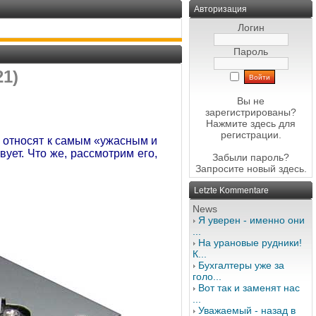
Авторизация
Логин
Пароль
1)
Вы не
зарегистрированы?
Нажмите здесь
для
регистрации.
n
относят к самым «ужасным и
ует. Что же, рассмотрим его,
Забыли пароль?
Запросите новый
здесь
.
Letzte Kommentare
News
Я уверен - именно они
...
На урановые рудники!
К...
Бухгалтеры уже за
голо...
Вот так и заменят нас
...
Уважаемый - назад в