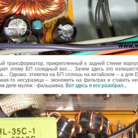
ый трансформатор, прикрепленный к задней стенке корпус
идает этому БП солидный вес… Зачем здесь это излишест
а… Однако, этикетка на БП сплошь на китайском – а для Е
кая-то несуразица – экономить на фильтрах и ставить 
ом деле муляж - фальшивка.
Вот здесь я его разобрал...