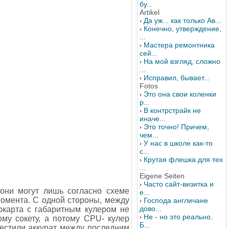
бу...
Artikel
Да уж... как только Ав...
Конечно, утверждение,
...
Мастера ремонтника
сей...
На мой взгляд, сложно
...
Исправил, бывает...
Fotos
Это она свои коленки
р...
В контрстрайк не
иначе...
Это точно! Причем,
чем...
У нас в школе как-то
с...
Крутая флешка для тех
...
Eigene Seiten
Часто сайт-визитка и
они могут лишь согласно схеме
е...
момента. С одной стороны, между
Господа англичане
дово...
окарта с габаритным кулером не
Не - но это реально.
му сокету, а потому CPU- кулер
Б...
местили аккурат между последним