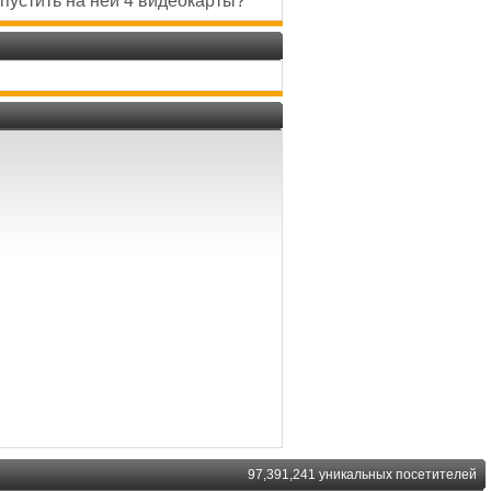
апустить на ней 4 видеокарты?
97,391,241 уникальных посетителей