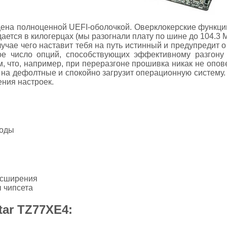
ена полноценной UEFI-оболочкой. Оверклокерские функци
ается в килогерцах (мы разогнали плату по шине до 104.3 
лучае чего наставит тебя на путь истинный и предупредит
е число опций, способствующих эффективному разгону 
 что, например, при переразгоне прошивка никак не опов
 на дефолтные и спокойно загрузит операционную систему
ния настроек.
ходы
расширения
 чипсета
tar TZ77XE4: