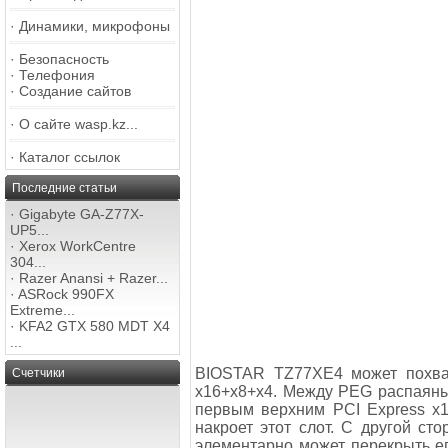
·
Динамики, микрофоны
·
Безопасность
·
Телефония
·
Создание сайтов
·
О сайте wasp.kz...
·
Каталог ссылок
Последние статьи
·
Gigabyte GA-Z77X-
UP5...
·
Xerox WorkCentre
304...
·
Razer Anansi + Razer...
·
ASRock 990FX
Extreme...
·
KFA2 GTX 580 MDT X4
...
BIOSTAR TZ77XE4 может похвас
Счетчики
х16+х8+х4. Между PEG распаяны 
первым верхним PCI Express х1
накроет этот слот. С другой с
элементарно может перекрыть ег