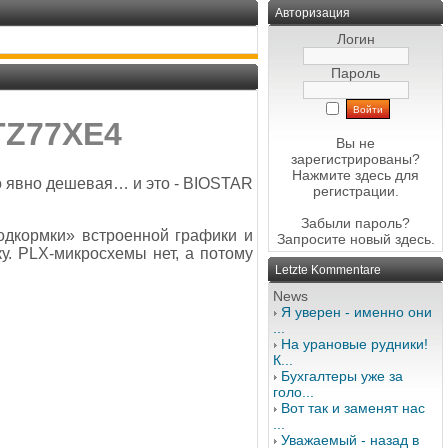
Авторизация
Логин
Пароль
TZ77XE4
Вы не
зарегистрированы?
Нажмите здесь
для
о явно дешевая… и это - BIOSTAR
регистрации.
Забыли пароль?
одкормки» встроенной графики и
Запросите новый
здесь
.
у. PLX-микросхемы нет, а потому
Letzte Kommentare
News
Я уверен - именно они
...
На урановые рудники!
К...
Бухгалтеры уже за
голо...
Вот так и заменят нас
...
Уважаемый - назад в