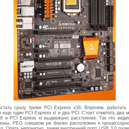
тать сразу тремя PCI Express х16. Впрочем, работать 
еще один PCI Express xl и два PCI. Стоит отметить два 
6 и PCI Express xl выдержано расстояние. Так что виде
тороны, PEG слишком уж близко расположен к процессорно
о. Опять непонятно, зачем внутренний порт USB 3.0 раз