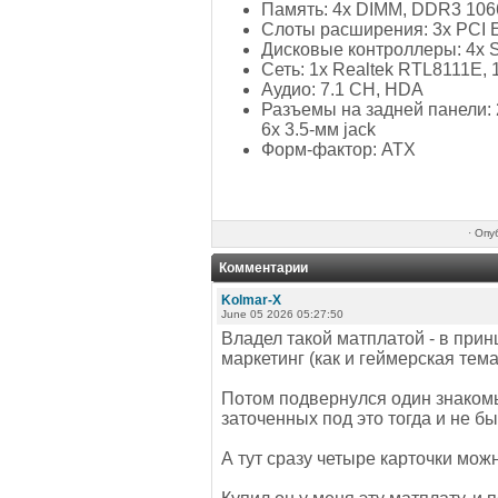
Память: 4х DIMM, DDR3 106
Слоты расширения: 3х PCI Ex
Дисковые контроллеры: 4x SA
Сеть: 1x Realtek RTL8111E, 
Аудио: 7.1 CH, HDA
Разъемы на задней панели: 2х
6x 3.5-мм jack
Форм-фактор: ATX
·
Опу
Комментарии
Kolmar-X
June 05 2026 05:27:50
Владел такой матплатой - в прин
маркетинг (как и геймерская тем
Потом подвернулся один знакомы
заточенных под это тогда и не был
А тут сразу четыре карточки можн