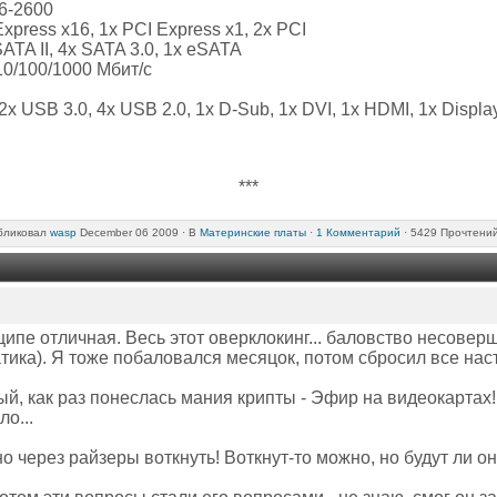
6-2600
press х16, 1x PCI Express x1, 2x PCI
TA II, 4x SATA 3.0, 1x eSATA
10/100/1000 Мбит/с
 USB 3.0, 4х USB 2.0, 1x D-Sub, 1x DVI, 1x HDMI, 1x Display
***
бликовал
wasp
December 06 2009 ·
В
Материнские платы
·
1 Комментарий
· 5429 Прочтени
ципе отличная. Весь этот оверклокинг... баловство несовер
атика). Я тоже побаловался месяцок, потом сбросил все наст
й, как раз понеслась мания крипты - Эфир на видеокартах!
о...
о через райзеры воткнуть! Воткнут-то можно, но будут ли он