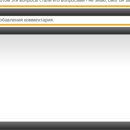
потом эти вопросы стали его вопросами - не знаю, смог он з
добавления комментария.