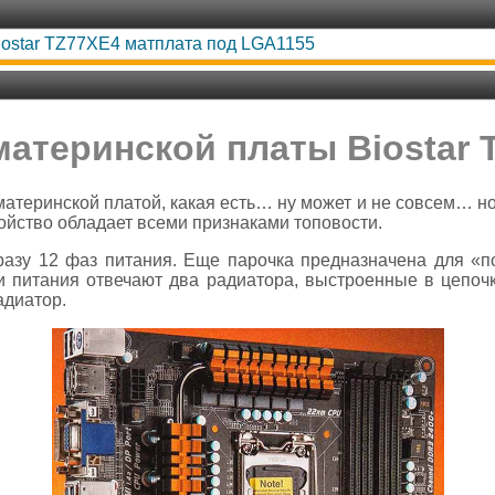
iostar TZ77XE4 матплата под LGA1155
материнской платы Biostar 
атеринской платой, какая есть… ну может и не совсем… н
ойство обладает всеми признаками топовости.
сразу 12 фаз питания. Еще парочка предназначена для «п
 питания отвечают два радиатора, выстроенные в цепочк
адиатор.