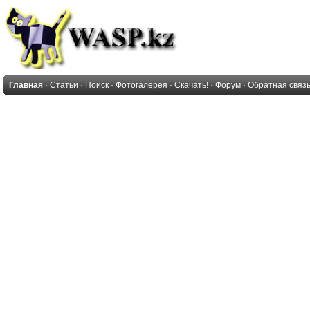
Главная
·
Статьи
·
Поиск
·
Фотогалерея
·
Скачать!
·
Форум
·
Обратная связ