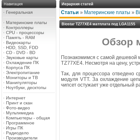
Навигация
Иерархия статей
·
Генеральная
Статьи
»
Материнские платы
»
B
·
Материнские платы
Biostar TZ77XE4 матплата под LGA1155
·
Контроллеры
·
CPU - процессоры
·
Память - RAM
Обзор 
·
Видеокарты
·
HDD, SSD, FDD
·
CD - DVD - BD
Познакомимся с самой дешевой м
·
Звуковые карты
·
Охлаждение ПК
TZ77XE4. Несмотря на цену, устр
·
Корпуса ПК
·
Электропитание
Так, для процессора отведено 
·
Мониторы и ТВ
модуля VTT. За охлаждение цепи
·
Манипуляторы
чипсет остужает уже отдельный р
·
Ноутбуки, десктопы
·
Интернет
·
Принт и скан
·
Фото-видео
·
Мультимедиа
·
Компьютеры - общая
·
Программное
·
Игры ПК
·
Радиодело
·
Производители