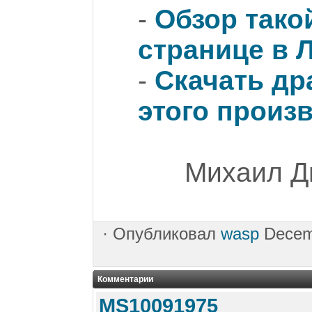
-
Обзор тако
странице в 
-
Скачать др
этого произ
Михаил Д
·
Опубликовал
wasp
Decem
Комментарии
MS10091975