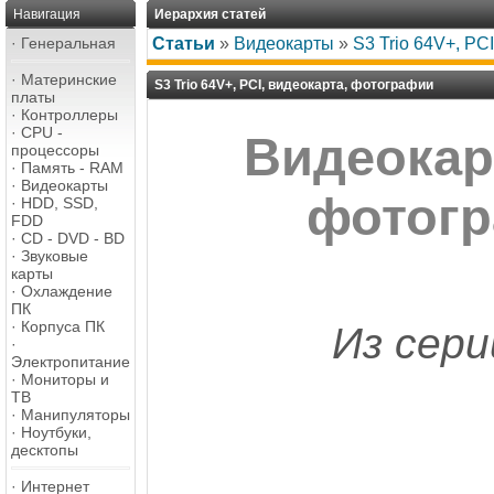
Навигация
Иерархия статей
·
Генеральная
Статьи
»
Видеокарты
»
S3 Trio 64V+, PC
·
Материнские
S3 Trio 64V+, PCI, видеокарта, фотографии
платы
·
Контроллеры
·
CPU -
Видеокарт
процессоры
·
Память - RAM
·
Видеокарты
фотогр
·
HDD, SSD,
FDD
·
CD - DVD - BD
·
Звуковые
карты
·
Охлаждение
ПК
·
Корпуса ПК
Из сери
·
Электропитание
·
Мониторы и
ТВ
·
Манипуляторы
·
Ноутбуки,
десктопы
·
Интернет