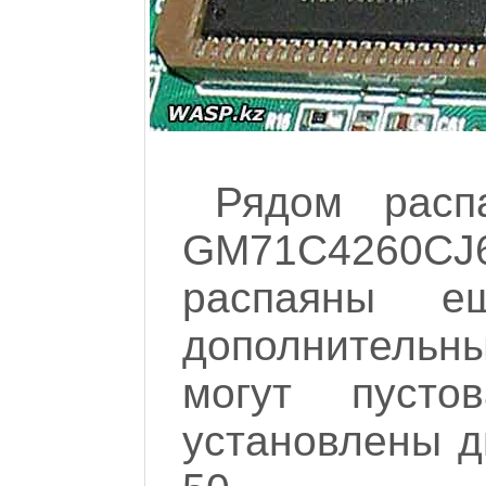
Рядом расп
GM71C4260CJ6
распаяны е
дополнительны
могут пуст
установлены д