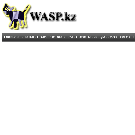
Главная
·
Статьи
·
Поиск
·
Фотогалерея
·
Скачать!
·
Форум
·
Обратная связ