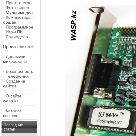
·
Принт и скан
·
Фото-видео
·
Мультимедиа
·
Компьютеры -
общая
·
Программное
·
Игры ПК
·
Радиодело
·
Производители
·
Динамики,
микрофоны
·
Безопасность
·
Телефония
·
Создание
сайтов
·
О сайте
wasp.kz...
·
Каталог
ссылок
Последние
статьи