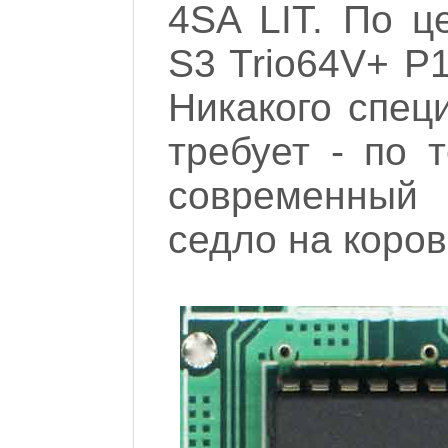
4SA LIT. По ц
S3 Trio64V+ P
Никакого спец
требует - по 
современный
седло на корове