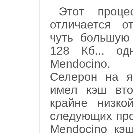
Этот проце
отличается о
чуть большую 
128 Кб... од
Mendocino.
Селерон на я
имел кэш вто
крайне низко
следующих про
Mendocino кэ