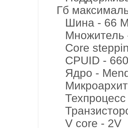
Гб максимал
Шина - 66 
Множитель 
Core steppi
CPUID - 66
Ядро - Men
Микроархит
Техпроцесс 
Транзистор
V core - 2V