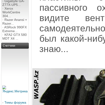
·
Gigabyte GA-
пассивного 
Z77X-UP5...
·
Xerox
WorkCentre
видите вен
304...
·
Razer Anansi +
Razer...
самодеятельно
·
ASRock 990FX
Extreme...
·
KFA2 GTX 580
был какой-ниб
MDT X4 ...
знаю...
Счетчики
-
Темы форума