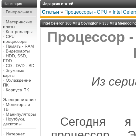
Навигация
Иерархия статей
·
Генеральная
Статьи
»
Процессоры - CPU
»
Intel Cele
·
Материнские
Intel Celeron 300 МГц Covington и 333 МГц Mendocino,
платы
·
Контроллеры
Процессор - 
·
CPU -
процессоры
·
Память - RAM
·
Видеокарты
·
HDD, SSD,
FDD
·
CD - DVD - BD
·
Звуковые
карты
Из сери
·
Охлаждение
ПК
·
Корпуса ПК
·
Электропитание
·
Мониторы и
ТВ
·
Манипуляторы
Сегодня 
·
Ноутбуки,
десктопы
процессор... 
·
Интернет