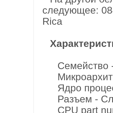
следующее: 08
Rica
Характерист
Семейство -
Микроархит
Ядро процес
Разъем - Сл
CPU part n