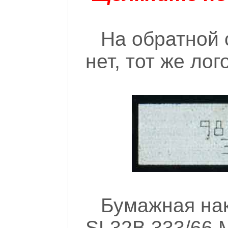
На обратной 
нет, тот же лог
Бумажная нак
SL32B 333/66 