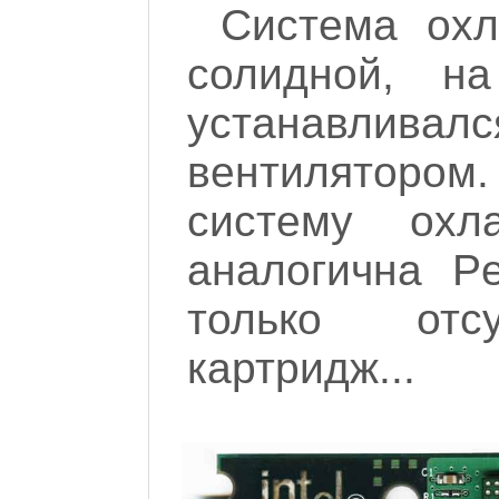
Система ох
солидной, н
устанавливал
вентиляторо
систему ох
аналогична Pe
только отсу
картридж...