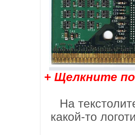
+ Щелкните по
На текстолите
какой-то логот