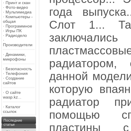
·
Принт и скан
·
Фото-видео
года выпуска
·
Мультимедиа
·
Компьютеры -
Слот 1... Т
общая
·
Программное
·
Игры ПК
заключал
·
Радиодело
·
Производители
пластмассовы
·
Динамики,
микрофоны
радиатором, 
·
Безопасность
данной модели 
·
Телефония
·
Создание
сайтов
которую впая
·
О сайте
wasp.kz...
радиатор пр
·
Каталог
помощью сп
ссылок
Последние
пластины с
статьи