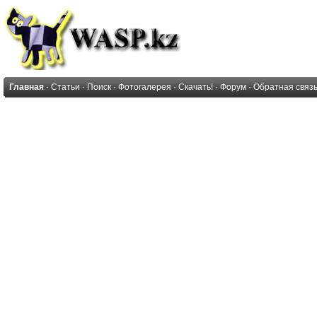
Главная
·
Статьи
·
Поиск
·
Фотогалерея
·
Скачать!
·
Форум
·
Обратная связ