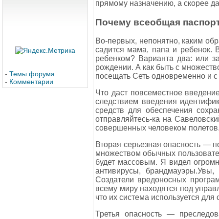
прямому назначению, а скорее д
Почему всеобщая паспорт
Во-первых, непонятно, каким обр
садится мама, папа и ребенок. 
ребенком? Варианта два: или з
рождении. А как быть с множеств
-
Темы форума
посещать Сеть одновременно и с 
-
Комментарии
Что даст повсеместное введени
следствием введения идентифик
средств для обеспечения сохра
отправляйтесь-ка на Савеловски
совершенных человеком полетов. Д
Вторая серьезная опасность — п
множеством обычных пользовате
будет массовым. Я видел огром
антивирусы, брандмауэры.Увы,
Создатели вредоносных програм
всему миру находятся под управ
что их система используется для
Третья опасность — преследов