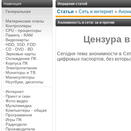
Навигация
Иерархия статей
·
Генеральная
Статьи
»
Сеть и интернет
»
Анони
·
Материнские платы
Анонимность в сети: за и против
·
Контроллеры
·
CPU - процессоры
·
Память - RAM
Цензура в
·
Видеокарты
·
HDD, SSD, FDD
·
CD - DVD - BD
Сегодня тема анонимности в Сет
·
Звуковые карты
·
Охлаждение ПК
цифровых паспортов, без которы
·
Корпуса ПК
·
Электропитание
·
Мониторы и ТВ
·
Манипуляторы
·
Ноутбуки, десктопы
·
Интернет
·
Принт и скан
·
Фото-видео
·
Мультимедиа
·
Компьютеры - общая
·
Программное
·
Игры ПК
·
Радиодело
·
Производители