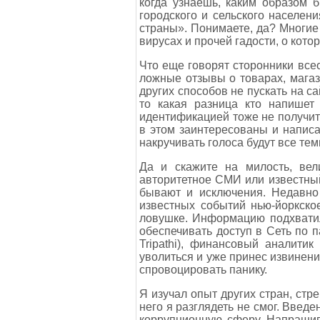
когда узнаешь, каким образом 
городского и сельского населен
страны». Понимаете, да? Многие
вирусах и прочей гадости, о котор
Что еще говорят сторонники все
ложные отзывы о товарах, магаз
других способов не пускать на с
то какая разница кто напише
идентификацией тоже не получит
в этом заинтересованы и напис
накручивать голоса будут все т
Да и скажите на милость, вел
авторитетное СМИ или известный 
бывают и исключения. Недавно
известных событий нью-йоркско
ловушке. Информацию подхватил
обеспечивать доступ в Сеть по 
Tripathi), финансовый аналит
уволиться и уже принес извинения
спровоцировать панику.
Я изучал опыт других стран, стре
него я разглядеть не смог. Введ
коррупционную сферу. Напрашив