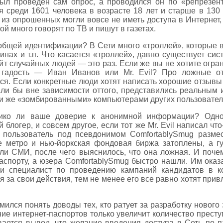
был проведен сам опрос, а проводился он по «репрезен
ия среди 1601 человека в возрасте 18 лет и старше в 130
 из опрошенных могли вовсе не иметь доступа в Интернет,
ой много говорят по ТВ и пишут в газетах.
общей идентификации? В Сети много «троллей», которые вс
инах и т.п. Что касается «троллей», давно существует си
айт случайных людей — это раз. Если же вы не хотите огран
т гадость — Иван Иванов или Mr. Evil? Про ложные о
ся. Если конкретные люди хотят написать хорошие отзывы 
али бы вне зависимости оттого, представились реальны
еми же «зомбированными» компьютерами других пользовател
ико ли ваше доверие к анонимной информации? Одно 
блогер, и совсем другое, если тот же Mr. Evil написал что
 пользователь под псевдонимом ComfortablySmug разме
е метро и нью-йоркская фондовая биржа затоплены, а г
и СМИ, после чего выяснилось, что она ложная. И почем
паспорту, а юзера ComfortablySmug быстро нашли. Им ок
ик и специалист по проведению кампаний кандидатов в 
 за свои действия, тем не менее его все равно хотят прив
мился понять доводы тех, кто ратует за разработку нового
ение интернет-паспортов только увеличит количество престу
ается вывод, что желание введения доступа в Сеть по п