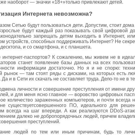
аже наоборот — значки «18+»только привлекают детей.
изация Интернета невозможна?
азом Сетью будут пользоваться дети. Допустим, стоит дома
Взрослые будут каждый раз показывать свой цифровой док
аконодательно запрещать детям выходить в Интернет, или
ом устройств, способных поддерживать Интернет? Не секрет,
десктопа, и со смартфона, и с планшета.
е интернет-паспортов? К сожалению, мы живем не в идеа
аторов станет появление базы данных на всех пользоват
нности информации достаточно. Но я и не спорю: техн
й рынок — там стоят ряды с дисками, на которых есть люб
а и в Сети их скачать не составляет труда. Дело-то не в те
одмена личности и совершение преступления от имени друг
лей, и для меня ясно главное — воровство цифровых пасп
ное количество зараженных компьютеров, и почти всегда 
 не существуетсовершенного ПО, идеального для решен
м всегда на шаг впереди. А как реализуются DDoS-ата
лением далеко не добропорядочных людей, причем владел
 совершения преступлений.
ание людей по тем или иным причинам, будь то личн