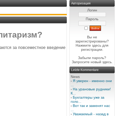
Авторизация
Логин
Пароль
алитаризм?
Вы не
зарегистрированы?
Нажмите здесь
для
ваются за повсеместное введение
регистрации.
Забыли пароль?
Запросите новый
здесь
.
Letzte Kommentare
News
Я уверен - именно они
...
На урановые рудники!
К...
Бухгалтеры уже за
голо...
Вот так и заменят нас
...
Уважаемый - назад в