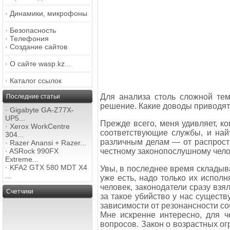
·
Динамики, микрофоны
·
Безопасность
·
Телефония
·
Создание сайтов
·
О сайте wasp.kz...
·
Каталог ссылок
Для анализа столь сложной тем
Последние статьи
решение. Какие доводы приводят
·
Gigabyte GA-Z77X-
UP5...
Прежде всего, меня удивляет, ко
·
Xerox WorkCentre
соответствующие службы, и най
304...
различным делам — от распрост
·
Razer Anansi + Razer...
честному законопослушному челов
·
ASRock 990FX
Extreme...
·
KFA2 GTX 580 MDT X4
Увы, в последнее время складыва
...
уже есть, надо только их исполн
человек, законодатели сразу вз
Счетчики
за такое убийство у нас существ
зависимости от резонансности с
Мне искренне интересно, для ч
вопросов. Закон о возрастных огр