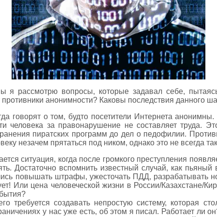
ы я рассмотрю вопросы, которые задавал себе, пытаясь
 противники анонимности? Каковы последствия данного ша
гда говорят о том, будто посетители Интернета анонимны
ти человека за правонарушение не составляет труда. Эт
ранения пиратских программ до дел о педофилии. Противн
еку незачем прятаться под ником, однако это не всегда так
ется ситуация, когда после громкого преступления появля
ять. Достаточно вспомнить известный случай, как пьяный
ялись повышать штрафы, ужесточать ПДД, разрабатывать но
ует! Или цена человеческой жизни в России/Казахстане/Ки
обытия?
его требуется создавать непростую систему, которая ст
аничениях у нас уже есть, об этом я писал. Работает ли о