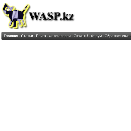
Главная
·
Статьи
·
Поиск
·
Фотогалерея
·
Скачать!
·
Форум
·
Обратная связ