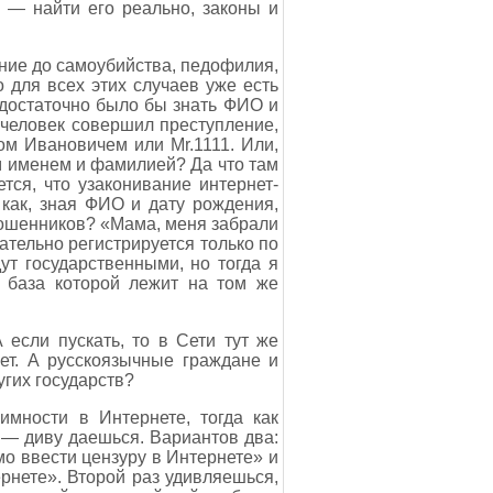
 — найти его реально, законы и
ние до самоубийства, педофилия,
 для всех этих случаев уже есть
м достаточно было бы знать ФИО и
и человек совершил преступление,
м Ивановичем или Mr.1111. Или,
м именем и фамилией? Да что там
тся, что узаконивание интернет-
 как, зная ФИО и дату рождения,
 мошенников? «Мама, меня забрали
ательно регистрируется только по
дут государственными, но тогда я
 база которой лежит на том же
если пускать, то в Сети тут же
ет. А русскоязычные граждане и
гих государств?
имности в Интернете, тогда как
 — диву даешься. Вариантов два:
мо ввести цензуру в Интернете» и
рнете». Второй раз удивляешься,