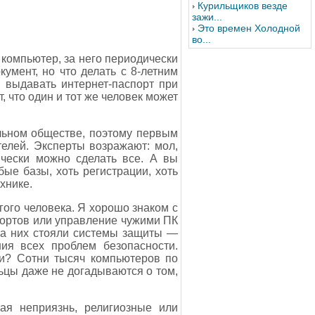
Курильщиков везде
зажи...
Это времен Холодной
во...
 компьютер, за него периодически
умент, но что делать с 8-летним
 выдавать интернет-паспорт при
 что один и тот же человек может
льном обществе, поэтому первым
елей. Эксперты возражают: мол,
ически можно сделать все. А вы
ые базы, хоть регистрации, хоть
хнике.
ого человека. Я хорошо знаком с
ортов или управление чужими ПК
на них стояли системы защиты —
ия всех проблем безопасности.
ки? Сотни тысяч компьютеров по
ьцы даже не догадываются о том,
ая неприязнь, религиозные или