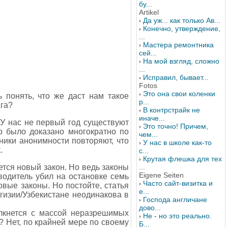
бу...
Artikel
Да уж... как только Ав...
Конечно, утверждение,
...
Мастера ремонтника
сей...
На мой взгляд, сложно
...
Исправил, бывает...
Fotos
Это она свои коленки
 понять, что же даст нам такое
р...
га?
В контрстрайк не
иначе...
. У нас не первый год существуют
Это точно! Причем,
о было доказано многократно по
чем...
ики анонимности повторяют, что
У нас в школе как-то
.
с...
Крутая флешка для тех
ется новый закон. Но ведь законы
...
Eigene Seiten
 водитель убил на остановке семь
Часто сайт-визитка и
вые законы. Но постойте, статья
е...
ргизии/Узбекистане неодинакова в
Господа англичане
дово...
олкнется с массой неразрешимых
Не - но это реально.
н? Нет, по крайней мере по своему
Б...