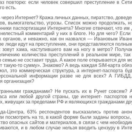
аз повторю: если человек совершил преступление в Сети
о есть.
 через Интернет? Кража личных данных, пиратство, доведе
ов, вымогательство, угрозы. Список можно продолжать, но
онники паспортизации Интернета? Многие отвечают, что и
 нелестный комментарий у них в блоге. Но для чего? Есл
х органов, и неважно, как он назвался — Ивановым Ивано
ире люди идут на преступление, они представляются полны
к зовут хама, наступившего вам на ногу в метро? Получае
еличению количества преступлений в реальном мире, так
го семью не составит труда. А какое поле открывается для
т такую-то сумму». Знакомо? А ведь каждая SIM-карта обяз
мол, это коммерческая структура, а интернет-паспорта бу
персональной информации разве не для всех? А ГИБДД,
я организация?
транными гражданами? Не пускать их в Рунет совсем? А 
аса или любой другой страны, где интернет- паспортов н
их, живущих за пределами РФ и являющихся гражданами дру
да-Центра, 63% респондентов высказались против анон
и посмотреть на то, в какой форме были заданы вопросы,
во опасных сайтов и материалов, в связи с чем необходи
ваются, и в любом случае нельзя вводить цензуру в Инте