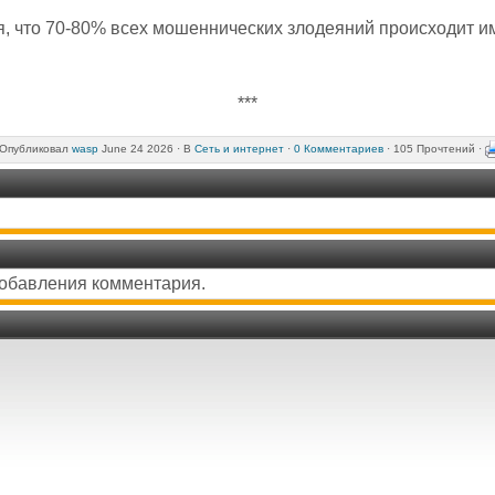
я, что 70-80% всех мошеннических злодеяний происходит и
***
Опубликовал
wasp
June 24 2026 ·
В
Сеть и интернет
·
0 Комментариев
· 105 Прочтений ·
добавления комментария.