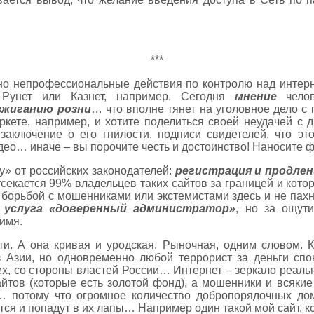
***
тно непрофессиональные действия по контролю над интерн
 Рунет или Казнет, например. Сегодня
мнение
челов
зжиганию розни
… что вполне тянет на уголовное дело 
ркете, например, и хотите поделиться своей неудачей с д
 заключение о его гнилости, подписи свидетелей, что эт
идео… иначе – вы порочите честь и достоинство! Наносите
у» от российских законодателей:
регистрация и продлени
тсекается 99% владельцев таких сайтов за границей и кото
 борьбой с мошенниками или экстемистами здесь и не пахн
–
услуга «доверенный администратор»
, но за ощут
имя.
ти. А она кривая и уродская. Рыночная, одним словом. К
з Азии, но одновременно любой террорист за деньги спо
ех, со стороны властей России… Интернет – зеркало реальн
йтов (которые есть золотой фонд), а мошенники и всякие
я… потому что огромное количество добропорядочных до
ся и попадут в их лапы… Например один такой мой сайт, кот