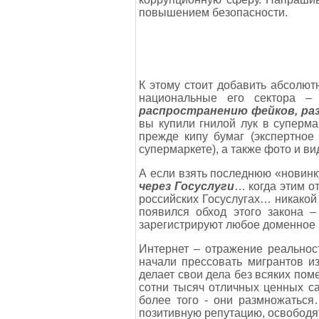
повышением безопасности.
К этому стоит добавить абсолю
национальные его сектора –
распространению фейков, ра
вы купили гнилой лук в суперма
прежде кипу бумаг (экспертное
супермаркете), а также фото и в
А если взять последнюю «новинк
через Госуслуги
… когда этим о
российских Госуслугах… никакой
появился обход этого закона 
зарегистрируют любое доменное 
Интернет – отражение реальнос
начали прессовать мигрантов и
делает свои дела без всяких пом
сотни тысяч отличных ценных са
более того - они размножатьс
позитивную репутацию, освободят