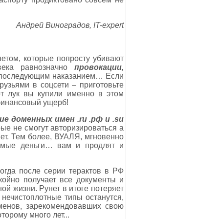
Андрей Виноградов, IT-expert
етом, которые попросту убивают
ека равнозначно
провокации,
с последующим наказанием… Если
рузьями в соцсети – приготовьте
от лук вы купили именно в этом
 финансовый ущерб!
е доменных имен .ru .рф и .su
рые не смогут авторизироваться а
ет. Тем более, ВУАЛЯ, мгновенно
имые деньги… вам и продлят и
огда после серии терактов в РФ
койно получает все документы и
ой жизни. Рунет в итоге потеряет
 нечистоплотные типы останутся,
менов, зарекомендовавших свою
орому много лет...