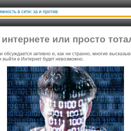
мность в сети: за и против
 интернете или просто тот
и обсуждается активно и, как ни странно, многие высказы
х выйти в Интернет будет невозможно.