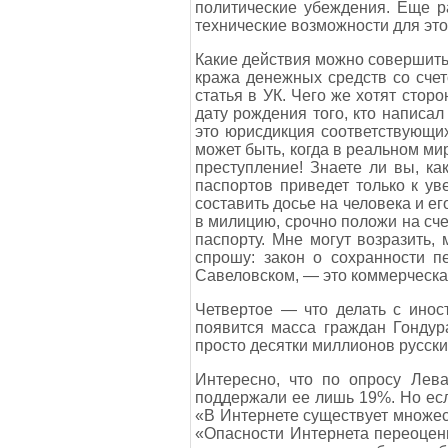
политические убеждения. Еще р
технические возможности для этог
Какие действия можно совершить
кража денежных средств со счет
статья в УК. Чего же хотят стор
дату рождения того, кто написал
это юрисдикция соответствующи
может быть, когда в реальном м
преступление! Знаете ли вы, ка
паспортов приведет только к ув
составить досье на человека и е
в милицию, срочно положи на сче
паспорту. Мне могут возразить, 
спрошу: закон о сохранности 
Савеловском, — это коммерческа
Четвертое — что делать с инос
появится масса граждан Гондур
просто десятки миллионов русск
Интересно, что по опросу Лева
поддержали ее лишь 19%. Но есл
«В Интернете существует множест
«Опасности Интернета переоцени