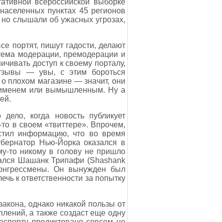
тативной всероссийской выборке
 населенных пунктах 45 регионов
 но слышали об ужасных угрозах,
е портят, пишут гадости, делают
стема модерации, премодерации и
ичивать доступ к своему порталу,
тзывы — увы, с этим бороться
о плохом магазине — значит, они
м именем или вымышленным. Ну а
ей.
дело, когда новость публикует
-то в своем «твиттере». Впрочем,
стил информацию, что во время
убернатор Нью-Йорка оказался в
у-то никому в голову не пришло
азался Шашанк Трипафи (Shashank
конгрессмены. Он вынужден был
лечь к ответственности за попытку
 закона, однако никакой пользы от
плений, а также создаст еще одну
аспорту продиктовано совсем не