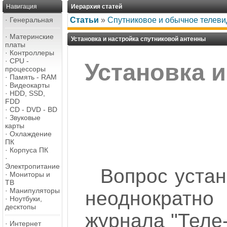
Навигация
Иерархия статей
·
Генеральная
Статьи
»
Спутниковое и обычное телев
·
Материнские
Установка и настройка спутниковой антенны
платы
·
Контроллеры
·
CPU -
Установка и
процессоры
·
Память - RAM
·
Видеокарты
·
HDD, SSD,
FDD
·
CD - DVD - BD
·
Звуковые
карты
·
Охлаждение
ПК
·
Корпуса ПК
·
Электропитание
Вопрос устан
·
Мониторы и
ТВ
·
Манипуляторы
неоднократн
·
Ноутбуки,
десктопы
журнала "Теле-
·
Интернет