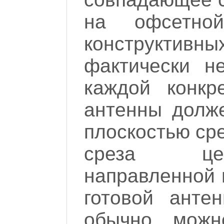
на офсетно
конструктивн
фактически н
каждой конкр
антенны долж
плоскостью ср
среза цен
направленной в
готовой анте
обычно можн