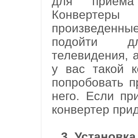
для приема
Конвертер
произведенные
подойти д
телевидения, 
у вас такой 
попробовать 
него. Если пр
конвертер прид
3. Установка