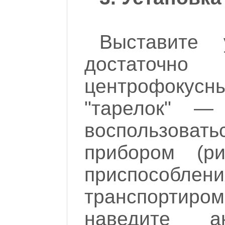
Выставите 
достаточн
центрофокус
"тарелок" —
воспользоват
прибором (р
приспособ
транспортиро
наведите а