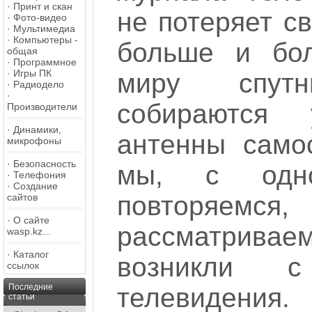
·
Принт и скан
не потеряет св
·
Фото-видео
·
Мультимедиа
·
Компьютеры -
больше и бо
общая
·
Программное
·
Игры ПК
миру спутн
·
Радиодело
·
собираются 
Производители
·
Динамики,
антенны само
микрофоны
·
Безопасность
мы, с одн
·
Телефония
·
Создание
повторяемс
сайтов
·
О сайте
рассматрива
wasp.kz...
·
Каталог
возникли с
ссылок
Последние
телевидения.
статьи