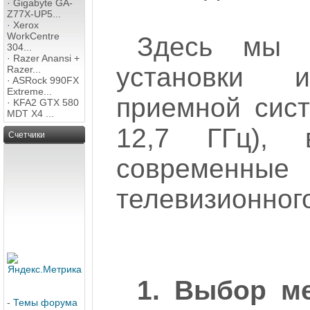
·
Gigabyte GA-
Z77X-UP5...
·
Xerox
WorkCentre
Здесь мы о
304...
·
Razer Anansi +
установки 
Razer...
·
ASRock 990FX
Extreme...
приемной сист
·
KFA2 GTX 580
MDT X4 ...
12,7 ГГц),
Счетчики
современные 
телевизионног
1. Выбор ме
-
Темы форума