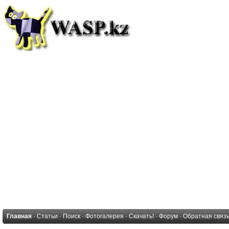
Главная
·
Статьи
·
Поиск
·
Фотогалерея
·
Скачать!
·
Форум
·
Обратная связ