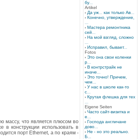
бу...
Artikel
Да уж... как только Ав...
Конечно, утверждение,
...
Мастера ремонтника
сей...
На мой взгляд, сложно
...
Исправил, бывает...
Fotos
Это она свои коленки
р...
В контрстрайк не
иначе...
Это точно! Причем,
чем...
У нас в школе как-то
с...
Крутая флешка для тех
...
Eigene Seiten
Часто сайт-визитка и
е...
 массу, что является плюсом во
Господа англичане
дово...
же в конструкции использовать в
Не - но это реально.
ится порт Ethernet, а по краям -
Б...