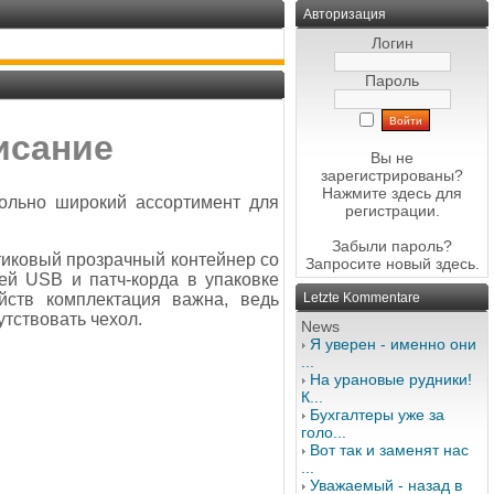
Авторизация
Логин
Пароль
исание
Вы не
зарегистрированы?
Нажмите здесь
для
вольно широкий ассортимент для
регистрации.
Забыли пароль?
стиковый прозрачный контейнер со
Запросите новый
здесь
.
ей USB и патч-корда в упаковке
йств комплектация важна, ведь
Letzte Kommentare
тствовать чехол.
News
Я уверен - именно они
...
На урановые рудники!
К...
Бухгалтеры уже за
голо...
Вот так и заменят нас
...
Уважаемый - назад в