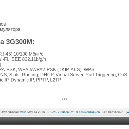
мов
умулятора
da 3G300M:
J-45) 10/100 Мбит/с
-Fi, IEEE 802.11b/g/n
ц
PA-PSK, WPA2/WPA2-PSK (TKIP, AES), WPS
, Static Routing, DHCP, Virtual Server, Port Triggering, QoS
c IP, Dynamic IP, PPTP, L2TP
***
Опубликовал
wasp
May 14 2026 ·
В
Сеть и интернет
·
0 Комментариев
· 112 Прочтений ·