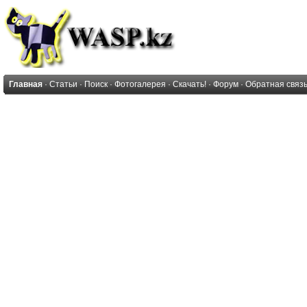
Главная
·
Статьи
·
Поиск
·
Фотогалерея
·
Скачать!
·
Форум
·
Обратная связ