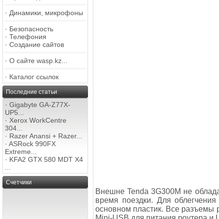
·
Динамики, микрофоны
·
Безопасность
·
Телефония
·
Создание сайтов
·
О сайте wasp.kz...
·
Каталог ссылок
Последние статьи
·
Gigabyte GA-Z77X-
UP5...
·
Xerox WorkCentre
304...
·
Razer Anansi + Razer...
·
ASRock 990FX
Extreme...
·
KFA2 GTX 580 MDT X4
...
Счетчики
Внешне Tenda 3G300M не облада
время поездки. Для облегчения 
основном пластик. Все разъемы р
Mini-USB для питания роутера и