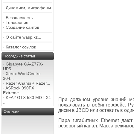
·
Динамики, микрофоны
·
Безопасность
·
Телефония
·
Создание сайтов
·
О сайте wasp.kz...
·
Каталог ссылок
Последние статьи
·
Gigabyte GA-Z77X-
UP5...
·
Xerox WorkCentre
304...
·
Razer Anansi + Razer...
·
ASRock 990FX
Extreme...
·
KFA2 GTX 580 MDT X4
При должном уровне знаний мо
...
пожаловать в вебинтерфейс. Ру
диски в JBOD или оставить в оди
Счетчики
Пара гигабитных Ethernet дают
резервный канал. Масса режимов