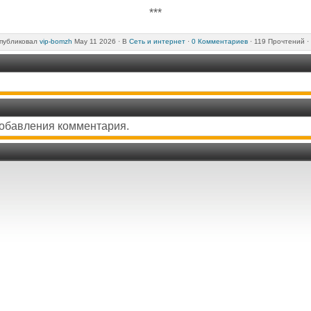
***
публиковал
vip-bomzh
May 11 2026 ·
В
Сеть и интернет
·
0 Комментариев
· 119 Прочтений ·
добавления комментария.