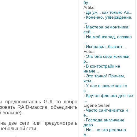
бу...
Artikel
Да уж... как только Ав...
Конечно, утверждение,
...
Мастера ремонтника
сей...
На мой взгляд, сложно
...
Исправил, бывает...
Fotos
Это она свои коленки
р...
В контрстрайк не
иначе...
Это точно! Причем,
чем...
У нас в школе как-то
с...
Крутая флешка для тех
...
ы предпочитаешь GUI, то добро
Eigene Seiten
зовать RAID-массив, объединить
Часто сайт-визитка и
и больше).
е...
Господа англичане
 на две сети или предусмотреть
дово...
небольшой сети.
Не - но это реально.
Б...