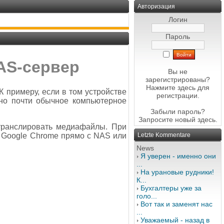
Авторизация
Логин
Пароль
AS-сервер
Вы не
зарегистрированы?
Нажмите здесь
для
К примеру, если в том устройстве
регистрации.
лено почти обычное компьютерное
Забыли пароль?
Запросите новый
здесь
.
транслировать медиафайлы. При
 Google Chrome прямо с NAS или
Letzte Kommentare
News
Я уверен - именно они
...
На урановые рудники!
К...
Бухгалтеры уже за
голо...
Вот так и заменят нас
...
Уважаемый - назад в