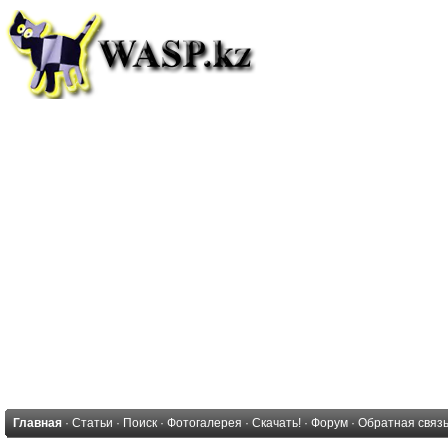
Главная
·
Статьи
·
Поиск
·
Фотогалерея
·
Скачать!
·
Форум
·
Обратная связ