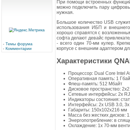
При помощи встроенных функций 
можно подключить пару цифровы
нужная.
Большое количество USB служит 
использования ИБП и внешнего
хорошо справятся с возложенным
софта делают девайс привлекате
- всего один 70-мм кулер. Креп
-
Темы форума
корпусе с внешним адаптером для 
-
Комментарии
Характеристики QNA
Процессор: Dual Core Intel A
Оперативная память: 1 Гба
Флеш-память: 512 Мбайт
Дисковое пространство: 2x2.5
Сетевые интерфейсы: 2х RJ-4
Индикаторы состояния: стат
Интерфейсы: 2х USB 3.0, 3х
Габариты: 150x102x216 мм
Масса без жестких дисков: 1.
Энергопотребление: в спяще
Охлаждение: 1х 70-мм вент