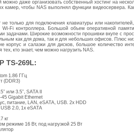
можно даже организовать собственный хостинг на нескол
х камер, чтобы NAS выполнял функции видеосервера. Как 
не только для подключения клавиатуры или накопителей, 
 Wi-Fi контроллера. Большой объем оперативной памяти
и задачами. Широкие возможности прошивки вкупе с прос
льным как для дома, так и для небольших офисов. Плюс ни
кие корпус и салазки для дисков, большое количество ин
тех, кто знает, чем можно нагрузить NAS.
P TS-269L:
tom 1.86 ГГц
йт (DDR3)
" или 3.5", SATA II
5 Gigabit Ethernet
ус, питание, LAN, eSATA, USB. 2х HDD
 USB 2.0, 1x eSATA
7 кг
м режиме 16 Вт, под нагрузкой 25 Вт
илятор