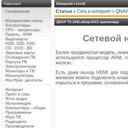
Навигация
Иерархия статей
·
Генеральная
Статьи
»
Сеть и интернет
»
QNAP
·
Материнские платы
QNAP TS-269Lобзор NAS-хранилища
·
Контроллеры
·
CPU - процессоры
·
Память - RAM
Сетевой 
·
Видеокарты
·
HDD, SSD, FDD
·
CD - DVD - BD
Более продвинутая модель, неж
·
Звуковые карты
·
Охлаждение ПК
используется процессор ARM, то
·
Корпуса ПК
железо.
·
Электропитание
·
Мониторы и ТВ
Есть даже выход HDMI для под
·
Манипуляторы
желании можно подключить клав
·
Ноутбуки, десктопы
порыться в прошивке, основанной
·
Интернет
·
Принт и скан
·
Фото-видео
·
Мультимедиа
·
Компьютеры - общая
·
Программное
·
Игры ПК
·
Радиодело
·
Производители