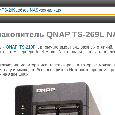
 TS-269Lобзор NAS-хранилища
накопитель QNAP TS-269L N
ели
QNAP TS-219PII
, к тому же имеет ряд важных отличий. 
 в этом сервере Intel Atom. А это значит, что установ
ключения монитора или телевизора, на которые можно 
иатуру и мышь, чтобы посерфить в Интернете при помощи
 на ядре Linux.