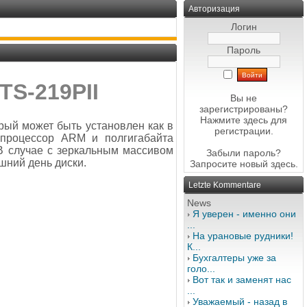
Авторизация
Логин
Пароль
TS-219PII
Вы не
зарегистрированы?
Нажмите здесь
для
рый может быть установлен как в
регистрации.
 процессор ARM и полгигабайта
 В случае с зеркальным массивом
Забыли пароль?
шний день диски.
Запросите новый
здесь
.
Letzte Kommentare
News
Я уверен - именно они
...
На урановые рудники!
К...
Бухгалтеры уже за
голо...
Вот так и заменят нас
...
Уважаемый - назад в