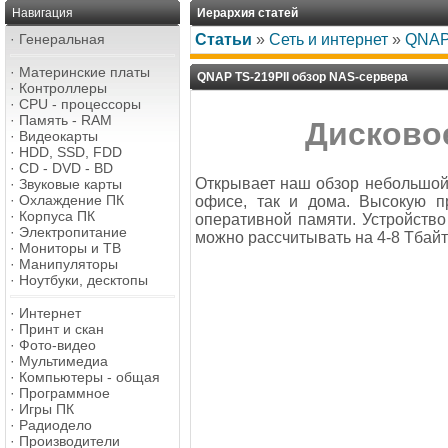
Навигация
Иерархия статей
·
Генеральная
Статьи
»
Сеть и интернет
»
QNAP 
·
Материнские платы
QNAP TS-219PII обзор NAS-сервера
·
Контроллеры
·
CPU - процессоры
·
Память - RAM
Дисковое
·
Видеокарты
·
HDD, SSD, FDD
·
CD - DVD - BD
Открывает наш обзор небольшой,
·
Звуковые карты
·
Охлаждение ПК
офисе, так и дома. Высокую п
·
Корпуса ПК
оперативной памяти. Устройство
·
Электропитание
можно рассчитывать на 4-8 Тбай
·
Мониторы и ТВ
·
Манипуляторы
·
Ноутбуки, десктопы
·
Интернет
·
Принт и скан
·
Фото-видео
·
Мультимедиа
·
Компьютеры - общая
·
Программное
·
Игры ПК
·
Радиодело
·
Производители