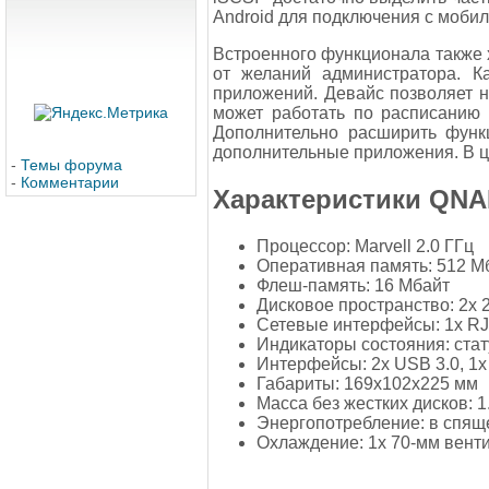
Android для подключения с мобил
Встроенного функционала также х
от желаний администратора. К
приложений. Девайс позволяет на
может работать по расписанию 
Дополнительно расширить функ
дополнительные приложения. В ц
-
Темы форума
-
Комментарии
Характеристики QNAP
Процессор: Marvell 2.0 ГГц
Оперативная память: 512 М
Флеш-память: 16 Мбайт
Дисковое пространство: 2х 2.
Сетевые интерфейсы: 1x RJ-4
Индикаторы состояния: стат
Интерфейсы: 2х USB 3.0, 1x
Габариты: 169x102x225 мм
Масса без жестких дисков: 1.
Энергопотребление: в спяще
Охлаждение: 1х 70-мм вент