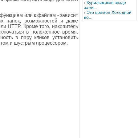
Курильщиков везде
зажи...
Это времен Холодной
 функциям или к файлам - зависит
во...
ых папок, возможностей и даже
или HTTP. Кроме того, накопитель
тключаться в положенное время.
ость в пару кликов установить
фтом и шустрым процессором.