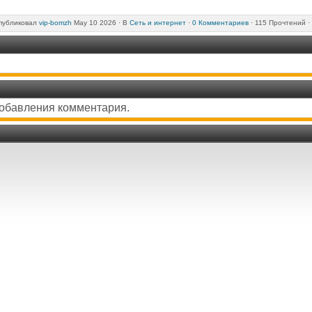
убликовал
vip-bomzh
May 10 2026 ·
В
Сеть и интернет
·
0 Комментариев
· 115 Прочтений ·
добавления комментария.