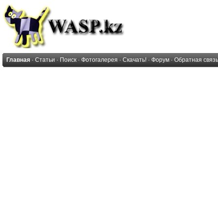
Главная
·
Статьи
·
Поиск
·
Фотогалерея
·
Скачать!
·
Форум
·
Обратная связ