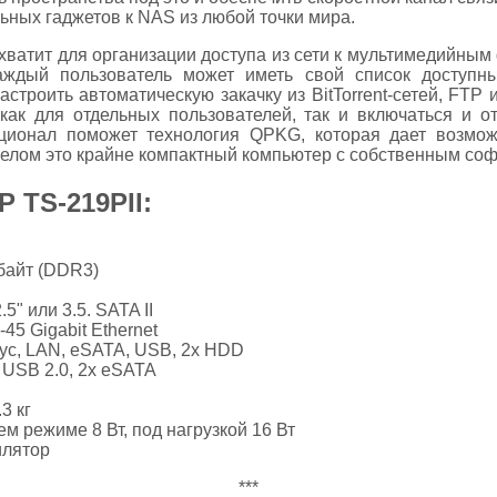
ьных гаджетов к NAS из любой точки мира.
ватит для организации доступа из сети к мультимедийным
аждый пользователь может иметь свой список доступн
строить автоматическую закачку из BitTorrent-сетей, FTP 
как для отдельных пользователей, так и включаться и о
ционал поможет технология QPKG, которая дает возможн
елом это крайне компактный компьютер с собственным со
 TS-219PII:
байт (DDR3)
5" или 3.5. SATA II
5 Gigabit Ethernet
ус, LAN, eSATA, USB, 2х HDD
 USB 2.0, 2x eSATA
3 кг
м режиме 8 Вт, под нагрузкой 16 Вт
илятор
***