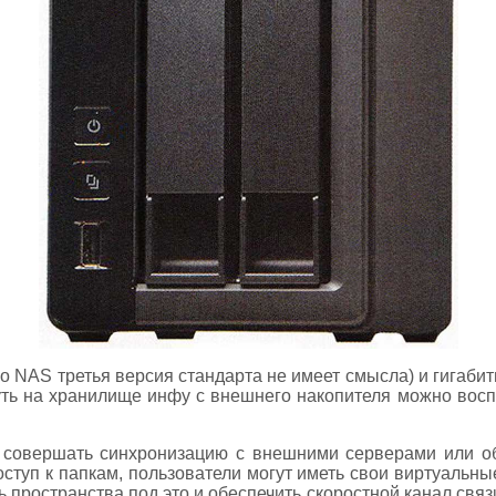
го NAS третья версия стандарта не имеет смысла) и гигаб
нуть на хранилище инфу с внешнего накопителя можно во
 совершать синхронизацию с внешними серверами или 
туп к папкам, пользователи могут иметь свои виртуальны
ь пространства под это и обеспечить скоростной канал связи