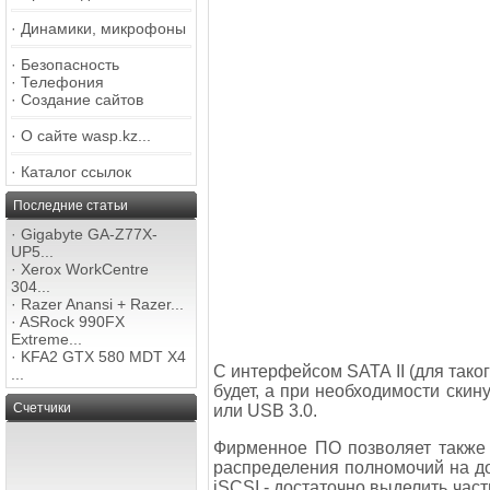
·
Динамики, микрофоны
·
Безопасность
·
Телефония
·
Создание сайтов
·
О сайте wasp.kz...
·
Каталог ссылок
Последние статьи
·
Gigabyte GA-Z77X-
UP5...
·
Xerox WorkCentre
304...
·
Razer Anansi + Razer...
·
ASRock 990FX
Extreme...
·
KFA2 GTX 580 MDT X4
С интерфейсом SATA II (для тако
...
будет, а при необходимости ски
Счетчики
или USB 3.0.
Фирменное ПО позволяет также
распределения полномочий на дос
iSCSI - достаточно выделить част