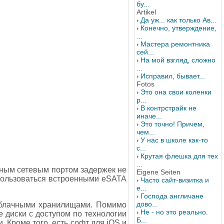
бу...
Artikel
Да уж... как только Ав...
Конечно, утверждение,
...
Мастера ремонтника
сей...
На мой взгляд, сложно
...
Исправил, бывает...
Fotos
Это она свои коленки
р...
В контрстрайк не
иначе...
Это точно! Причем,
чем...
У нас в школе как-то
с...
Крутая флешка для тех
...
итным сетевым портом задержек не
Eigene Seiten
спользоваться встроенными eSATA
Часто сайт-визитка и
е...
Господа англичане
дово...
облачными хранилищами. Помимо
Не - но это реально.
е диски с доступом по технологии
Б...
. Кроме того, есть софт для iOS и