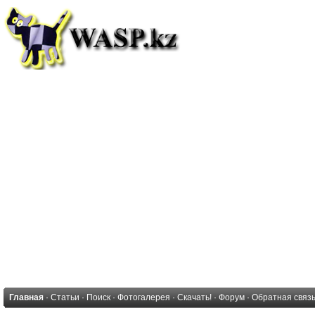
Главная
·
Статьи
·
Поиск
·
Фотогалерея
·
Скачать!
·
Форум
·
Обратная связ