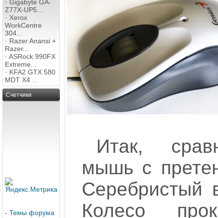
·
Gigabyte GA-
Z77X-UP5...
·
Xerox
WorkCentre
304...
·
Razer Anansi +
Razer...
·
ASRock 990FX
Extreme...
·
KFA2 GTX 580
MDT X4 ...
Счетчики
Итак, срав
мышь с прете
Серебристый в
Колесо про
-
Темы форума