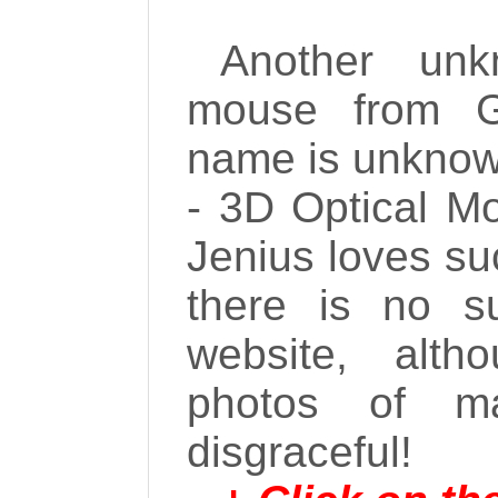
Another unk
mouse from G
name is unknown
- 3D Optical M
Jenius loves su
there is no s
website, alt
photos of m
disgraceful!