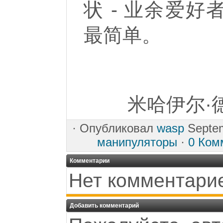
状 - 业余爱
最简单。
米哈伊尔·
·
Опубликовал
wasp
Septem
манипуляторы
·
0 Ком
Комментарии
Нет комментари
Добавить комментарий