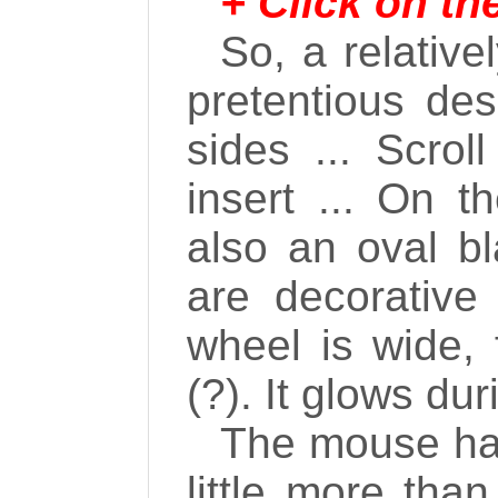
+ Click on th
So, a relativ
pretentious des
sides ... Scrol
insert ... On t
also an oval bl
are decorative
wheel is wide, 
(?). It glows du
The mouse has
little more tha