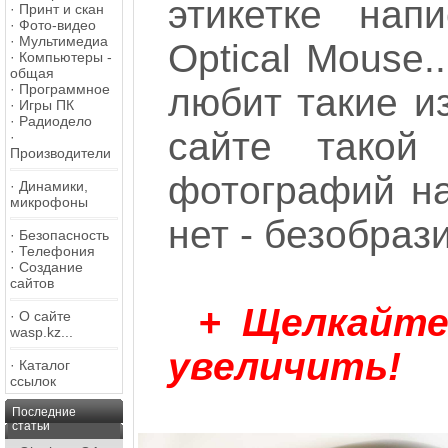
этикетке нап
·
Принт и скан
·
Фото-видео
·
Мультимедиа
Optical Mouse.
·
Компьютеры -
общая
·
Программное
любит такие из
·
Игры ПК
·
Радиодело
сайте такой
·
Производители
фотографий н
·
Динамики,
микрофоны
нет - безобраз
·
Безопасность
·
Телефония
·
Создание
сайтов
+ Щелкайт
·
О сайте
wasp.kz...
увеличить!
·
Каталог
ссылок
Последние
статьи