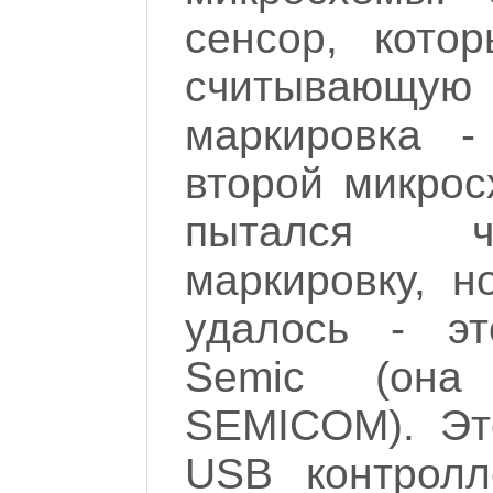
сенсор, кото
считывающую
маркировка 
второй микрос
пытался ч
маркировку, н
удалось - э
Semic (она
SEMICOM). Э
USB контролл