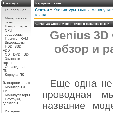
Навигация
Иерархия статей
·
Генеральная
Статьи
»
Клавиатуры, мыши, манипулят
мыши
·
Материнские
платы
Genius 3D Optical Mouse - обзор и разборка мыши
·
Контроллеры
·
CPU -
Genius 3D 
процессоры
·
Память - RAM
·
Видеокарты
обзор и 
·
HDD, SSD,
FDD
·
CD - DVD - BD
·
Звуковые
карты
·
Охлаждение
ПК
·
Корпуса ПК
·
Еще одна не
Электропитание
·
Мониторы и
ТВ
проводная м
·
Манипуляторы
·
Ноутбуки,
название мод
десктопы
·
Интернет