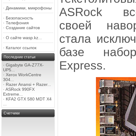
ASRock вс
·
Динамики, микрофоны
·
Безопасность
своей наво
·
Телефония
·
Создание сайтов
стала исклю
·
О сайте wasp.kz...
·
Каталог ссылок
базе набо
Последние статьи
Express.
·
Gigabyte GA-Z77X-
UP5...
·
Xerox WorkCentre
304...
·
Razer Anansi + Razer...
·
ASRock 990FX
Extreme...
·
KFA2 GTX 580 MDT X4
...
Счетчики