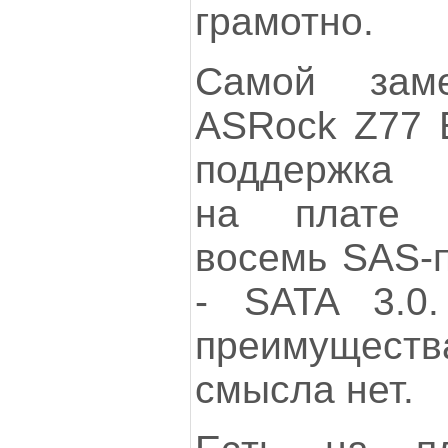
грамотно.
Самой зам
ASRock Z77 E
поддержка S
на плате 
восемь SAS-п
- SATA 3.0.
преимуществ
смысла нет.