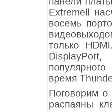
панели платы
Extremell нас
восемь порто
видеовыходо
только HDMI
DisplayPo
популярно
время Thunder
Поговорим о 
распаяны кл