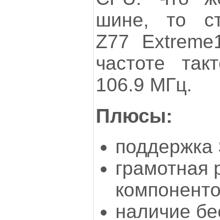
шине, то с
Z77 Extreme
частоте такт
106.9 МГц.
Плюсы:
поддержка
грамотная 
компонент
наличие бе