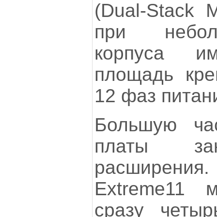
(Dual-Stack 
при небол
корпуса и
площадь кре
12 фаз питан
Большую час
платы за
расширени
Extreme11 м
сразу четыр