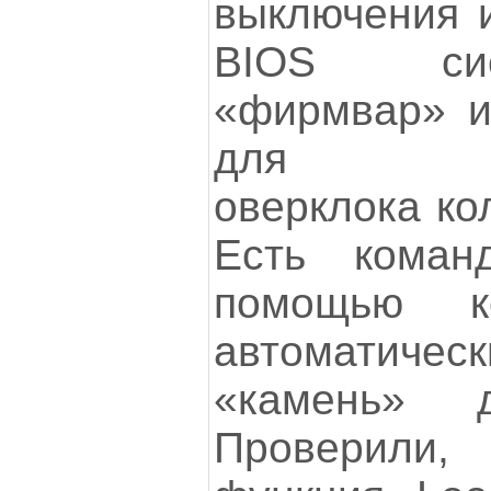
выключения и
BIOS си
«фирмвар» и
для само
оверклока ко
Есть коман
помощью к
автоматич
«камень» 
Проверили,