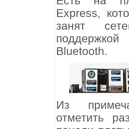
Есть на пл
Express, кот
занят сет
поддержко
Bluetooth.
Из примеча
отметить ра