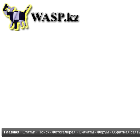
Главная
·
Статьи
·
Поиск
·
Фотогалерея
·
Скачать!
·
Форум
·
Обратная связ