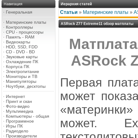
Навигация
Иерархия статей
·
Генеральная
Статьи
»
Материнские платы
»
A
·
Материнские платы
ASRock Z77 Extreme11 обзор матплаты
·
Контроллеры
·
CPU - процессоры
·
Память - RAM
Матплата
·
Видеокарты
·
HDD, SSD, FDD
·
CD - DVD - BD
ASRock Z
·
Звуковые карты
·
Охлаждение ПК
·
Корпуса ПК
·
Электропитание
·
Мониторы и ТВ
Первая плата
·
Манипуляторы
·
Ноутбуки, десктопы
может показа
·
Интернет
·
Принт и скан
«материнк
·
Фото-видео
·
Мультимедиа
·
Компьютеры - общая
может. Ex
·
Программное
·
Игры ПК
·
Радиодело
текстолит
·
Производители