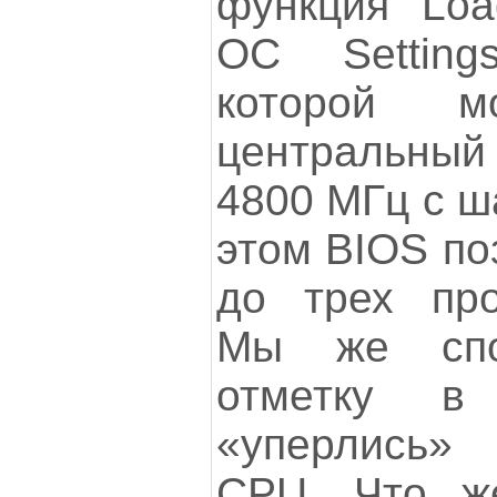
функция Loa
ОС Settin
которой м
центральны
4800 МГц с ш
этом BIOS по
до трех про
Мы же спо
отметку 
«уперлись»
CPU. Что ж