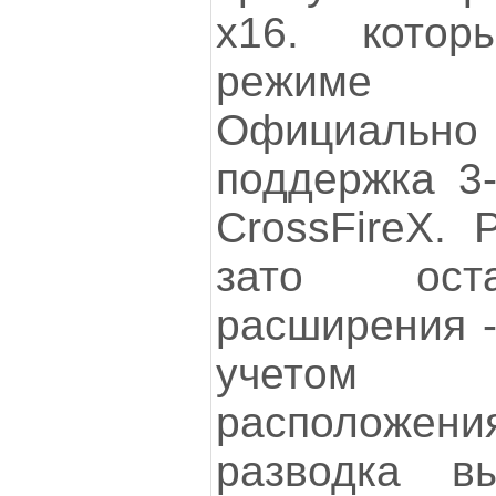
х16. кото
режиме х
Официаль
поддержка 3
CrossFireX. 
зато ост
расширения -
учетом п
расположе
разводка в