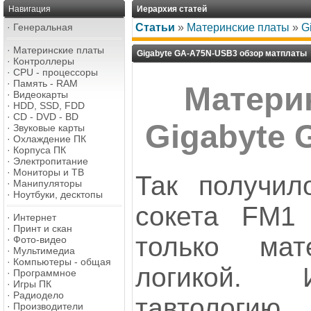
Навигация
Иерархия статей
·
Генеральная
Статьи
»
Материнские платы
»
G
·
Материнские платы
Gigabyte GA-A75N-USB3 обзор матплаты
·
Контроллеры
·
CPU - процессоры
·
Память - RAM
Матери
·
Видеокарты
·
HDD, SSD, FDD
·
CD - DVD - BD
Gigabyte
·
Звуковые карты
·
Охлаждение ПК
·
Корпуса ПК
·
Электропитание
·
Мониторы и ТВ
Так получил
·
Манипуляторы
·
Ноутбуки, десктопы
сокета FM1
·
Интернет
·
Принт и скан
только ма
·
Фото-видео
·
Мультимедиа
·
Компьютеры - общая
логикой. 
·
Программное
·
Игры ПК
·
Радиодело
тавтологию,
·
Производители