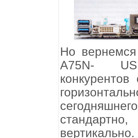
Но вернемся
A75N- U
конкурентов 
горизонталь
сегодняшнег
стандарт
вертикаль