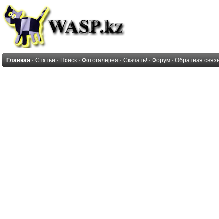
Главная
·
Статьи
·
Поиск
·
Фотогалерея
·
Скачать!
·
Форум
·
Обратная связ