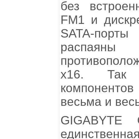
без встроен
FM1 и дискре
SATA-пор
распаяны 
противополо
х16. Так 
компонент
весьма и вес
GIGABYTE 
единственна