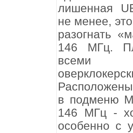
лишенная UE
не менее, эт
разогнать «
146 МГц. Пл
всеми н
оверклоке
Расположены
в подменю M.
146 МГц - хо
особенно с у