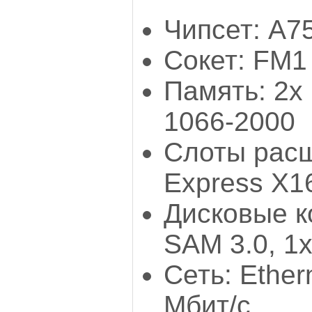
Чипсет: А7
Сокет: FM1
Память: 2х
1066-2000
Слоты расш
Express Х1
Дисковые к
SAM 3.0, 1
Сеть: Ether
Мбит/с