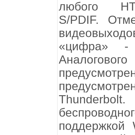
любого НТ
S/PDIF. Отм
видеовыход
«цифра» -
Аналого
предусмот
предусмотрен
Thunder
беспровод
поддержкой W