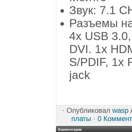
Звук: 7.1 C
Разъемы на
4х USB 3.0,
DVI. 1x HDM
S/PDIF, 1x 
jack
·
Опубликовал
wasp
A
платы
·
0 Коммен
Комментарии