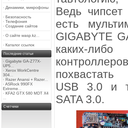
Ведь чипсет
·
Динамики, микрофоны
·
Безопасность
есть мульти
·
Телефония
·
Создание сайтов
GIGABYTE GA
·
О сайте wasp.kz...
·
Каталог ссылок
каких-ли
Последние статьи
контрол
·
Gigabyte GA-Z77X-
UP5...
похвастать
·
Xerox WorkCentre
304...
·
Razer Anansi + Razer...
USB 3.0 и 
·
ASRock 990FX
Extreme...
·
KFA2 GTX 580 MDT X4
SATA 3.0.
...
Счетчики