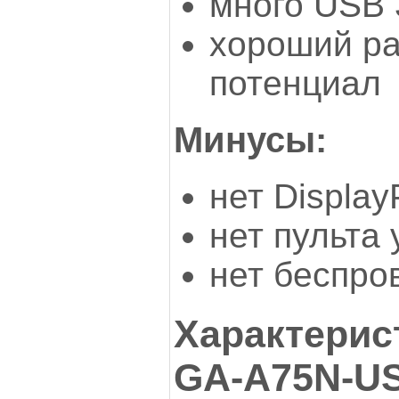
много USB 
хороший р
потенциал
Минусы:
нет Display
нет пульта
нет беспро
Характерис
GA-A75N-U