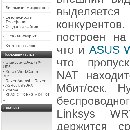
выделяе
·
Динамики, микрофоны
·
Безопасность
конкурентов.
·
Телефония
·
Создание сайтов
построен на
·
О сайте wasp.kz...
·
Каталог ссылок
что и
ASUS 
Последние статьи
что пропуск
·
Gigabyte GA-Z77X-
UP5...
NAT находит
·
Xerox WorkCentre
304...
·
Razer Anansi + Razer...
Мбит/сек. Н
·
ASRock 990FX
Extreme...
·
KFA2 GTX 580 MDT X4
беспроводн
...
Счетчики
Linksys WR
держится ср