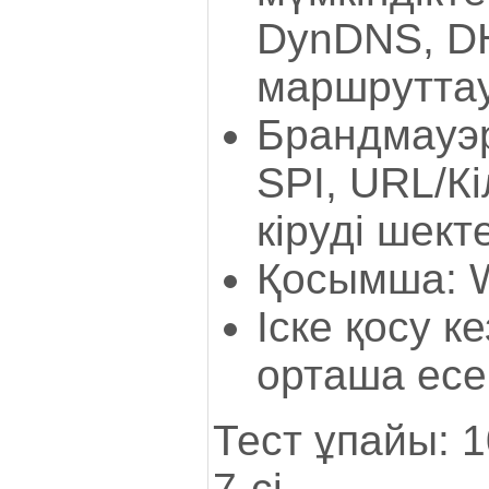
DynDNS, D
маршрутта
Брандмауэр
SPI, URL/Кі
кіруді шект
Қосымша: 
Іске қосу ке
орташа есе
Тест ұпайы: 
7-сі