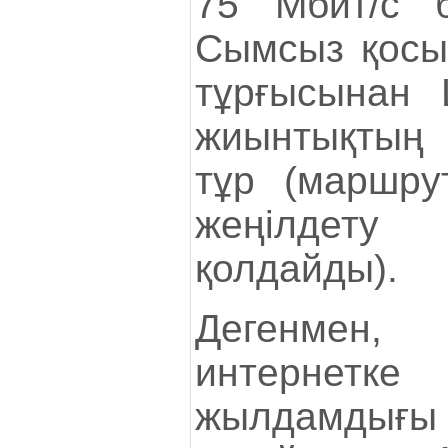
75 Мбит/с б
Сымсыз қос
тұрғысынан 
жиынтықтың 
тұр (маршру
жеңілде
қолдайды).
Дегенмен,
интерне
жылдамдығы 