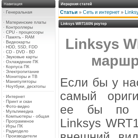
Навигация
Иерархия статей
·
Генеральная
Статьи
»
Сеть и интернет
»
Links
·
Материнские платы
Linksys WRT160N роутер
·
Контроллеры
·
CPU - процессоры
·
Память - RAM
Linksys 
·
Видеокарты
·
HDD, SSD, FDD
·
CD - DVD - BD
маршр
·
Звуковые карты
·
Охлаждение ПК
·
Корпуса ПК
·
Электропитание
·
Мониторы и ТВ
Если бы у на
·
Манипуляторы
·
Ноутбуки, десктопы
самый ориги
·
Интернет
·
Принт и скан
ее бы по 
·
Фото-видео
·
Мультимедиа
·
Компьютеры - общая
Linksys WRT1
·
Программное
·
Игры ПК
·
Радиодело
внешний вид
·
Производители