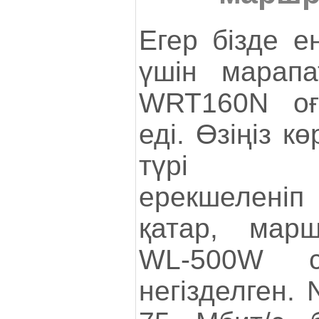
Егер бізде е
үшін марапа
WRT160N оғ
еді. Өзіңіз к
түрі бәс
ерекшелені
қатар, мар
WL-500W с
негізделген. 