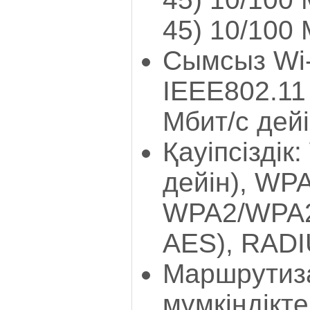
45) 10/100 
Сымсыз Wi-F
IEEE802.11 
Мбит/с дейі
Қауіпсіздік
дейін), WP
WPA2/WPA2
AES), RADI
Маршрутиз
мүмкіндікте