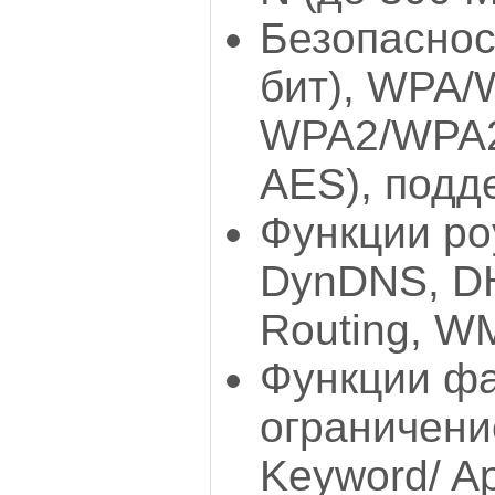
Безопаснос
бит), WPA/
WPA2/WPA2
AES), под
Функции ро
DynDNS, DH
Routing, W
Функции фа
ограничени
Keyword/ Ap