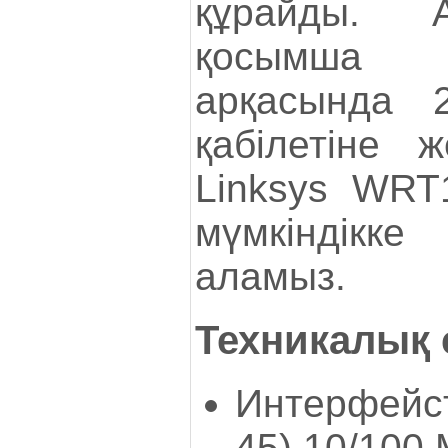
құрайды. 
қосымша п
арқасында 2
қабілетіне ж
Linksys WRT
мүмкіндікк
аламыз.
Техникалық
Интерфейст
45) 10/100 