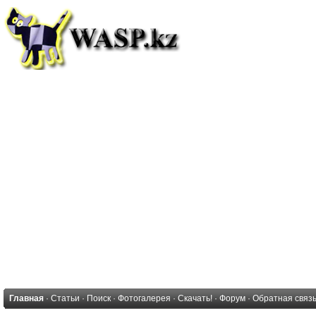
Главная
·
Статьи
·
Поиск
·
Фотогалерея
·
Скачать!
·
Форум
·
Обратная связ