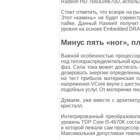
Radeon HD 7660D/8670D, использу
Стоит отметить, что вскоре на р
Этот «камень» не будет совмес
пайки. Данный Haswell получит
уровня на основе Embedded DRAM.
Минус пять «ног», п
Важной особенностью процессор
под теплораспределительной крыш
фаз. Сила тока может достигать
дозировать энергию определенных
на тест прибыла материнская 
напряжения VCore вкупе с шестна
подобных услуг. От материнки ли
Думаем, уже вместе с архитект
кристалл.
Интегрированный преобразовате
уровень TDP Core i5-4670K состав
в которой лежали сам процессор 
Максимальная допустимая темпер