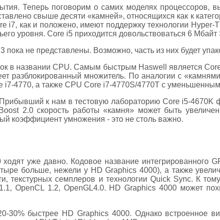
бытия. Теперь поговорим о самих моделях процессоров, в
авлено свыше десяти «камней», относящихся как к категори
re i7, как и положено, имеют поддержку технологии Hyper-T
ьего уровня. Core i5 приходится довольствоваться 6 Мбайт
 пока не представлены. Возможно, часть из них будет упа
ок в названии CPU. Самым быстрым Haswell является Core
еет разблокированный множитель. По аналогии с «камнями
re i7-4770, а также CPU Core i7-4770S/4770T с уменьшенным
 Прибывший к нам в тестовую лабораторию Core i5-4670K ф
Boost 2.0 скорость работы «камня» может быть увеличена
ый коэффициент умножения - это не столь важно.
 ходят уже давно. Кодовое название интегрированного G
етыре больше, нежели у HD Graphics 4000), а также увели
, текстурных семплеров и технологии Quick Sync. К том
1.1, OpenCL 1.2, OpenGL4.0. HD Graphics 4000 может похв
20-30% быстрее HD Graphics 4000. Однако встроенное ви