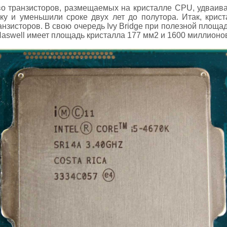
во транзисторов, размещаемых на кристалле CPU, удваив
ку и уменьшили сроке двух лет до полутора. Итак, крис
нзисторов. В свою очередь Ivy Bridge при полезной площа
aswell имеет площадь кристалла 177 мм2 и 1600 миллионов