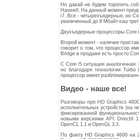
Но давай не будем торопить со
Haswell. На данный момент предст
i7. Все - четырехъядерные, но Co
увеличенный до 8 Мбайт кэш трет
Двухъядерные процессоры Core i3
Второй момент - наличие пристав
говорит о том, что процессор им
Bridge в продаже есть просто Co
С Core i5 ситуация аналогичная.
но благодаря технологии Turbo 
процессор имеет разблокированн
Видео - наше все!
Разговоры про HD Graphics 4600
исполнительных устройств (на ч
фиксированной функциональности
новыми версиями API: DirectX 1
OpenCL 1.1 и OpenGL 3.3.
По факту HD Graphics 4600 на 