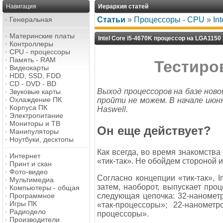
Навигация
Иерархия статей
·
Генеральная
Статьи
»
Процессоры - CPU
»
In
·
Материнские платы
Intel Core i5-4670K процессор на LGA1150
·
Контроллеры
·
CPU - процессоры
·
Память - RAM
Тестиров
·
Видеокарты
·
HDD, SSD, FDD
·
CD - DVD - BD
Выход процессоров на базе ново
·
Звуковые карты
·
Охлаждение ПК
пройти не можем. В начале июн
·
Корпуса ПК
Haswell.
·
Электропитание
·
Мониторы и ТВ
Он еще действует?
·
Манипуляторы
·
Ноутбуки, десктопы
Как всегда, во время знакомства
·
Интернет
«тик-так». Не обойдем стороной и
·
Принт и скан
·
Фото-видео
Согласно концепции «тик-так», I
·
Мультимедиа
затем, наоборот, выпускает проц
·
Компьютеры - общая
следующая цепочка: 32-нанометр
·
Программное
·
Игры ПК
«так-процессоры»; 22-нанометр
·
Радиодело
процессоры».
·
Производители