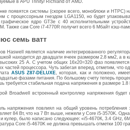
емые в APU Trinity/ Richland от AMD.
ынке появятся системы (скорее всего, моноблоки и НТРС) н
тим с процессорным гнездом LGA1150, но будет упаковыв
 графическое ядро GT3e с 40 исполнительными устройс
 Также сам Core i7-4770R получит всего 6 Мбайт кэш-памя
люс семь ватт
ов Haswell является наличие интегрированного регулятор
кой находится до двадцати ячеек размером 2.8 мм2, а в к
 высоких 25 А. С учетом общих 16x20=320 фаз появляетс
 частей процессора. Чуть забегая вперед, отметим, что 
плата
ASUS Z87-DELUXE
, которая, как и положено, име
дцатью фазами питания. По большому счету теперь процес
шь требуется стабильная подача напряжения в размере 1.8 
урой Broadwell встроенный контроллер напряжения будет 
ль напряжения повлиял на общий уровень потребления э
ляет 84 Вт, что на 7 Вт выше, нежели у Core i5-3570K. Одна
и кулер, было написано следующее: «i5-4670К, 3.4 GHz, 6
атура Core i5-4670K не должна превышать отметки 100 гра