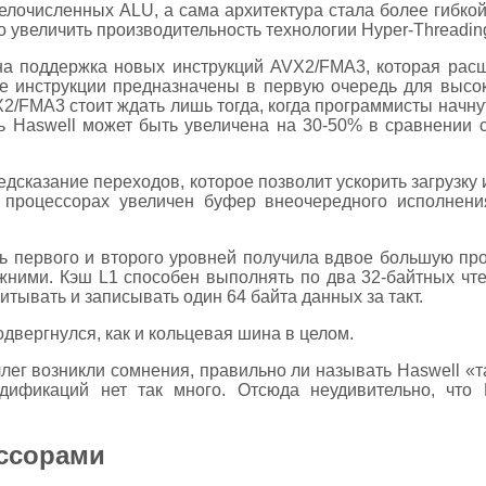
елочисленных ALU, а сама архитектура стала более гибко
 увеличить производительность технологии Hyper-Threadin
ана поддержка новых инструкций AVX2/FMA3, которая расш
е инструкции предназначены в первую очередь для высо
/FMA3 стоит ждать лишь тогда, когда программисты начнут
ь Haswell может быть увеличена на 30-50% в сравнении с 
редсказание переходов, которое позволит ускорить загрузку
процессорах увеличен буфер внеочередного исполнения
ть первого и второго уровней получила вдвое большую про
жними. Кэш L1 способен выполнять по два 32-байтных чте
итывать и записывать один 64 байта данных за такт.
вергнулся, как и кольцевая шина в целом.
оллег возникли сомнения, правильно ли называть Haswell «
дификаций нет так много. Отсюда неудивительно, что 
ссорами