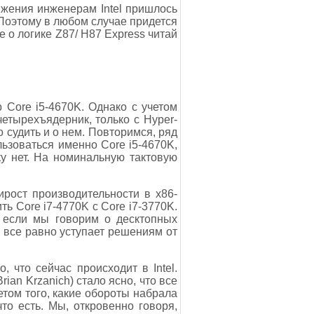
яжения инженерам Intel пришлось
 Поэтому в любом случае придется
 о логике Z87/ H87 Express читай
 Core i5-4670K. Однако с учетом
етырехъядерник, только с Hyper-
 судить и о нем. Повторимся, ряд
льзоваться именно Core i5-4670K,
ку нет. На номинальную тактовую
рост производительности в х86-
ь Core i7-4770K с Core i7-3770K.
, если мы говорим о десктопных
2 все равно уступает решениям от
, что сейчас происходит в Intel.
ian Krzanich) стало ясно, что все
том того, какие обороты набрала
то есть. Мы, откровенно говоря,