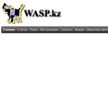
Главная
·
Статьи
·
Поиск
·
Фотогалерея
·
Скачать!
·
Форум
·
Обратная связ