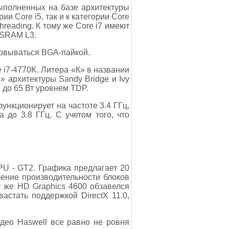
ыполненных на базе архитектуры
и Core i5, так и к категории Core
hreading. К тому же Core i7 имеют
 SRAM L3.
ковываться BGA-пайкой.
 i7-4770K. Литера «К» в названии
» архитектуры Sandy Bridge и Ivy
 до 65 Вт уровнем TDP.
ункционирует на частоте 3.4 ГГц,
 до 3.8 ГГц. С учетом того, что
PU - GT2. Графика предлагает 20
чение производительности блоков
у же HD Graphics 4600 обзавелся
астать поддержкой DirectX 11.0,
део Haswell все равно не ровня