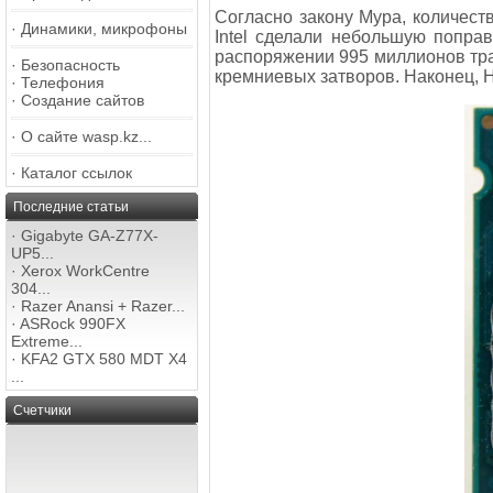
Согласно закону Мура, количест
·
Динамики, микрофоны
Intel сделали небольшую поправ
распоряжении 995 миллионов тра
·
Безопасность
кремниевых затворов. Наконец, H
·
Телефония
·
Создание сайтов
·
О сайте wasp.kz...
·
Каталог ссылок
Последние статьи
·
Gigabyte GA-Z77X-
UP5...
·
Xerox WorkCentre
304...
·
Razer Anansi + Razer...
·
ASRock 990FX
Extreme...
·
KFA2 GTX 580 MDT X4
...
Счетчики