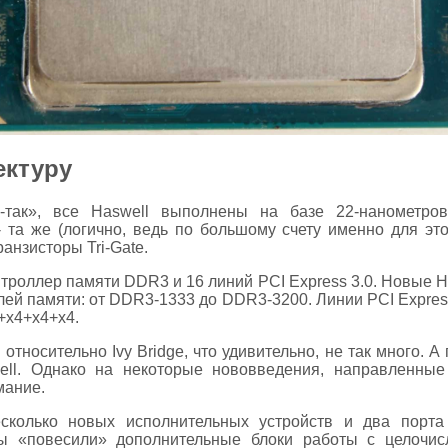
ектуру
к-так», все Haswell выполнены на базе 22-нанометрово
 та же (логично, ведь по большому счету именно для этог
анзисторы Tri-Gate.
троллер памяти DDR3 и 16 линий PCI Express 3.0. Новые 
ей памяти: от DDR3-1333 до DDR3-3200. Линии PCI Expres
+х4+х4+х4.
относительно Ivy Bridge, что удивительно, не так много. 
ll. Однако на некоторые нововведения, направленные
мание.
есколько новых исполнительных устройств и два порт
ы «повесили» дополнительные блоки работы с целочис