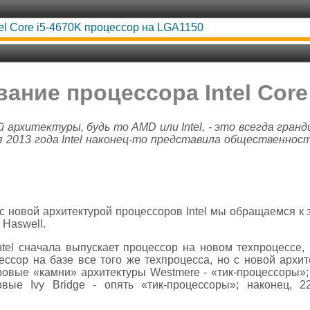
tel Core i5-4670K процессор на LGA1150
ание процессора Intel Core
й архитектуры, будь то AMD или Intel, - это всегда гран
я 2013 года Intel наконец-то представила общественнос
 с новой архитектурой процессоров Intel мы обращаемся к
 Haswell.
ntel сначала выпускает процессор на новом техпроцессе, 
ессор на базе все того же техпроцесса, но с новой архи
овые «камни» архитектуры Westmere - «тик-процессоры»;
овые Ivy Bridge - опять «тик-процессоры»; наконец, 2