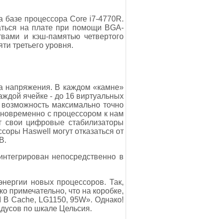
а базе процессора Core i7-4770R.
аться на плате при помощи BGA-
твами и кэш-памятью четвертого
ти третьего уровня.
а напряжения. В каждом «камне»
аждой ячейке - до 16 виртуальных
я возможность максимально точно
одновременно с процессором к нам
ет свои цифровые стабилизаторы
соры Haswell могут отказаться от
В.
интегрирован непосредственно в
нергии новых процессоров. Так,
ко примечательно, что на коробке,
М В Cache, LG1150, 95W». Однако!
дусов по шкале Цельсия.