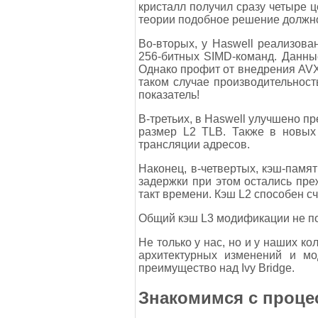
кристалл получил сразу четыре ц
теории подобное решение должно
Во-вторых, у Haswell реализов
256-битных SIMD-команд. Данны
Однако профит от внедрения AVX2
таком случае производительност
показатель!
В-третьих, в Haswell улучшено п
размер L2 TLB. Также в новых 
трансляции адресов.
Наконец, в-четвертых, кэш-памя
задержки при этом остались пре
такт времени. Кэш L2 способен сч
Общий кэш L3 модификации не под
Не только у нас, но и у наших к
архитектурных изменений и мо
преимущество над Ivy Bridge.
Знакомимся с проце