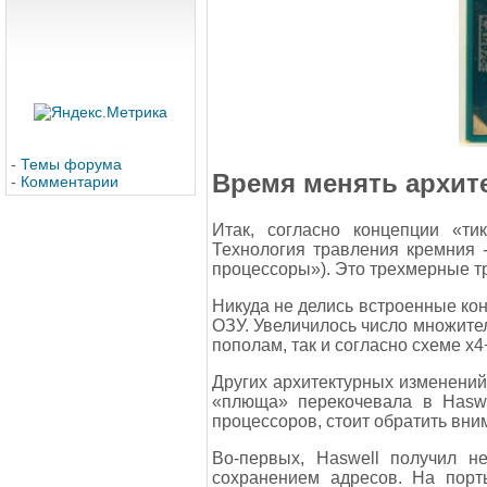
-
Темы форума
Время менять архит
-
Комментарии
Итак, согласно концепции «ти
Технология травления кремния -
процессоры»). Это трехмерные тр
Никуда не делись встроенные кон
ОЗУ. Увеличилось число множител
пополам, так и согласно схеме х4
Других архитектурных изменений 
«плюща» перекочевала в Haswe
процессоров, стоит обратить вни
Во-первых, Haswell получил н
сохранением адресов. На порт