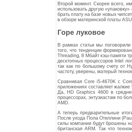
Второй момент. Скорее всего, и
использовать другую «упаковку» 
брать плату на базе новых чипсе
в обзоре материнской платы AS
Горе луковое
В рамках статьи мы поговорили 
того, что тенденции формирован
Threading, 8 Мбайт кэш-памяти т
десктопных процессоров Intel ло
так как по большому счету от H
частоту, уверены, матерый техно
Сравнивая Core i5-4670K с Cor
приложениях составляет жалкие 5
Да, HD Graphics 4600 в средне
процессорах, энтузиастам по бол
AMD.
А теперь предварительные итоги.
После ухода Пола Отеллини (Paul 
силы компании будут брошены на
британская ARM. Так что техном