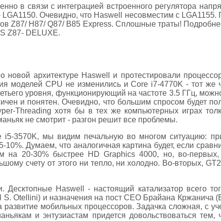
менно в связи с интеграцией встроенного регулятора напр
- LGA1150. Очевидно, что Haswell несовместим с LGA1155.
тов Z87/ H87/ Q87/ B85 Express. Сплошные траты! Подробнее
US Z87- DELUXE.
о новой архитектуре Haswell и протестировали процессор
ия моделей CPU не изменились и Core i7-4770K - тот же ч
ретьего уровня, функционирующий на частоте 3.5 ГГц, можно
гичен и понятен. Очевидно, что большим спросом будет по
yper-Threading хотя бы в тех же компьютерных играх тол
маньяк не смотрит - разгон решит все проблемы.
e i5-3570K, мы видим печальную во многом ситуацию: при
-10%. Думаем, что аналогичная картина будет, если сравнит
м на 20-30% быстрее HD Graphics 4000, но, во-первых
ьшому счету от этого ни тепло, ни холодно. Во-вторых, GT
 Десктопные Haswell - настоящий катализатор всего того
S. Otellini) и назначения на пост СЕО Брайана Кржанича (Br
 развитие мобильных процессоров. Задачка сложная, с уче
аньякам и энтузиастам придется довольствоваться тем, ч