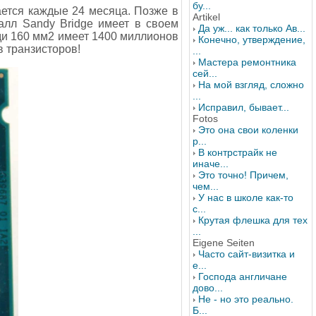
бу...
ается каждые 24 месяца. Позже в
Artikel
талл Sandy Bridge имеет в своем
Да уж... как только Ав...
ди 160 мм2 имеет 1400 миллионов
Конечно, утверждение,
 транзисторов!
...
Мастера ремонтника
сей...
На мой взгляд, сложно
...
Исправил, бывает...
Fotos
Это она свои коленки
р...
В контрстрайк не
иначе...
Это точно! Причем,
чем...
У нас в школе как-то
с...
Крутая флешка для тех
...
Eigene Seiten
Часто сайт-визитка и
е...
Господа англичане
дово...
Не - но это реально.
Б...