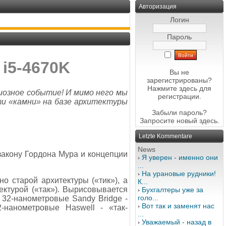
Авторизация
Логин
Пароль
 i5-4670K
Вы не
зарегистрированы?
Нажмите здесь
для
диозное событие! И мимо него мы
регистрации.
ти «камни» на базе архитектуры
Забыли пароль?
Запросите новый
здесь
.
Letzte Kommentare
News
 закону Гордона Мура и концепции
Я уверен - именно они
...
На урановые рудники!
но старой архитектуры («тик»), а
К...
тектурой («так»). Вырисовывается
Бухгалтеры уже за
голо...
 32-нанометровые Sandy Bridge -
Вот так и заменят нас
2-нанометровые Haswell - «так-
...
Уважаемый - назад в