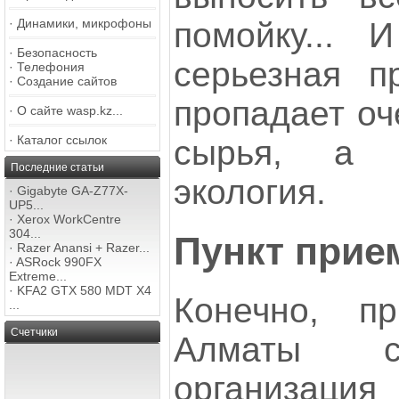
помойку... 
·
Динамики, микрофоны
·
Безопасность
серьезная п
·
Телефония
·
Создание сайтов
пропадает оч
·
О сайте wasp.kz...
·
Каталог ссылок
сырья, а 
Последние статьи
экология.
·
Gigabyte GA-Z77X-
UP5...
·
Xerox WorkCentre
304...
Пункт прие
·
Razer Anansi + Razer...
·
ASRock 990FX
Extreme...
·
KFA2 GTX 580 MDT X4
Конечно, п
...
Счетчики
Алматы су
организац