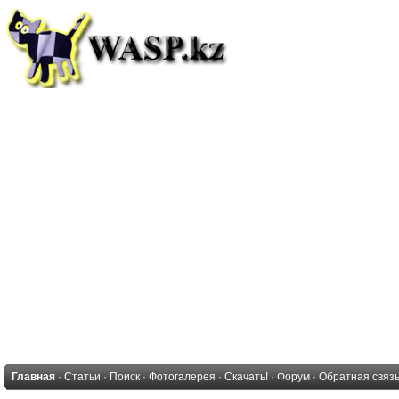
Главная
·
Статьи
·
Поиск
·
Фотогалерея
·
Скачать!
·
Форум
·
Обратная связ