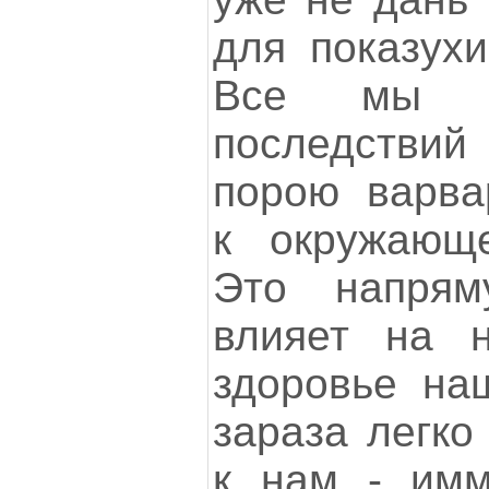
для показухи
Все мы з
последстви
порою варва
к окружающ
Это напрям
влияет на 
здоровье на
зараза легко
к нам - имм