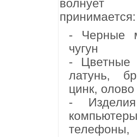
волнует м
принимается:
- Черные 
чугун
- Цветные
латунь, б
цинк, олово
- Изделия
компьютер
телеф