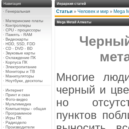
Навигация
Иерархия статей
·
Генеральная
Статьи
»
Человек и мир
»
Mega M
·
Материнские платы
Mega Metall Алматы
·
Контроллеры
·
CPU - процессоры
·
Память - RAM
Черный
·
Видеокарты
·
HDD, SSD, FDD
·
CD - DVD - BD
мет
·
Звуковые карты
·
Охлаждение ПК
·
Корпуса ПК
·
Электропитание
·
Мониторы и ТВ
Многие люд
·
Манипуляторы
·
Ноутбуки, десктопы
черный и цве
·
Интернет
·
Принт и скан
но отсутс
·
Фото-видео
·
Мультимедиа
·
Компьютеры - общая
пунктов побл
·
Программное
·
Игры ПК
·
Радиодело
выносить в
·
Производители