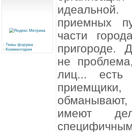
идеальной
приемных п
части город
пригороде. 
-
Темы форума
-
Комментарии
не проблема
лиц... есть
приемщи
обманывают, 
имеют де
специфичным