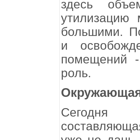
здесь объ
утилизацию 
большими. П
и освобожде
помещений -
роль.
Окружающая
Сегодня э
составляющ
уже не дань 