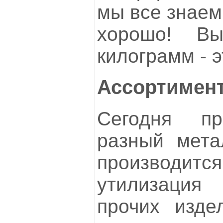
мы все знаем
хорошо! В
килограмм - э
Ассортимен
Сегодня п
разный мета
производитс
утилизация
прочих изде