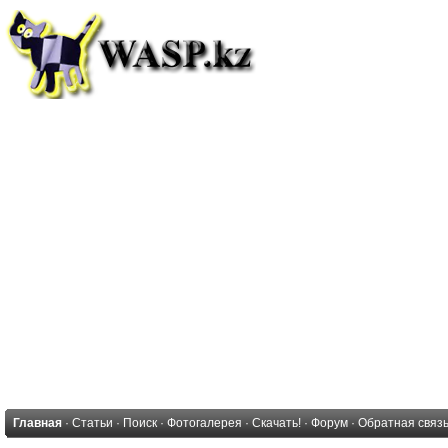
Главная
·
Статьи
·
Поиск
·
Фотогалерея
·
Скачать!
·
Форум
·
Обратная связ