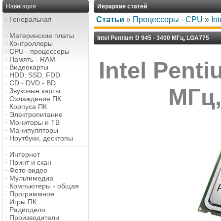
Навигация
Иерархия статей
·
Генеральная
Статьи
»
Процессоры - CPU
»
In
·
Материнские платы
Intel Pentium D 945 - 3400 МГц, LGA775
·
Контроллеры
·
CPU - процессоры
·
Память - RAM
Intel Penti
·
Видеокарты
·
HDD, SSD, FDD
·
CD - DVD - BD
МГц
·
Звуковые карты
·
Охлаждение ПК
·
Корпуса ПК
·
Электропитание
·
Мониторы и ТВ
·
Манипуляторы
·
Ноутбуки, десктопы
·
Интернет
·
Принт и скан
·
Фото-видео
·
Мультимедиа
·
Компьютеры - общая
·
Программное
·
Игры ПК
·
Радиодело
·
Производители