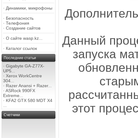
·
Динамики, микрофоны
Дополнитель
·
Безопасность
·
Телефония
·
Создание сайтов
Данный проц
·
О сайте wasp.kz...
·
Каталог ссылок
запуска ма
Последние статьи
обновленн
·
Gigabyte GA-Z77X-
UP5...
·
Xerox WorkCentre
стары
304...
·
Razer Anansi + Razer...
рассчитанны
·
ASRock 990FX
Extreme...
·
KFA2 GTX 580 MDT X4
этот проце
...
Счетчики