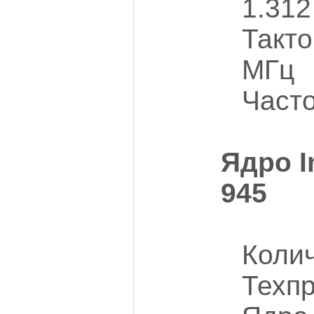
1.312
Такто
МГц
Част
Ядро I
945
Колич
Техпр