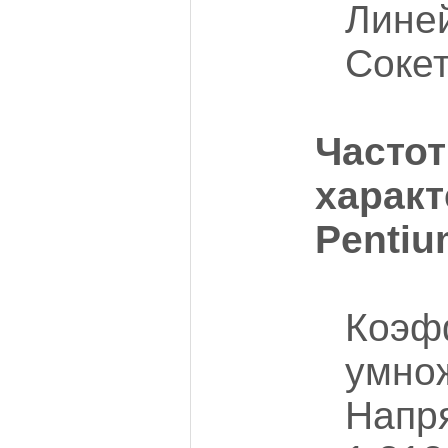
Линей
Соке
Часто
характ
Pentiu
Коэф
умно
Напр