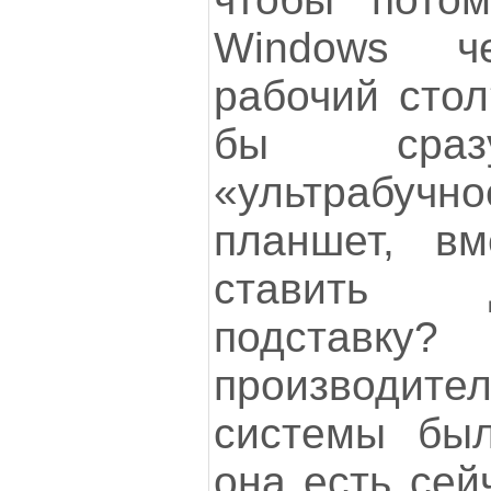
Windows ч
рабочий сто
бы сразу
«ультрабучн
планшет, вм
ставить 
подставк
производите
системы бы
она есть сей