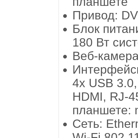
планшете
Привод: D
Блок питан
180 Вт сис
Веб-камера
Интерфейсы
4х USB 3.0,
HDMI, RJ-45
планшете: m
Сеть: Ether
Wi-Fi 802.1