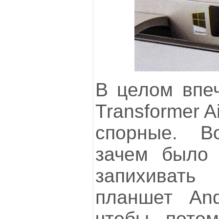
В целом впе
Transformer 
спорные. Во
зачем было 
запихивать
планшет And
чтобы потом