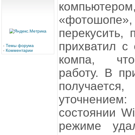
компьютеро
«фотошо
перекусить, 
прихватил с 
-
Темы форума
-
Комментарии
компа, чт
работу. В пр
получает
уточнением:
состоянии Wi
режиме удал