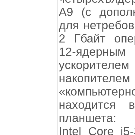
A9 (с допол
для нетребов
2 Гбайт опе
12-ядерны
ускорителе
накопителем
«компьюте
находится 
планшета: 
Intel Core i