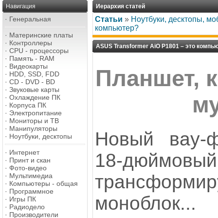
Навигация
Иерархия статей
·
Генеральная
Статьи
»
Ноутбуки, десктопы, м
компьютер?
·
Материнские платы
·
Контроллеры
ASUS Transformer AiO P1801 – это компь
·
CPU - процессоры
·
Память - RAM
·
Видеокарты
Планшет, 
·
HDD, SSD, FDD
·
CD - DVD - BD
·
Звуковые карты
м
·
Охлаждение ПК
·
Корпуса ПК
·
Электропитание
·
Мониторы и ТВ
·
Манипуляторы
Новый вау-
·
Ноутбуки, десктопы
·
Интернет
18-дюймо
·
Принт и скан
·
Фото-видео
трансфор
·
Мультимедиа
·
Компьютеры - общая
·
Программное
моноблок...
·
Игры ПК
·
Радиодело
·
Производители