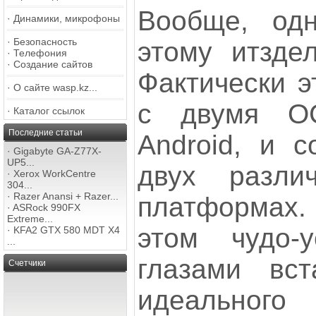
Вообще, одн
·
Динамики, микрофоны
·
Безопасность
этому итзде
·
Телефония
·
Создание сайтов
Фактически э
·
О сайте wasp.kz...
с двумя О
·
Каталог ссылок
Последние статьи
Android, и с
·
Gigabyte GA-Z77X-
UP5...
двух разли
·
Xerox WorkCentre
304...
·
Razer Anansi + Razer...
платформах
·
ASRock 990FX
Extreme...
этом чудо-у
·
KFA2 GTX 580 MDT X4
...
глазами вст
Счетчики
идеального