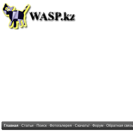
Главная
·
Статьи
·
Поиск
·
Фотогалерея
·
Скачать!
·
Форум
·
Обратная связ