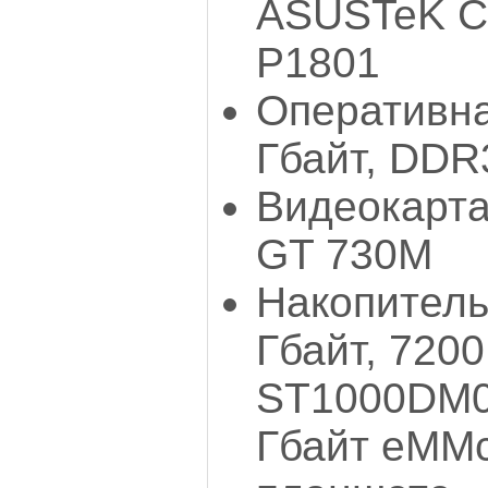
ASUSTeK C
Р1801
Оперативна
Гбайт, DDR
Видеокарта
GT 730М
Накопитель
Гбайт, 7200
ST1000DM0
Гбайт еММс