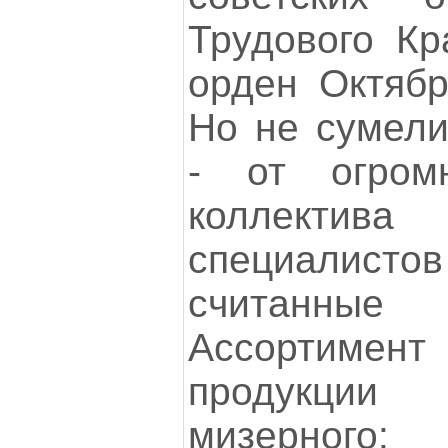
Трудового Кр
орден Октябр
Но не сумели
- от огромн
коллектива
специалис
считанны
Ассортиме
продукци
мизерного