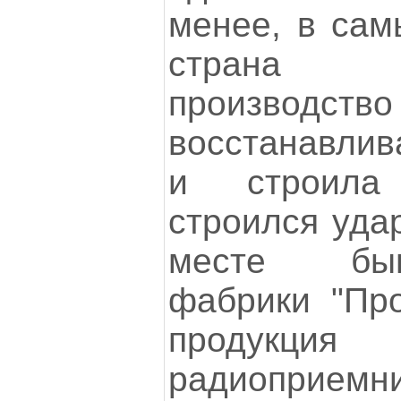
менее, в сам
страна 
произв
восстанавлив
и строила
строился уда
месте бы
фабрики "Про
продукц
радиоприемни