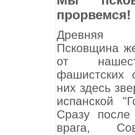
прорвемся!
Древняя 
Псковщина же
от нашест
фашистских о
них здесь зве
испанской "Г
Сразу после
врага, Со