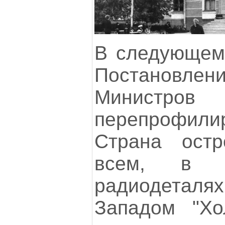
В следующем
Постанов
Минист
перепрофили
Страна ост
всем, в 
радиодетал
Западом "Хо