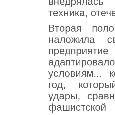
внедрялась
техника, оте
Вторая поло
наложила с
предприя
адаптиров
условиям... 
год, котор
удары, срав
фашистской