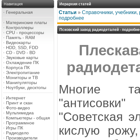
Навигация
Иерархия статей
·
Генеральная
Статьи
»
Справочники, учебники,
подробнее
·
Материнские платы
·
Контроллеры
Псковский завод радиодеталей - подробне
·
CPU - процессоры
·
Память - RAM
·
Видеокарты
Плескав
·
HDD, SSD, FDD
·
CD - DVD - BD
·
Звуковые карты
радиодет
·
Охлаждение ПК
·
Корпуса ПК
·
Электропитание
·
Мониторы и ТВ
·
Манипуляторы
Многие та
·
Ноутбуки, десктопы
·
Интернет
"антисовк
·
Принт и скан
·
Фото-видео
"Советская эл
·
Мультимедиа
·
Компьютеры - общая
·
Программное
кислую рожу,
·
Игры ПК
·
Радиодело
·
Производители