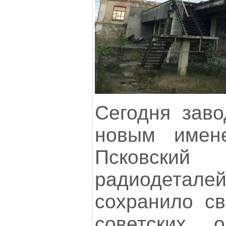
Сегодня заво
новым имене
Псковс
радиодетале
сохранило св
советских 