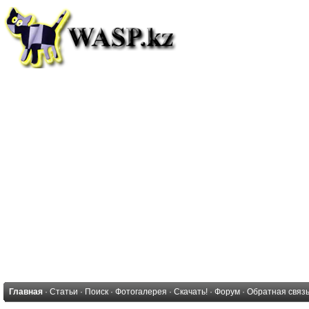
Главная
·
Статьи
·
Поиск
·
Фотогалерея
·
Скачать!
·
Форум
·
Обратная связ