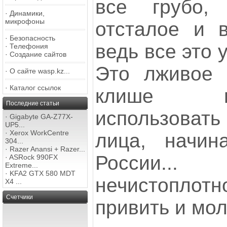
все грубо,
·
Динамики,
микрофоны
отсталое и в
·
Безопасность
ведь все это 
·
Телефония
·
Создание сайтов
Это лживое 
·
О сайте wasp.kz...
·
Каталог ссылок
клише н
Последние статьи
использоват
·
Gigabyte GA-Z77X-
UP5...
·
Xerox WorkCentre
лица, начин
304...
·
Razer Anansi + Razer...
России
·
ASRock 990FX
Extreme...
·
KFA2 GTX 580 MDT
нечистопло
X4 ...
Счетчики
привить и мо