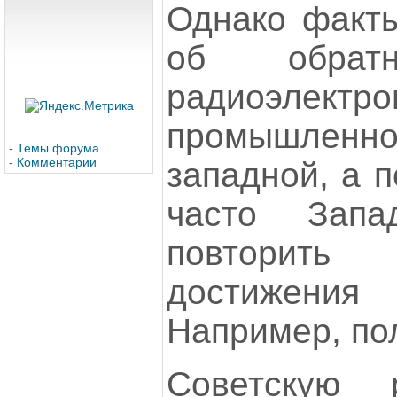
Однако факты
об обратн
радиоэлектро
промышленно
-
Темы форума
-
Комментарии
западной, а п
часто Зап
повторит
достижени
Например, пол
Советскую р