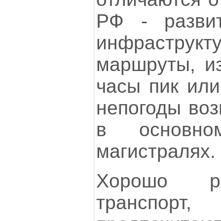
РФ - развит
инфраструкт
маршруты, из
часы пик или
непогоды воз
в основно
магистралях.
Хорошо ра
транспо