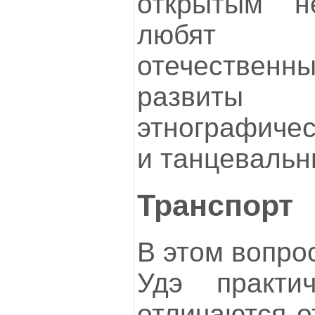
открытым н
любят 
отечественн
развиты
этнографиче
и танцевальн
Транспорт
В этом вопро
Удэ практи
отличаются о