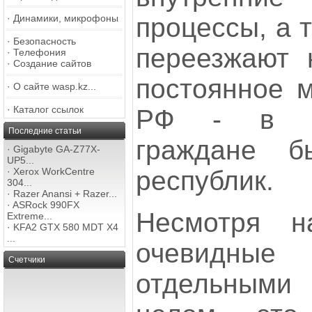
процессы, а 
·
Динамики, микрофоны
·
Безопасность
переезжают 
·
Телефония
·
Создание сайтов
постоянное м
·
О сайте wasp.kz...
·
Каталог ссылок
РФ - в пе
Последние статьи
граждане б
·
Gigabyte GA-Z77X-
UP5...
республик.
·
Xerox WorkCentre
304...
·
Razer Anansi + Razer...
·
ASRock 990FX
Несмотря н
Extreme...
·
KFA2 GTX 580 MDT X4
...
очевидны
Счетчики
отдельными