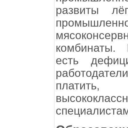
развиты лё
промышлен
мясоконсер
комбинаты.
есть дефиц
работодател
платить
высококласс
специалистам