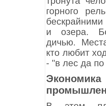
тронута чело
горного рел
бескрайними 
и озера. Б
дичью. Места
кто любит ход
- "в лес да по
Экон
промышлен
В этом пл