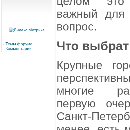
целом это
важный для 
вопрос.
Что выбрат
-
Темы форума
-
Комментарии
Крупные гор
перспекти
многие ра
первую оче
Санкт-Петер
менее, есть 