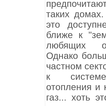
предпочитаю
таких домах.
это доступн
ближе к "зе
любящих ог
Однако больш
частном сект
к системе
отопления и 
газ... хоть э