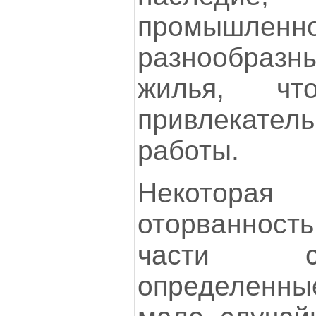
промыш
разнообра
жилья, чт
привлекател
работы.
Некоторая 
оторванност
части с
определенн