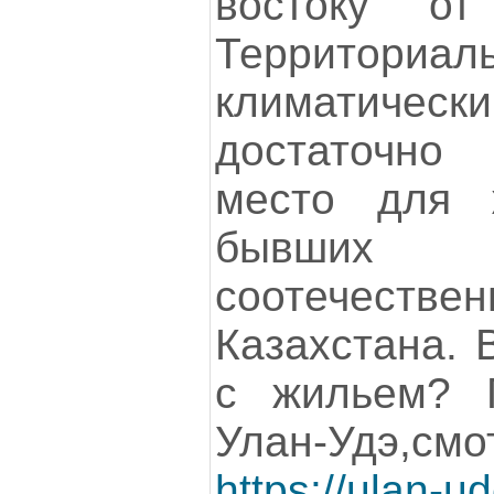
востоку от
Террит
климатически
достаточно 
место для 
бывши
соотечес
Казахстана. 
с жильем? 
Улан-Удэ,смо
https://ulan-u