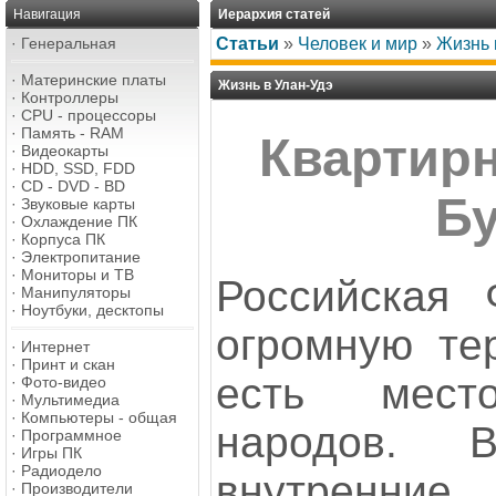
Навигация
Иерархия статей
·
Генеральная
Статьи
»
Человек и мир
»
Жизнь 
·
Материнские платы
Жизнь в Улан-Удэ
·
Контроллеры
·
CPU - процессоры
·
Память - RAM
Квартир
·
Видеокарты
·
HDD, SSD, FDD
·
CD - DVD - BD
Б
·
Звуковые карты
·
Охлаждение ПК
·
Корпуса ПК
·
Электропитание
·
Мониторы и ТВ
Российская 
·
Манипуляторы
·
Ноутбуки, десктопы
огромную те
·
Интернет
·
Принт и скан
есть мест
·
Фото-видео
·
Мультимедиа
·
Компьютеры - общая
народов. 
·
Программное
·
Игры ПК
·
Радиодело
внутренни
·
Производители