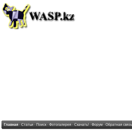
Главная
·
Статьи
·
Поиск
·
Фотогалерея
·
Скачать!
·
Форум
·
Обратная связ