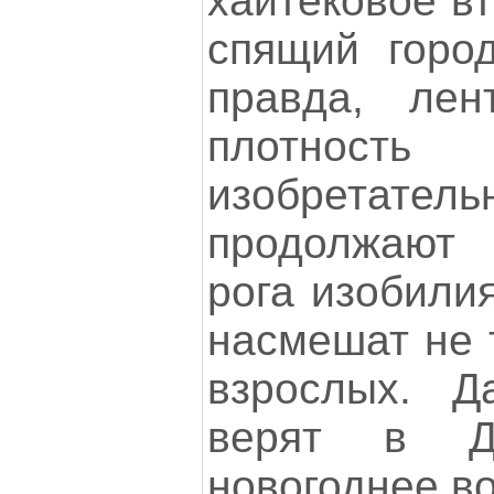
хайтековое в
спящий горо
правда, лен
плотност
изобретат
продолжают 
рога изобилия
насмешат не т
взрослых. 
верят в Д
новогоднее в