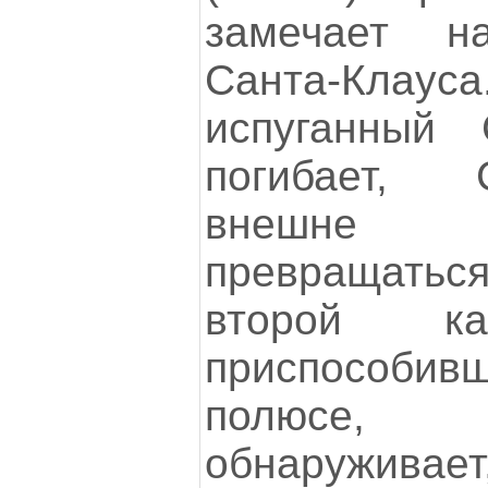
замечает 
Санта-Кл
испуганный
погибает, 
внешне 
превращать
второй ка
приспособив
полюсе
обнаружива