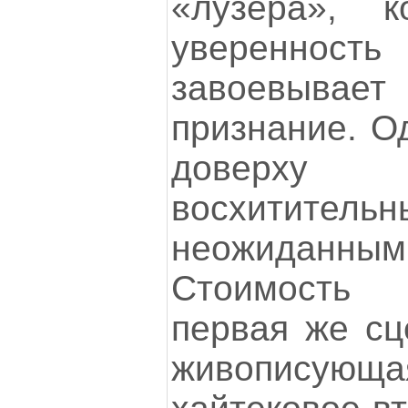
«лузера», к
уверенно
завоевыв
признание. О
довер
восхити
неожиданны
Стоимость
первая же сц
живописующ