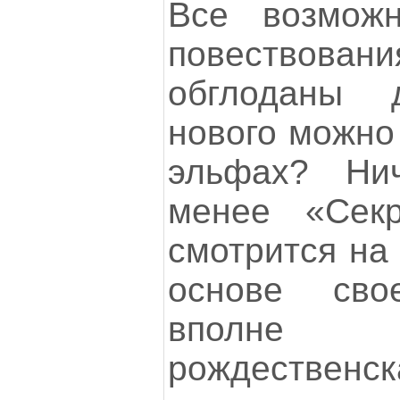
Все возмож
повество
обглоданы 
нового можно 
эльфах? Ни
менее «Сек
смотрится на
основе св
вполне 
рождественс