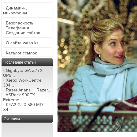
·
Динамики,
микрофоны
·
Безопасность
·
Телефония
·
Создание сайтов
·
О сайте wasp.kz...
·
Каталог ссылок
Последние статьи
·
Gigabyte GA-Z77X-
UP5...
·
Xerox WorkCentre
304...
·
Razer Anansi + Razer...
·
ASRock 990FX
Extreme...
·
KFA2 GTX 580 MDT
X4 ...
Счетчики