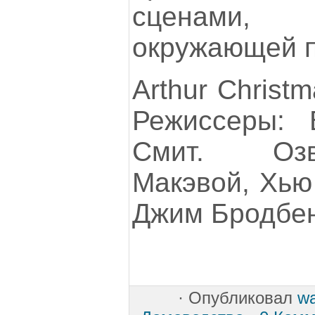
сценами,
окружающей п
Arthur Christ
Режиссеры: 
Смит. Озв
Макэвой, Хью
Джим Бродбен
·
Опубликовал
w