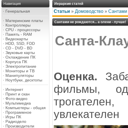
Навигация
Иерархия статей
·
Генеральная
Статьи
»
Домоводство
»
Сантами 
·
Материнские платы
Сантами не рождаются... а олени - лучше!
·
Контроллеры
·
CPU - процессоры
·
Память - RAM
Санта-Кла
·
Видеокарты
·
HDD, SSD, FDD
·
CD - DVD - BD
·
Звуковые карты
·
Охлаждение ПК
·
Корпуса ПК
·
Электропитание
·
Мониторы и ТВ
Оценка.
Заба
·
Манипуляторы
·
Ноутбуки, десктопы
фильмы, о
·
Интернет
·
Принт и скан
трогателе
·
Фото-видео
·
Мультимедиа
·
Компьютеры - общая
увлекателен
·
Программное
·
Игры ПК
·
Радиодело
·
Производители