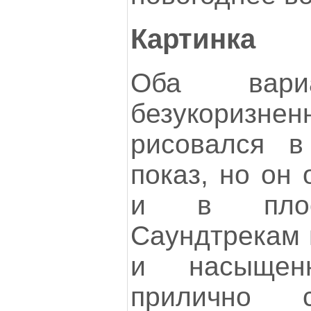
Картинка
Оба вариа
безукоризне
рисовался в
показ, но он 
и в плоск
Саундтрекам 
и насыщен
прилично 