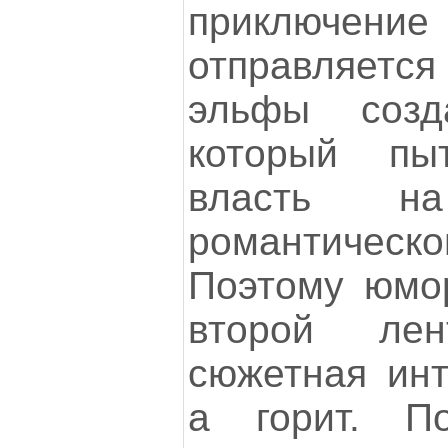
приключени
отправляет
эльфы созд
который пыт
власть н
романтиче
Поэтому юмо
второй ле
сюжетная инт
а горит. П