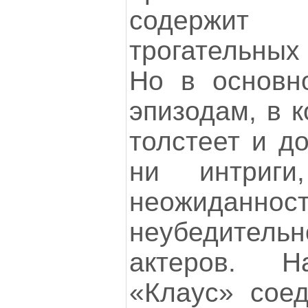
содержи
трогательны
Но в основн
эпизодам, в 
толстеет и до
ни интриг
неожиданнос
неубедител
актеров. Н
«Клаус» соед