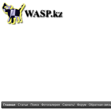
Главная
·
Статьи
·
Поиск
·
Фотогалерея
·
Скачать!
·
Форум
·
Обратная связ