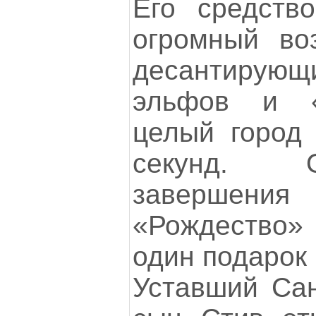
Его средств
огромный во
десантиру
эльфов и «
целый город
секунд. 
завершен
«Рождество»
один подарок 
Уставший Сан