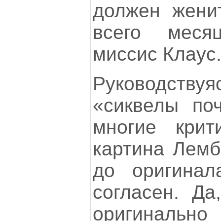
должен женит
всего меся
миссис Клаус
Руководств
«сиквелы поч
многие крит
картина Лемб
до оригина
согласен. Да
оригинальн