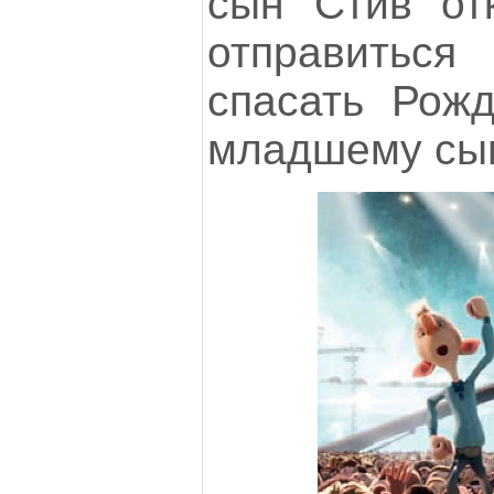
сын Стив от
отправиться
спасать Рожд
младшему сын